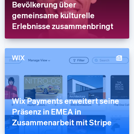
Bevölkerung über
Indien
gemeinsame kulturelle
English
Irland
Erlebnisse zusammenbringt
English
Italien
Italiano
English
Japan
日本語
English
Kanada
English
Français
Kroatien
English
Italiano
Lettland
English
Liechtenstein
Deutsch
English
Wix Payments erweitert seine
Litauen
Präsenz in EMEA in
English
Luxemburg
Zusammenarbeit mit Stripe
Français
Deutsch
English
Malaysia
English
简体中文