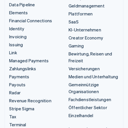
Data Pipeline
Geldmanagement
Elements
Plattformen
Financial Connections
SaaS
Identity
KI-Unternehmen
Invoicing
Creator Economy
Issuing
Gaming
Link
Bewirtung, Reisen und
Managed Payments
Freizeit
Zahlungslinks
Versicherungen
Payments
Medien und Unterhaltung
Payouts
Gemeinnützige
Organisationen
Radar
Fachdienstleistungen
Revenue Recognition
Öffentlicher Sektor
Stripe Sigma
Einzelhandel
Tax
Terminal