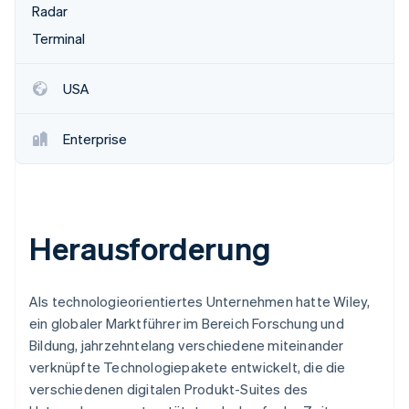
Betrugsprävention
Radar
Ecosystem
Atlas
Terminal
Start-up-Gründung
Partner
Stripe App-Marktplatz
Climate
USA
CO₂-Entnahme
Identity
Enterprise
Online-Identitätsprüfung
Herausforderung
Stripe-Sessions 2026
Erfahren Sie, wie Stripe Lösungen für die Wirts
Jetzt ansehen
Als technologieorientiertes Unternehmen hatte Wiley,
ein globaler Marktführer im Bereich Forschung und
Bildung, jahrzehntelang verschiedene miteinander
verknüpfte Technologiepakete entwickelt, die die
verschiedenen digitalen Produkt-Suites des