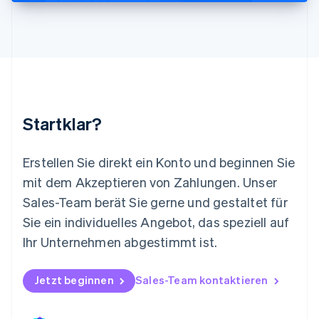
Malta
English
Mexiko
Español
English
Neuseeland
English
Niederlande
Nederlands
English
Startklar?
Norwegen
English
Österreich
Erstellen Sie direkt ein Konto und beginnen Sie
Deutsch
English
mit dem Akzeptieren von Zahlungen. Unser
Polen
Sales-Team berät Sie gerne und gestaltet für
English
Portugal
Sie ein individuelles Angebot, das speziell auf
Português
English
Ihr Unternehmen abgestimmt ist.
Rumänien
English
Schweden
Jetzt beginnen
Sales-Team kontaktieren
Svenska
English
Schweiz
Deutsch
Français
Italiano
English