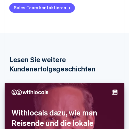
English
Belgien
Sales-Team kontaktieren
Nederlands
Français
Deutsch
English
Brasilien
Português
English
Bulgarien
English
Dänemark
English
Deutschland
Lesen Sie weitere
Deutsch
English
Estland
Kundenerfolgsgeschichten
English
Festlandchina
简体中文
English
Finnland
English
Svenska
Frankreich
Français
English
Withlocals dazu, wie man
Gibraltar
English
Reisende und die lokale
Griechenland
English