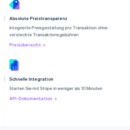
Singapur
English
简体中文
Slowakei
Absolute Preistransparenz
English
Integrierte Preisgestaltung pro Transaktion ohne
Slowenien
versteckte Transaktionsgebühren
English
Italiano
Sonderverwaltungsregion Hongkong,
Preisübersicht
China
English
简体中文
Spanien
Español
English
Thailand
ไทย
English
Schnelle Integration
Tschechische Republik
Starten Sie mit Stripe in weniger als 10 Minuten
English
Ungarn
API-Dokumentation
English
Vereinigte Arabische Emirate
English
Vereinigte Staaten
English
Español
简体中文