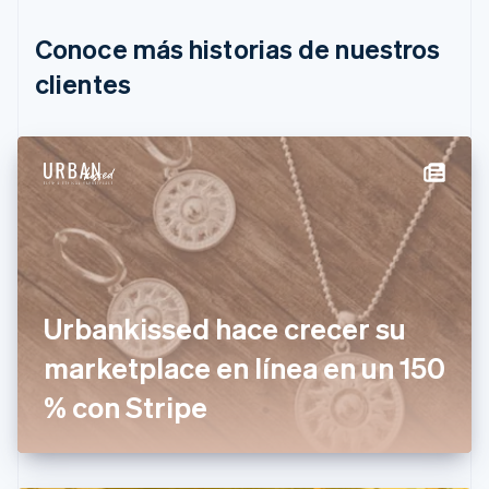
Brasil
Português
English
Conoce más historias de nuestros
Bulgaria
English
clientes
Canadá
English
Français
China continental
简体中文
English
Chipre
English
Croacia
English
Italiano
Dinamarca
English
Emiratos Árabes Unidos
Urbankissed hace crecer su
English
marketplace en línea en un 150
Eslovaquia
English
% con Stripe
Eslovenia
English
Italiano
España
Español
English