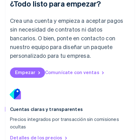
¿Todo listo para empezar?
Letonia
English
Liechtenstein
Crea una cuenta y empieza a aceptar pagos
Deutsch
English
Lituania
sin necesidad de contratos ni datos
English
bancarios. O bien, ponte en contacto con
Luxemburgo
nuestro equipo para diseñar un paquete
Français
Deutsch
English
Malasia
personalizado para tu empresa.
English
简体中文
Malta
English
Empezar
Comunícate con ventas
México
Español
English
Noruega
English
Nueva Zelandia
English
Cuentas claras y transparentes
Países Bajos
Precios integrados por transacción sin comisiones
Nederlands
English
ocultas
Polonia
English
Detalles de los precios