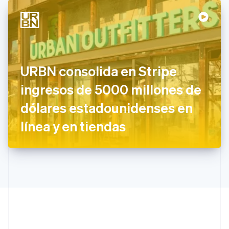
Estados Unidos
English
Español
简体中文
Estonia
English
Finlandia
English
Svenska
Francia
URBN consolida en Stripe
Français
English
Gibraltar
ingresos de 5000 millones de
English
dólares estadounidenses en
Grecia
English
línea y en tiendas
Hungría
English
India
English
Irlanda
English
Italia
Italiano
English
Japón
日本語
English