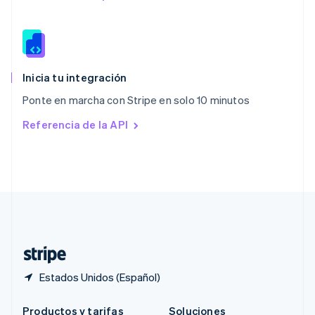
Portugal
Português
English
RAE de Hong Kong, China
English
简体中文
Reino Unido
English
Inicia tu integración
República Checa
Ponte en marcha con Stripe en solo 10 minutos
English
Rumania
Referencia de la API
English
Singapur
English
简体中文
Suecia
Svenska
English
Suiza
Deutsch
Français
Italiano
English
Tailandia
ไทย
English
Estados Unidos (Español)
Productos y tarifas
Soluciones