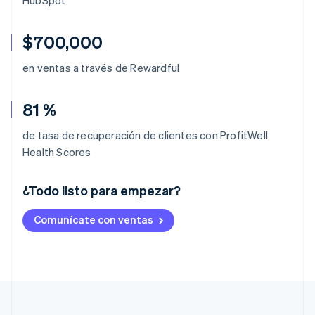
$700,000
en ventas a través de Rewardful
81 %
de tasa de recuperación de clientes con ProfitWell
Health Scores
¿Todo listo para empezar?
Alemania
Comunícate con ventas
Deutsch
English
Australia
English
Austria
Deutsch
English
Bélgica
Nederlands
Français
Deutsch
English