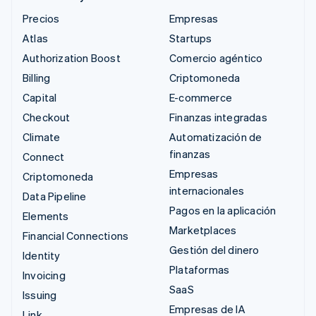
Precios
Empresas
Atlas
Startups
Authorization Boost
Comercio agéntico
Billing
Criptomoneda
Capital
E-commerce
Checkout
Finanzas integradas
Climate
Automatización de
finanzas
Connect
Empresas
Criptomoneda
internacionales
Data Pipeline
Pagos en la aplicación
Elements
Marketplaces
Financial Connections
Gestión del dinero
Identity
Plataformas
Invoicing
SaaS
Issuing
Empresas de IA
Link