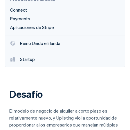
Radar
Connect
Prevención de fraude
Payments
Ecosistema
Atlas
Constitución de una startup
Aplicaciones de Stripe
Socios
Climate
Stripe App Marketplace
Eliminación de dióxido de carbono
Reino Unido e Irlanda
Identity
Verificación de identidad en línea
Startup
Sesiones de Stripe 2026
Desafío
Descubre cómo Stripe construye la infraestructura económi
Mirar ahora
El modelo de negocio de alquiler a corto plazo es
relativamente nuevo, y Uplisting vio la oportunidad de
proporcionar a los empresarios que manejan múltiples