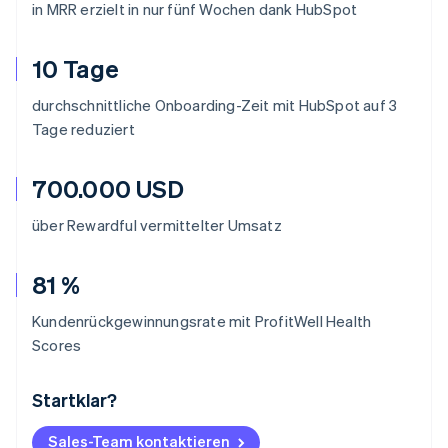
in MRR erzielt in nur fünf Wochen dank HubSpot
10 Tage
durchschnittliche Onboarding-Zeit mit HubSpot auf 3
Tage reduziert
700.000 USD
über Rewardful vermittelter Umsatz
81 %
Kundenrückgewinnungsrate mit ProfitWell Health
Scores
Startklar?
Australien
English
Belgien
Sales-Team kontaktieren