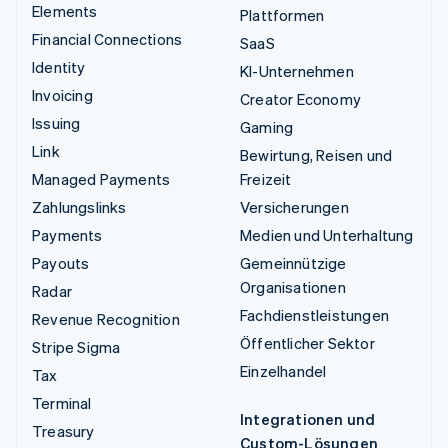
Elements
Plattformen
Financial Connections
SaaS
Identity
KI-Unternehmen
Invoicing
Creator Economy
Issuing
Gaming
Link
Bewirtung, Reisen und
Managed Payments
Freizeit
Zahlungslinks
Versicherungen
Payments
Medien und Unterhaltung
Payouts
Gemeinnützige
Organisationen
Radar
Fachdienstleistungen
Revenue Recognition
Öffentlicher Sektor
Stripe Sigma
Einzelhandel
Tax
Terminal
Integrationen und
Treasury
Custom-Lösungen