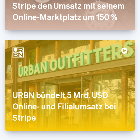
Stripe den Umsatz mit seinem
English
Irland
Online-Marktplatz um 150 %
English
Italien
Italiano
English
Japan
日本語
English
Kanada
English
Français
Kroatien
English
Italiano
Lettland
English
Liechtenstein
Deutsch
English
URBN bündelt 5 Mrd. USD
Litauen
Online- und Filialumsatz bei
English
Luxemburg
Stripe
Français
Deutsch
English
Malaysia
English
简体中文
Malta