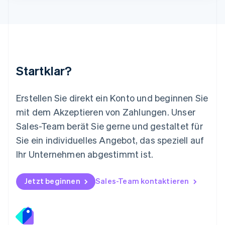
English
Mexiko
Español
English
Neuseeland
English
Niederlande
Nederlands
English
Startklar?
Norwegen
English
Österreich
Erstellen Sie direkt ein Konto und beginnen Sie
Deutsch
English
mit dem Akzeptieren von Zahlungen. Unser
Polen
Sales-Team berät Sie gerne und gestaltet für
English
Portugal
Sie ein individuelles Angebot, das speziell auf
Português
English
Ihr Unternehmen abgestimmt ist.
Rumänien
English
Schweden
Jetzt beginnen
Sales-Team kontaktieren
Svenska
English
Schweiz
Deutsch
Français
Italiano
English
Singapur