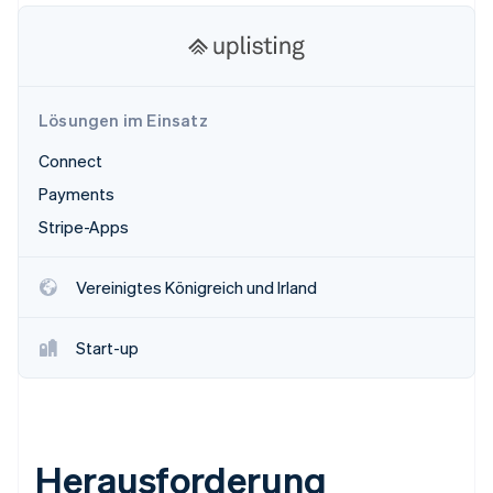
Betrugsprävention
Ecosystem
Atlas
Start-up-Gründung
Partner
Stripe App-Marktplatz
Climate
CO₂-Entnahme
Lösungen im Einsatz
Connect
Payments
Stripe-Apps
Stripe-Sessions 2026
Erfahren Sie, wie Stripe Lösungen für die Wirtschaft
Jetzt ansehen
Vereinigtes Königreich und Irland
Start-up
Herausforderung