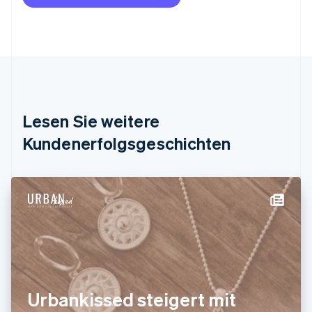
Nederlands
Français
Deutsch
English
Brasilien
Português
English
Bulgarien
English
Dänemark
English
Deutschland
Lesen Sie weitere
Deutsch
English
Estland
Kundenerfolgsgeschichten
English
Festlandchina
简体中文
English
Finnland
English
Svenska
Frankreich
Français
English
Gibraltar
English
Griechenland
English
Urbankissed steigert mit
Indien