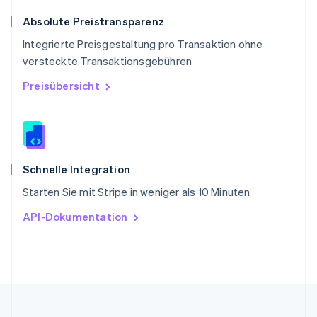
English
简体中文
Slowakei
Absolute Preistransparenz
English
Integrierte Preisgestaltung pro Transaktion ohne
Slowenien
versteckte Transaktionsgebühren
English
Italiano
Sonderverwaltungsregion Hongkong,
Preisübersicht
China
English
简体中文
Spanien
Español
English
Thailand
ไทย
English
Schnelle Integration
Tschechische Republik
Starten Sie mit Stripe in weniger als 10 Minuten
English
Ungarn
API-Dokumentation
English
Vereinigte Arabische Emirate
English
Vereinigte Staaten
English
Español
简体中文
Vereinigtes Königreich
English