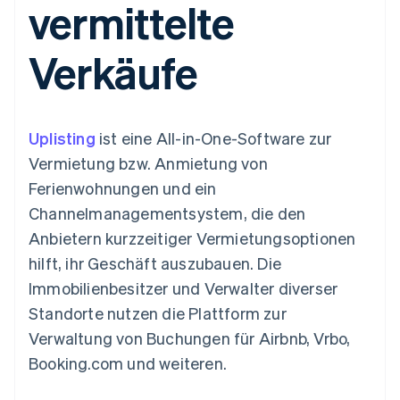
vermittelte
Data Pipeline
Geldmanagement
Marktplatz auf
Zugriff auf mehr als
Datensynchronisierung
Produkt-Roadmap
Plattformen
Grundlagen der
125
Stripe Sessions
SaaS
Abonnementverwaltung
Verkäufe
Terminal
Karriere
Zahlungen vor Ort
Newsroom
So setzen Sie
Authorization
Stripe Press
nutzungsbasierte
Boost
Abrechnung um
Nach Branche
Optimierung der
Stablecoin-gestützte
Uplisting
Autorisierungsraten
ist eine All-in-One-Software zur
Karten ausgeben: So
Link
KI-Unternehmen
Kontakt
geht´s
Vermietung bzw. Anmietung von
Beschleunigter
Creator Economy
Bereitstellung und
Ferienwohnungen und ein
Bezahlvorgang
Gaming
Verwaltung von
Sales-Team
Financial
Bewirtung, Reisen und
Diensten mit Agenten
kontaktieren
Channelmanagementsystem, die den
Connections
Freizeit
Partner werden
Verbundene
Versicherungen
Anbietern kurzzeitiger Vermietungsoptionen
Medien und
Finanzdaten
hilft, ihr Geschäft auszubauen. Die
Unterhaltung
Ressourcen
Gemeinnützige
Immobilienbesitzer und Verwalter diverser
Organisationen
Standorte nutzen die Plattform zur
Fachdienstleistungen
App-Integrationen
Mehr
Öffentlicher Sektor
Code-Beispiele
Verwaltung von Buchungen für Airbnb, Vrbo,
Product roadmap
Einzelhandel
Entwickler-Blog
Booking.com und weiteren.
Ausblick
API-Status
Radar