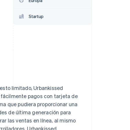
Europa
Startup
Sesiones de Stripe
2026
Descubre cómo Stripe
construye la
infraestructura
económica para la IA.
Mirar ahora
esto limitado, Urbankissed
 fácilmente pagos con tarjeta de
ma que pudiera proporcionar una
ades de última generación para
rar las ventas en línea, al mismo
rolladores. Urbankissed