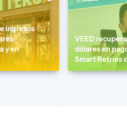
e ingresos
ares
VEED recupera 
a y en
dólares en pag
Smart Retries 