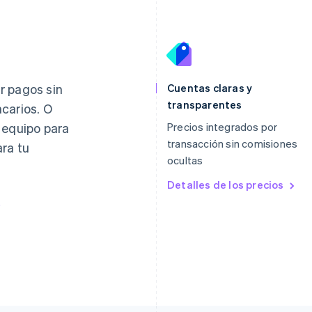
Eslovaquia
Italia
English
Italiano
English
r pagos sin
Cuentas claras y
Eslovenia
Japón
transparentes
carios. O
English
Italiano
日本語
English
 equipo para
Precios integrados por
España
Letonia
Español
English
English
transacción sin comisiones
ra tu
Estados Unidos
Liechtenstein
ocultas
English
Español
简体中文
Deutsch
English
Estonia
Lituania
Detalles de los precios
English
English
Finlandia
Luxemburgo
English
Svenska
Français
Deutsch
English
Francia
Malasia
Français
English
English
简体中文
Gibraltar
Malta
English
English
Grecia
México
English
Español
English