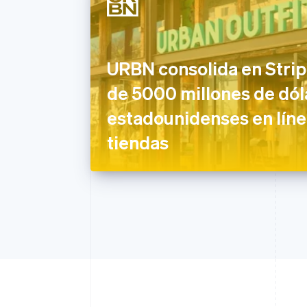
URBN consolida en Strip
de 5000 millones de dól
estadounidenses en líne
tiendas