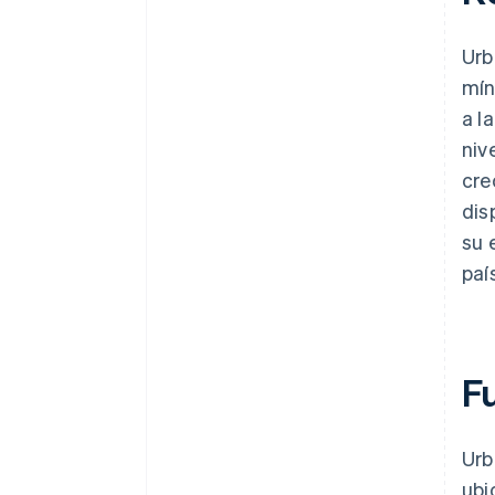
Urb
mín
a l
niv
cre
dis
su 
paí
F
Urb
ubi