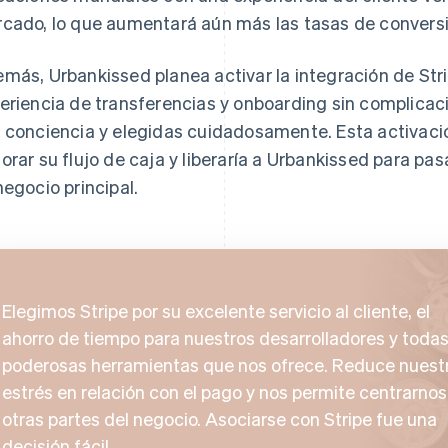
cado, lo que aumentará aún más las tasas de convers
más, Urbankissed planea activar la integración de Str
eriencia de transferencias y onboarding sin complica
 conciencia y elegidas cuidadosamente. Esta activació
orar su flujo de caja y liberaría a Urbankissed para 
negocio principal.
Elegimos Stripe por su excelente servicio al cliente, el
ahorro de tiempo para nuestros desarrolladores y todas
poderosas herramientas que nos ofrece. Reduce nuest
estrés en relación con el pago y nos permite centrarnos
otras partes del negocio. Asociarse con Stripe fue una
decisión fácil.