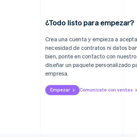
¿Todo listo para empezar?
Alemania
Deutsch
English
Crea una cuenta y empieza a acepta
Australia
necesidad de contratos ni datos ban
English
bien, ponte en contacto con nuestro
Austria
Deutsch
English
diseñar un paquete personalizado pa
Bélgica
empresa.
Nederlands
Français
Deutsch
English
Brasil
Português
English
Empezar
Comunícate con ventas
Bulgaria
English
Canadá
English
Français
China continental
简体中文
English
Chipre
English