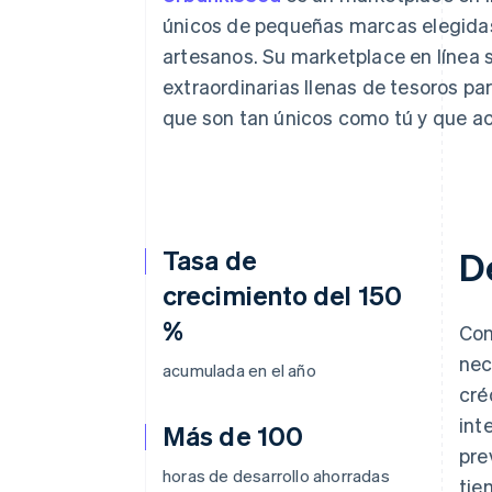
Authorization Boost
Optimizaciones de aceptación
únicos de pequeñas marcas elegida
Link
artesanos. Su marketplace en línea
Proceso de compra acelerado
Financial Connections
extraordinarias llenas de tesoros p
Datos de ctas. financieras
que son tan únicos como tú y que ace
vinculadas
Tasa de
D
crecimiento del 150
%
Con
nec
acumulada en el año
cré
int
Más de 100
pre
horas de desarrollo ahorradas
tie