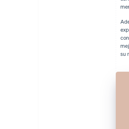
mer
Ade
exp
con
mej
su 