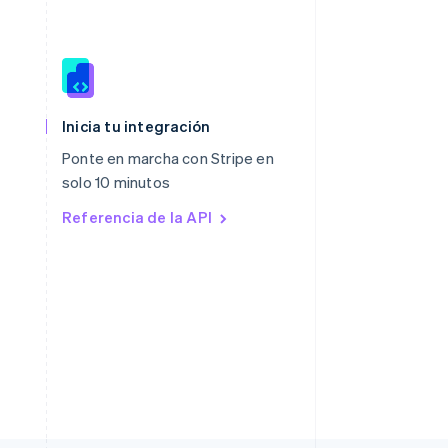
Polonia
English
Inicia tu integración
Portugal
Ponte en marcha con Stripe en
Português
English
solo 10 minutos
RAE de Hong Kong, China
English
简体中文
Referencia de la API
Reino Unido
English
República Checa
English
Rumania
English
Singapur
English
简体中文
Suecia
Svenska
English
Suiza
Deutsch
Français
Italiano
English