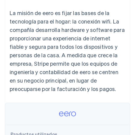
Métodos de
Recognition
Empresa
criptomonedas
de tarjetas
Gestión del dinero
Gestionar
pago
Automatización
Plataformas
suscripciones
La misión de eero es fijar las bases de la
Acceso a más
contable
Compras de
Hoja de ruta del
SaaS
Ofrecer cobro por
de 125
Stripe Sigma
criptomoneda
producto
tecnología para el hogar: la conexión wifi. La
consumo
Terminal
Informes
integrables
Conferencia anual
Emitir tarjetas
compañía desarrolla hardware y software para
Pagos en
personalizados
Sessions
respaldadas por
persona
Data Pipeline
Empleos
monedas estables
proporcionar una experiencia de internet
Por sector
Authorization
Sincronización
Sala de prensa
Aprovisiona y gestiona
fiable y segura para todos los dispositivos y
Boost
de datos
Stripe Press
servicios con agentes
Optimizaciones
Empresas de IA
personas de la casa. A medida que crece la
de aceptación
Economía de los
empresa, Stripe permite que los equipos de
Link
creadores
Proceso de
Juegos
Contacto
ingeniería y contabilidad de eero se centren
Recursos
Hostelería, viajes y ocio
compra
en su negocio principal, en lugar de
acelerado
Financial
Contacta con ventas
Seguros
Integraciones de
Connections
Conviértete en socio
preocuparse por la facturación y los pagos.
Medios de
aplicaciones
Datos de ctas.
comunicación y
Ejemplos de código
financieras
entretenimiento
Blog de
vinculadas
Organizaciones sin
desarrolladores
fines de lucro
Estado de la API
Servicios
Más
profesionales
Product roadmap
Sector público
Ver lo que viene
Minorista
Productos utilizados