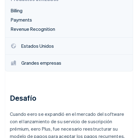
Radar
Billing
Prevención de fraude
Payments
Ecosistema
Atlas
Constitución de una startup
Revenue Recognition
Socios
Climate
Stripe App Marketplace
Eliminación de dióxido de carbono
Estados Unidos
Identity
Verificación de identidad en línea
Grandes empresas
Sesiones de Stripe 2026
Desafío
Descubre cómo Stripe construye la infraestructura económi
Mirar ahora
Cuando eero se expandió en el mercado del software
con el lanzamiento de su servicio de suscripción
prémium, eero Plus, fue necesario reestructurar su
modelo de pagos para aceptar los pagos recurrentes.