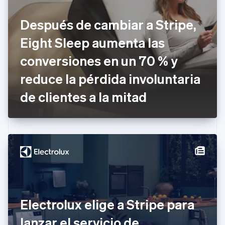
English
Croacia
Después de cambiar a Stripe,
English
Italiano
Dinamarca
Eight Sleep aumenta las
English
Emiratos Árabes Unidos
conversiones en un 70 % y
English
reduce la pérdida involuntaria
Eslovaquia
English
de clientes a la mitad
Eslovenia
English
Italiano
España
Español
English
Estados Unidos
English
Español
简体中文
Estonia
English
Finlandia
English
Svenska
Francia
Electrolux elige a Stripe para
Français
English
Gibraltar
lanzar el servicio de