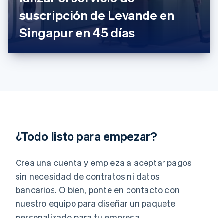
English
suscripción de Levande en
Grecia
English
Singapur en 45 días
Hungría
English
India
English
Irlanda
English
Italia
Italiano
English
Japón
日本語
English
¿Todo listo para empezar?
Letonia
English
Liechtenstein
Crea una cuenta y empieza a aceptar pagos
Deutsch
English
Lituania
sin necesidad de contratos ni datos
English
bancarios. O bien, ponte en contacto con
Luxemburgo
nuestro equipo para diseñar un paquete
Français
Deutsch
English
Malasia
personalizado para tu empresa.