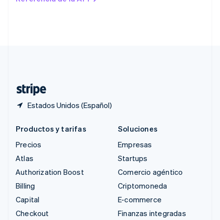
English
Singapur
English
简体中文
Suecia
Svenska
English
Suiza
Deutsch
Français
Italiano
English
Tailandia
ไทย
English
Estados Unidos (Español)
Productos y tarifas
Soluciones
Precios
Empresas
Atlas
Startups
Authorization Boost
Comercio agéntico
Billing
Criptomoneda
Capital
E-commerce
Checkout
Finanzas integradas