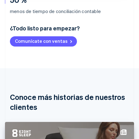
menos de tiempo de conciliación contable
¿Todo listo para empezar?
Alemania
Comunícate con ventas
Deutsch
English
Australia
English
Austria
Deutsch
English
Bélgica
Nederlands
Français
Deutsch
English
Brasil
Português
English
Conoce más historias de nuestros
Bulgaria
English
clientes
Canadá
English
Français
China continental
简体中文
English
Chipre