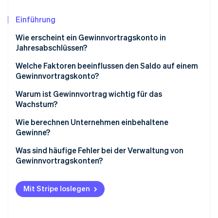
Betrugsprävention
Ecosystem
Atlas
Einführung
Start-up-Gründung
Partner
Stripe App-Marktplatz
Wie erscheint ein Gewinnvortragskonto in
Climate
Jahresabschlüssen?
CO₂-Entnahme
In einer Bilanz
Welche Faktoren beeinflussen den Saldo auf einem
Identity
Online-Identitätsprüfung
Gewinnvortragskonto?
Diese Inhalt einer Gewinnrücklagenrechnung
Nettoeinkommen oder Nettoverlust
Warum ist Gewinnvortrag wichtig für das
Auf einer Gewinn- und Verlustrechnung
Wachstum?
Dividendenzahlungen
Wie berechnen Unternehmen einbehaltene
Anpassungen aus früheren Zeiträumen
Stripe-Sessions 2026
Gewinne?
Erfahren Sie, wie Stripe Lösungen für die Wirts
Wichtige unternehmerische Entscheidungen
Jetzt ansehen
Berechnungsbeispiel
Was sind häufige Fehler bei der Verwaltung von
Gewinnvortragskonten?
Umstrukturierung von Unternehmen
Gesetzliche oder regulatorische Anforderungen
Mit Stripe loslegen
Die Wirtschaft im Allgemeinen