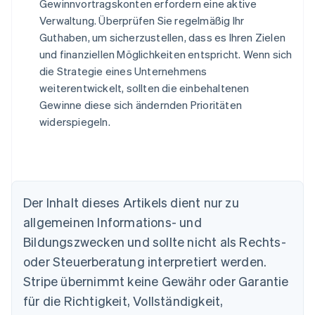
Gewinnvortragskonten erfordern eine aktive
Verwaltung. Überprüfen Sie regelmäßig Ihr
Guthaben, um sicherzustellen, dass es Ihren Zielen
und finanziellen Möglichkeiten entspricht. Wenn sich
die Strategie eines Unternehmens
weiterentwickelt, sollten die einbehaltenen
Gewinne diese sich ändernden Prioritäten
widerspiegeln.
Australien
Der Inhalt dieses Artikels dient nur zu
English
allgemeinen Informations- und
Belgien
Nederlands
Français
Deutsch
English
Bildungszwecken und sollte nicht als Rechts-
Brasilien
oder Steuerberatung interpretiert werden.
Português
English
Bulgarien
Stripe übernimmt keine Gewähr oder Garantie
English
für die Richtigkeit, Vollständigkeit,
Dänemark