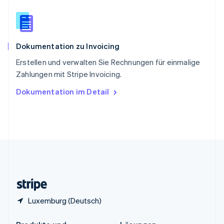
China
English
简体中文
Spanien
Español
English
Dokumentation zu Invoicing
Thailand
ไทย
English
Erstellen und verwalten Sie Rechnungen für einmalige
Tschechische Republik
Zahlungen mit Stripe Invoicing.
English
Ungarn
Dokumentation im Detail
English
Vereinigte Arabische Emirate
English
Vereinigte Staaten
English
Español
简体中文
Vereinigtes Königreich
English
Zypern
English
Luxemburg (Deutsch)