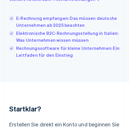
日本語
English
Kanada
English
Français
E-Rechnung empfangen: Das müssen deutsche
Kroatien
Unternehmen ab 2025 beachten
English
Italiano
Lettland
Elektronische B2C-Rechnungsstellung in Italien:
English
Was Unternehmen wissen müssen
Liechtenstein
Rechnungssoftware für kleine Unternehmen: Ein
Deutsch
English
Litauen
Leitfaden für den Einstieg
English
Luxemburg
Français
Deutsch
English
Malaysia
English
简体中文
Malta
English
Mexiko
Startklar?
Español
English
Neuseeland
English
Erstellen Sie direkt ein Konto und beginnen Sie
Niederlande