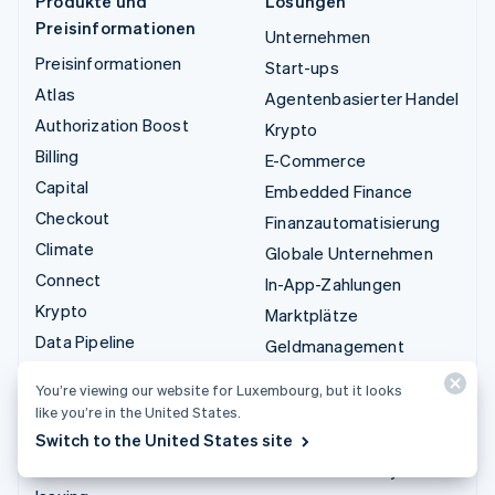
Produkte und
Lösungen
Preisinformationen
Unternehmen
Preisinformationen
Start-ups
Atlas
Agentenbasierter Handel
Authorization Boost
Krypto
Billing
E-Commerce
Capital
Embedded Finance
Checkout
Finanzautomatisierung
Climate
Globale Unternehmen
Connect
In-App-Zahlungen
Krypto
Marktplätze
Data Pipeline
Geldmanagement
Elements
Plattformen
You’re viewing our website for Luxembourg, but it looks
Financial Connections
SaaS
like you’re in the United States.
Identity
KI-Unternehmen
Switch to the United States site
Invoicing
Creator Economy