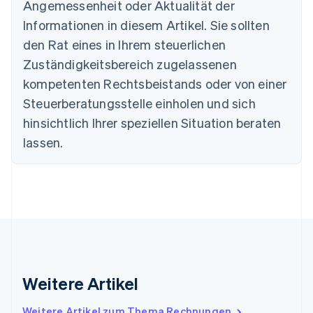
Angemessenheit oder Aktualität der
English
Deutschland
Informationen in diesem Artikel. Sie sollten
Deutsch
English
den Rat eines in Ihrem steuerlichen
Estland
Zuständigkeitsbereich zugelassenen
English
Festlandchina
kompetenten Rechtsbeistands oder von einer
简体中文
English
Steuerberatungsstelle einholen und sich
Finnland
English
Svenska
hinsichtlich Ihrer speziellen Situation beraten
Frankreich
lassen.
Français
English
Gibraltar
English
Griechenland
English
Indien
English
Irland
English
Italien
Weitere Artikel
Italiano
English
Japan
Weitere Artikel zum Thema Rechnungen