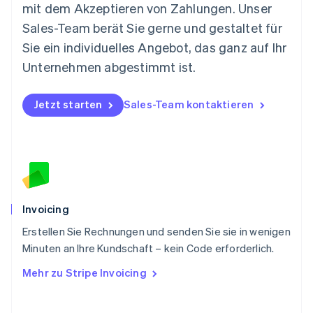
mit dem Akzeptieren von Zahlungen. Unser
Nederlands
English
Norwegen
Sales-Team berät Sie gerne und gestaltet für
English
Sie ein individuelles Angebot, das ganz auf Ihr
Österreich
Deutsch
English
Unternehmen abgestimmt ist.
Polen
English
Portugal
Jetzt starten
Sales-Team kontaktieren
Português
English
Rumänien
English
Schweden
Svenska
English
Schweiz
Deutsch
Français
Italiano
English
Invoicing
Singapur
English
简体中文
Erstellen Sie Rechnungen und senden Sie sie in wenigen
Slowakei
Minuten an Ihre Kundschaft – kein Code erforderlich.
English
Mehr zu Stripe Invoicing
Slowenien
English
Italiano
Sonderverwaltungsregion Hongkong,