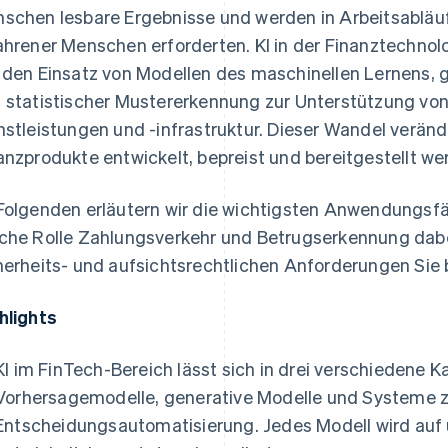
schen lesbare Ergebnisse und werden in Arbeitsabläufe
ahrener Menschen erforderten. KI in der Finanztechnol
 den Einsatz von Modellen des maschinellen Lernens,
 statistischer Mustererkennung zur Unterstützung von
nstleistungen und -infrastruktur. Dieser Wandel veränd
anzprodukte entwickelt, bepreist und bereitgestellt we
Folgenden erläutern wir die wichtigsten Anwendungsfäl
che Rolle Zahlungsverkehr und Betrugserkennung dabe
herheits- und aufsichtsrechtlichen Anforderungen Sie
hlights
KI im FinTech-Bereich lässt sich in drei verschiedene K
Vorhersagemodelle, generative Modelle und Systeme z
Entscheidungsautomatisierung. Jedes Modell wird auf 