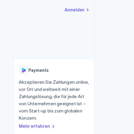
Anmelden
Ressourcen
Ecosystem
Kontakt
nd Marktplätze
Mehr
App-Integrationen
Partner
Sales-Team kontaktieren
Product roadmap
Code-Beispiele
Stripe App-Marktplatz
Partner werden
Ausblick
 Plattformen
Entwickler-Blog
 platforms
eit
API-Status
Radar
Betrugsprävention
eistungen
Payments
Atlas
onen
virtuelle Karten
Start-up-Gründung
Akzeptieren Sie Zahlungen online,
vor Ort und weltweit mit einer
Climate
CO₂-Entnahme
Zahlungslösung, die für jede Art
von Unternehmen geeignet ist –
Identity
Online-Identitätsprüfung
vom Start-up bis zum globalen
Konzern.
Mehr erfahren