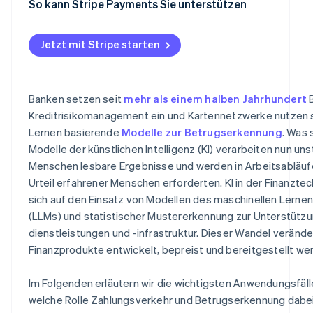
Marktanalyse und Risikomanagement
So kann Stripe Payments Sie unterstützen
Jetzt mit Stripe starten
Banken setzen seit
mehr als einem halben Jahrhundert
B
Kreditrisikomanagement ein und Kartennetzwerke nutzen s
Lernen basierende
Modelle zur Betrugserkennung
. Was 
Modelle der künstlichen Intelligenz (KI) verarbeiten nun uns
Menschen lesbare Ergebnisse und werden in Arbeitsabläufe
Urteil erfahrener Menschen erforderten. KI in der Finanzte
sich auf den Einsatz von Modellen des maschinellen Lerne
(LLMs) und statistischer Mustererkennung zur Unterstützu
dienstleistungen und -infrastruktur. Dieser Wandel verände
Finanzprodukte entwickelt, bepreist und bereitgestellt we
Im Folgenden erläutern wir die wichtigsten Anwendungsfälle
welche Rolle Zahlungsverkehr und Betrugserkennung dabei