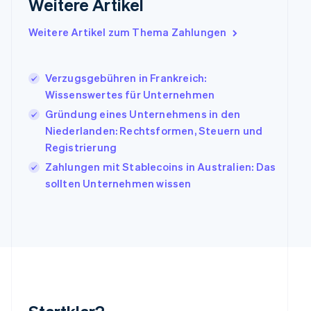
Weitere Artikel
English
Irland
Weitere Artikel zum Thema Zahlungen
English
Italien
Italiano
English
Japan
Verzugsgebühren in Frankreich:
日本語
English
Wissenswertes für Unternehmen
Kanada
Gründung eines Unternehmens in den
English
Français
Niederlanden: Rechtsformen, Steuern und
Kroatien
English
Italiano
Registrierung
Lettland
Zahlungen mit Stablecoins in Australien: Das
English
sollten Unternehmen wissen
Liechtenstein
Deutsch
English
Litauen
English
Luxemburg
Français
Deutsch
English
Malaysia
English
简体中文
Malta
English