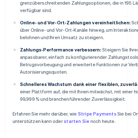
grenzüberschreitenden Zahlungsoptionen, die in 195 L
verfügbar sind.
Online- und Vor-Ort-Zahlungen vereinheitlichen:
Sch
über Online- und Vor-Ort-Kanäle hinweg, um Interaktion
belohnen und Ihren Umsatz zu steigern.
Zahlungs-Performance verbessern:
Steigern Sie Ihr
anpassbarer, einfach zu konfigurierender Zahlungstool
Betrugsvorbeugung und erweiterte Funktionen zur Ver
Autorisierungsquoten.
Schnelleres Wachstum dank einer flexiblen, zuverlä
einer Plattform auf, die mit Ihnen mitwächst, mit einer h
99,999 % und branchenführender Zuverlässigkeit.
Erfahren Sie mehr darüber, wie
Stripe Payments
Sie bei O
unterstützen kann oder
starten Sie
noch heute.
Australien
English
Belgien