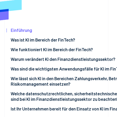
Betrugsprävention
Ecosystem
Atlas
Start-up-Gründung
Partner
Stripe App-Marktplatz
Climate
CO₂-Entnahme
Einführung
Identity
Was ist KI im Bereich der FinTech?
Online-Identitätsprüfung
Wie funktioniert KI im Bereich der FinTech?
Betrugserkennung
Warum verändert KI den Finanzdienstleistungssektor?
Kreditvergabe
Was sind die wichtigsten Anwendungsfälle für KI im Fi
Stripe-Sessions 2026
Erfahren Sie, wie Stripe Lösungen für die
LLMs
Kreditvergabe und Risikoevaluation
Wie lässt sich KI in den Bereichen Zahlungsverkehr, B
Jetzt ansehen
Risikomanagement einsetzen?
Betrugsprävention
Zahlungsverkehr und Betrugsbekämpfung
Welche datenschutzrechtlichen, sicherheitstechnisch
Kundenservice und Support
sind bei KI im Finanzdienstleistungssektor zu beachten
Kredit- und Risikomanagement
Rechtliche Compliance
Ist Ihr Unternehmen bereit für den Einsatz von KI im Fi