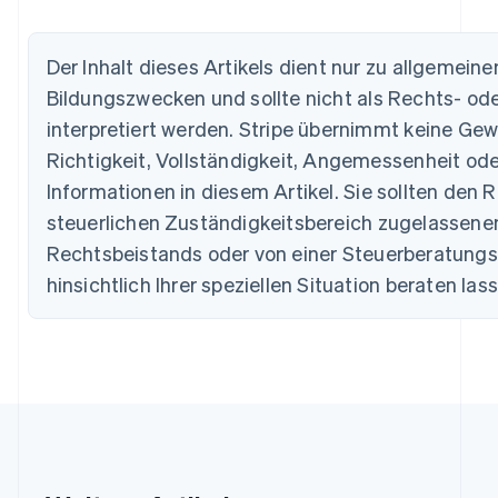
Nederlands
Français
Deutsch
English
Brasilien
Português
English
Der Inhalt dieses Artikels dient nur zu allgemein
Bulgarien
Bildungszwecken und sollte nicht als Rechts- od
English
Dänemark
interpretiert werden. Stripe übernimmt keine Gew
English
Richtigkeit, Vollständigkeit, Angemessenheit ode
Deutschland
Informationen in diesem Artikel. Sie sollten den R
Deutsch
English
Estland
steuerlichen Zuständigkeitsbereich zugelassen
English
Rechtsbeistands oder von einer Steuerberatungss
Festlandchina
简体中文
English
hinsichtlich Ihrer speziellen Situation beraten las
Finnland
English
Svenska
Frankreich
Français
English
Gibraltar
English
Griechenland
English
Indien