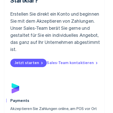
Startklar?
Mexiko
Español
English
Erstellen Sie direkt ein Konto und beginnen
Neuseeland
Sie mit dem Akzeptieren von Zahlungen.
English
Niederlande
Unser Sales-Team berät Sie gerne und
Nederlands
English
gestaltet für Sie ein individuelles Angebot,
Norwegen
das ganz auf Ihr Unternehmen abgestimmt
English
Österreich
ist.
Deutsch
English
Polen
Jetzt starten
Sales-Team kontaktieren
English
Portugal
Português
English
Rumänien
English
Schweden
Svenska
English
Schweiz
Payments
Deutsch
Français
Italiano
English
Singapur
Akzeptieren Sie Zahlungen online, am POS vor Ort
English
简体中文