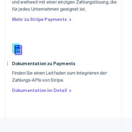
und weltweit mit einer einzigen Zahlungslösung, die
Slowakei
für jedes Unternehmen geeignet ist.
English
Mehr zu Stripe Payments
Slowenien
English
Italiano
Sonderverwaltungsregion Hongkong,
China
English
简体中文
Spanien
Español
English
Thailand
Dokumentation zu Payments
ไทย
English
Finden Sie einen Leitfaden zum Integrieren der
Tschechische Republik
Zahlungs-APIs von Stripe.
English
Ungarn
Dokumentation im Detail
English
Vereinigte Arabische Emirate
English
Vereinigte Staaten
English
Español
简体中文
Vereinigtes Königreich
English