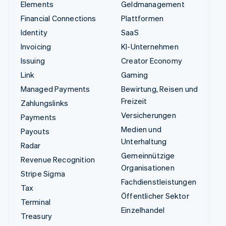
Elements
Geldmanagement
Financial Connections
Plattformen
Identity
SaaS
Invoicing
KI-Unternehmen
Issuing
Creator Economy
Link
Gaming
Managed Payments
Bewirtung, Reisen und
Freizeit
Zahlungslinks
Versicherungen
Payments
Medien und
Payouts
Unterhaltung
Radar
Gemeinnützige
Revenue Recognition
Organisationen
Stripe Sigma
Fachdienstleistungen
Tax
Öffentlicher Sektor
Terminal
Einzelhandel
Treasury