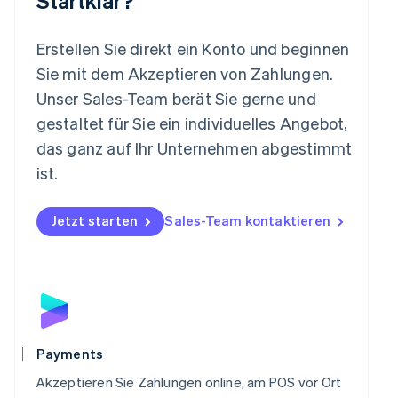
Startklar?
Mexiko
Español
English
Erstellen Sie direkt ein Konto und beginnen
Neuseeland
Sie mit dem Akzeptieren von Zahlungen.
English
Niederlande
Unser Sales-Team berät Sie gerne und
Nederlands
English
gestaltet für Sie ein individuelles Angebot,
Norwegen
das ganz auf Ihr Unternehmen abgestimmt
English
Österreich
ist.
Deutsch
English
Polen
Jetzt starten
Sales-Team kontaktieren
English
Portugal
Português
English
Rumänien
English
Schweden
Svenska
English
Schweiz
Payments
Deutsch
Français
Italiano
English
Singapur
Akzeptieren Sie Zahlungen online, am POS vor Ort
English
简体中文