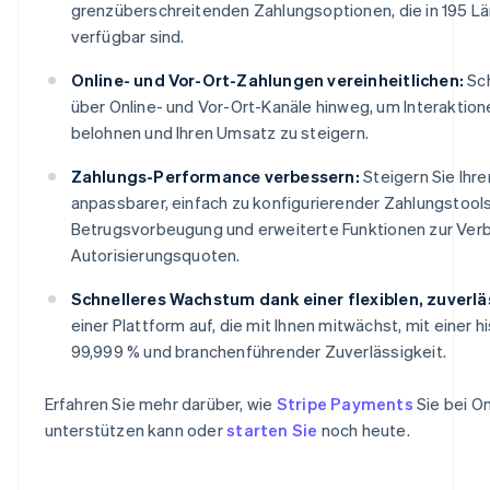
grenzüberschreitenden Zahlungsoptionen, die in 195 L
verfügbar sind.
Online- und Vor-Ort-Zahlungen vereinheitlichen:
Sch
über Online- und Vor-Ort-Kanäle hinweg, um Interaktion
belohnen und Ihren Umsatz zu steigern.
Zahlungs-Performance verbessern:
Steigern Sie Ihr
anpassbarer, einfach zu konfigurierender Zahlungstool
Betrugsvorbeugung und erweiterte Funktionen zur Ver
Autorisierungsquoten.
Schnelleres Wachstum dank einer flexiblen, zuverlä
einer Plattform auf, die mit Ihnen mitwächst, mit einer h
99,999 % und branchenführender Zuverlässigkeit.
Erfahren Sie mehr darüber, wie
Stripe Payments
Sie bei O
unterstützen kann oder
starten Sie
noch heute.
Australien
English
Belgien