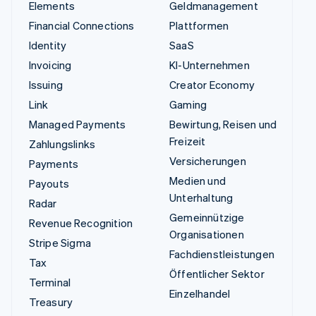
Elements
Geldmanagement
Financial Connections
Plattformen
Identity
SaaS
Invoicing
KI-Unternehmen
Issuing
Creator Economy
Link
Gaming
Managed Payments
Bewirtung, Reisen und
Freizeit
Zahlungslinks
Versicherungen
Payments
Medien und
Payouts
Unterhaltung
Radar
Gemeinnützige
Revenue Recognition
Organisationen
Stripe Sigma
Fachdienstleistungen
Tax
Öffentlicher Sektor
Terminal
Einzelhandel
Treasury