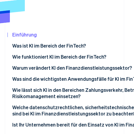
Betrugsprävention
Ecosystem
Atlas
Start-up-Gründung
Partner
Stripe App-Marktplatz
Climate
CO₂-Entnahme
Einführung
Was ist KI im Bereich der FinTech?
Wie funktioniert KI im Bereich der FinTech?
Stripe-Sessions 2026
Betrugserkennung
Warum verändert KI den Finanzdienstleistungssektor?
Erfahren Sie, wie Stripe Lösungen für die Wirtschaf
Jetzt ansehen
Kreditvergabe
Was sind die wichtigsten Anwendungsfälle für KI im Fi
LLMs
Kreditvergabe und Risikoevaluation
Wie lässt sich KI in den Bereichen Zahlungsverkehr, B
Risikomanagement einsetzen?
Betrugsprävention
Zahlungsverkehr und Betrugsbekämpfung
Welche datenschutzrechtlichen, sicherheitstechnisch
Kundenservice und Support
sind bei KI im Finanzdienstleistungssektor zu beachten
Kredit- und Risikomanagement
Rechtliche Compliance
Ist Ihr Unternehmen bereit für den Einsatz von KI im Fi