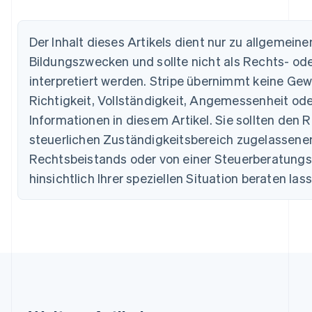
Nederlands
Français
Deutsch
English
Brasilien
Português
English
Der Inhalt dieses Artikels dient nur zu allgemein
Bulgarien
Bildungszwecken und sollte nicht als Rechts- od
English
Dänemark
interpretiert werden. Stripe übernimmt keine Gew
English
Richtigkeit, Vollständigkeit, Angemessenheit ode
Deutschland
Informationen in diesem Artikel. Sie sollten den R
Deutsch
English
Estland
steuerlichen Zuständigkeitsbereich zugelassen
English
Rechtsbeistands oder von einer Steuerberatungss
Festlandchina
简体中文
English
hinsichtlich Ihrer speziellen Situation beraten las
Finnland
English
Svenska
Frankreich
Français
English
Gibraltar
English
Griechenland
English
Indien