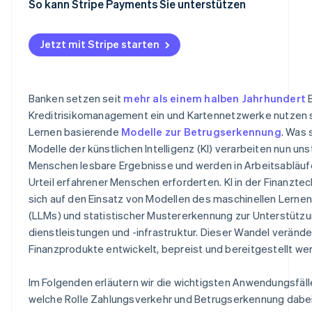
Marktanalyse und Risikomanagement
So kann Stripe Payments Sie unterstützen
Jetzt mit Stripe starten
Banken setzen seit
mehr als einem halben Jahrhundert
B
Kreditrisikomanagement ein und Kartennetzwerke nutzen s
Lernen basierende
Modelle zur Betrugserkennung
. Was 
Modelle der künstlichen Intelligenz (KI) verarbeiten nun uns
Menschen lesbare Ergebnisse und werden in Arbeitsabläufe
Urteil erfahrener Menschen erforderten. KI in der Finanzte
sich auf den Einsatz von Modellen des maschinellen Lerne
(LLMs) und statistischer Mustererkennung zur Unterstützu
dienstleistungen und -infrastruktur. Dieser Wandel verände
Finanzprodukte entwickelt, bepreist und bereitgestellt we
Im Folgenden erläutern wir die wichtigsten Anwendungsfälle
welche Rolle Zahlungsverkehr und Betrugserkennung dabei