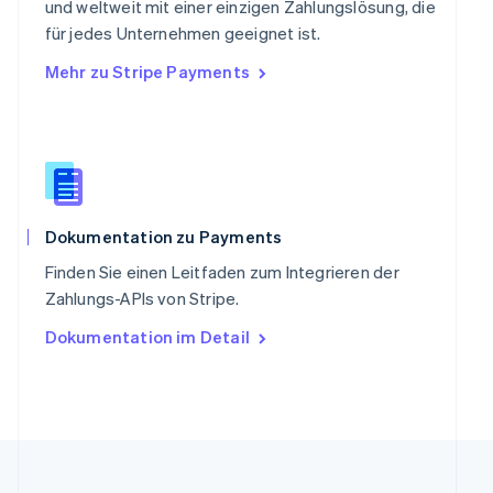
und weltweit mit einer einzigen Zahlungslösung, die
Slowakei
für jedes Unternehmen geeignet ist.
English
Mehr zu Stripe Payments
Slowenien
English
Italiano
Sonderverwaltungsregion Hongkong,
China
English
简体中文
Spanien
Español
English
Thailand
Dokumentation zu Payments
ไทย
English
Finden Sie einen Leitfaden zum Integrieren der
Tschechische Republik
Zahlungs-APIs von Stripe.
English
Ungarn
Dokumentation im Detail
English
Vereinigte Arabische Emirate
English
Vereinigte Staaten
English
Español
简体中文
Vereinigtes Königreich
English