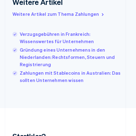
Weitere Artikel
English
Irland
Weitere Artikel zum Thema Zahlungen
English
Italien
Italiano
English
Japan
Verzugsgebühren in Frankreich:
日本語
English
Wissenswertes für Unternehmen
Kanada
Gründung eines Unternehmens in den
English
Français
Niederlanden: Rechtsformen, Steuern und
Kroatien
English
Italiano
Registrierung
Lettland
Zahlungen mit Stablecoins in Australien: Das
English
sollten Unternehmen wissen
Liechtenstein
Deutsch
English
Litauen
English
Luxemburg
Français
Deutsch
English
Malaysia
English
简体中文
Malta
English