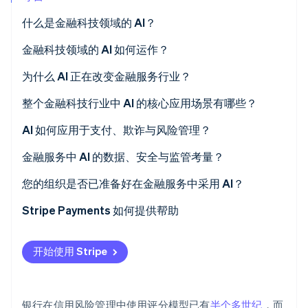
什么是金融科技领域的 AI？
金融科技领域的 AI 如何运作？
Stripe Sessions 2026
了解 Stripe 如何为 AI 构建经济基础设施。
欺诈检测
为什么 AI 正在改变金融服务行业？
立即观看
信用核保
整个金融科技行业中 AI 的核心应用场景有哪些？
大语言模型 (LLM)
信贷与核保
AI 如何应用于支付、欺诈与风险管理？
欺诈预防
支付与欺诈
金融服务中 AI 的数据、安全与监管考量？
客户运营与支持
信贷与风险管理
您的组织是否已准备好在金融服务中采用 AI？
合规监管
Stripe Payments 如何提供帮助
市场分析与风险管理
开始使用 Stripe
银行在信用风险管理中使用评分模型已有
半个多世纪
，而