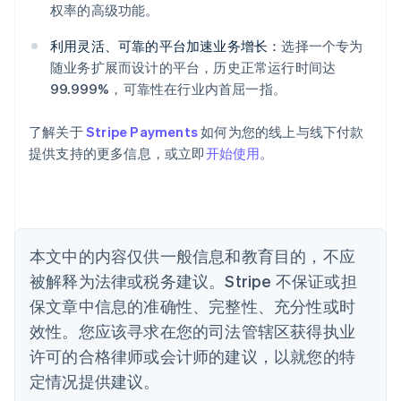
爱沙尼亚
权率的高级功能。
English
奥地利
利用灵活、可靠的平台加速业务增长：
选择一个专为
Deutsch
English
随业务扩展而设计的平台，历史正常运行时间达
澳大利亚
99.999%，可靠性在行业内首屈一指。
English
巴西
Português
English
了解关于
Stripe Payments
如何为您的线上与线下付款
保加利亚
提供支持的更多信息，或立即
开始使用
。
English
比利时
Nederlands
Français
Deutsch
English
波兰
English
丹麦
本文中的内容仅供一般信息和教育目的，不应
English
被解释为法律或税务建议。Stripe 不保证或担
德国
保文章中信息的准确性、完整性、充分性或时
Deutsch
English
法国
效性。您应该寻求在您的司法管辖区获得执业
Français
English
许可的合格律师或会计师的建议，以就您的特
芬兰
定情况提供建议。
English
Svenska