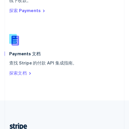
线下收款。
English
探索 Payments
西班牙
Español
English
新加坡
English
简体中文
新西兰
English
匈牙利
English
Payments 文档
意大利
查找 Stripe 的付款 API 集成指南。
Italiano
English
印度
探索文档
English
英国
English
直布罗陀
English
中国内地
简体中文
English
中国香港特别行政区
English
简体中文