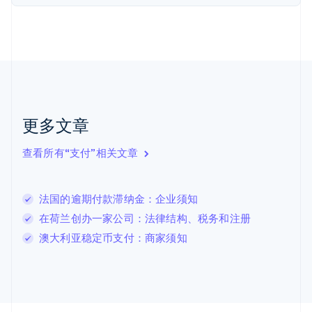
荷兰
Nederlands
English
加拿大
English
Français
捷克
English
克罗地亚
English
Italiano
拉脱维亚
更多文章
English
立陶宛
查看所有“支付”相关文章
English
列支敦士登
Deutsch
English
卢森堡
法国的逾期付款滞纳金：企业须知
Français
Deutsch
English
在荷兰创办一家公司：法律结构、税务和注册
罗马尼亚
澳大利亚稳定币支付：商家须知
English
马尔他
English
马来西亚
English
简体中文