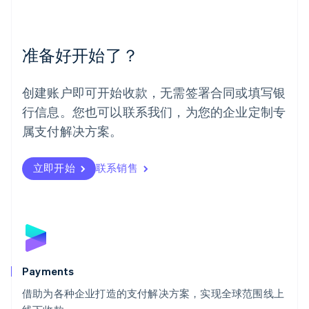
美国
English
Español
简体中文
墨西哥
Español
English
准备好开始了？
挪威
English
葡萄牙
创建账户即可开始收款，无需签署合同或填写银
Português
English
行信息。您也可以联系我们，为您的企业定制专
日本
日本語
English
属支付解决方案。
瑞典
Svenska
English
瑞士
立即开始
联系销售
Deutsch
Français
Italiano
English
塞浦路斯
English
斯洛伐克
English
斯洛文尼亚
English
Italiano
Payments
泰国
ไทย
English
借助为各种企业打造的支付解决方案，实现全球范围线上
希腊