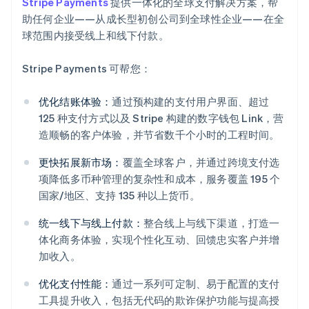
Stripe Payments
提供一体化的全球支付解决方案，帮
助任何企业——从成长型初创公司到全球性企业——在全
球范围内接受线上和线下付款。
Stripe Payments 可帮您：
优化结账体验：
通过预构建的支付用户界面、超过
125 种支付方式以及 Stripe 构建的数字钱包 Link，营
造顺畅的客户体验，并节省数千个小时的工程时间。
更快拓展新市场：
覆盖全球客户，并通过跨境支付选
项降低多币种管理的复杂性和成本，服务覆盖 195 个
国家/地区、支持 135 种以上货币。
统一线下与线上付款：
整合线上与线下渠道，打造一
体化商务体验，实现个性化互动、回馈忠实客户并增
阿联酋
加收入。
English
爱尔兰
优化支付性能：
通过一系列可定制、易于配置的支付
English
工具提升收入，包括无代码的欺诈保护功能与提高授