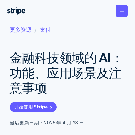
更多资源
支付
按企业阶段
文档
学习
支付
营收
资金管
平台
理
易市
大型企业
Stripe 文档
博客
Payments
Billing
初创企业
API 参考文档
客户案例
金融科技领域的 AI：
在线支付
经常性收入
Global
Conn
库与 SDK
指南
Managed
Metronome
Payouts
Stripe Apps
Payments
按用量计费
平台
功能、应用场景及注
备案商家解决
Subscriptions
向第三
按应用场景
方案
方打款
支持
订阅管理
Payment links
Crypto
意事项
指南
智能体商务
Invoicing
钱包、
加密货币
获取支持
无代码支付
一次性或定期
稳定币
电子商务
接受线上付款
托管支持方案
Checkout
账单
发行和
嵌入式金融
实施预置结账流程
专业服务
预构建支付界
Tax
发卡基
开始使用 Stripe
财务自动化
构建平台或交易市场
面
销售税和增值
础设施
全球化企业
管理订阅
Elements
税自动化
应用内支付
提供按用量计费
灵活的 UI 组件
Revenue
最后更新日期：2026 年 4 月 23 日
交易市场
发行稳定币支持的支付卡
支付方式
Recognition
公司
资金管理
通过智能体配置和管理服
支持 125 种以
会计自动化
平台
务