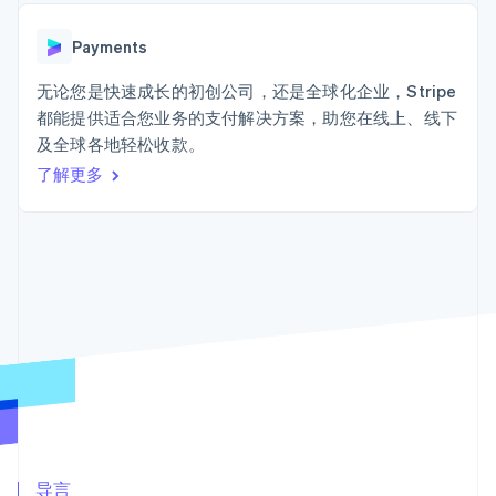
上
Stripe Sigma
产品路线图
SaaS
自定义报告
Terminal
Sessions 年度大会
线下支付
Data Pipeline
Payments
招聘
数据同步
Authorization
资讯中心
Boost
资源
无论您是快速成长的初创公司，还是全球化企业，Stripe
Stripe Press
支付成功率优
按行业
都能提供适合您业务的支付解决方案，助您在线上、线下
化
应用集成
及全球各地轻松收款。
Link
AI 企业
代码示例
加速结账
创作者经济
开发者博客
了解更多
联系
游戏
API 状态
酒店、旅游与休闲
联系销售
保险
成为合作伙伴
媒体与娱乐
更多
非营利组织
Product roadmap
专业服务
了解未来规划
公共部门
零售
Radar
欺诈防范
Atlas
初创企业注册
生态系统
Climate
合作伙伴
碳移除
Stripe App Marketplace
导言