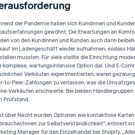
erausforderung
rend der Pandemie haben sich Kundinnen und Kunden a
kaufserfahrungen gewöhnt. Die Erwartungen an Komfort
den von den Kundinnen und Kunden auch dann beibeh
kauf im Ladengeschäft wieder aufnahmen, sodass Hän
stellen mussten. Für viele stellte die Einrichtung mo
e komplexe, wartungsintensive Option dar. Und E-Com
sönlichen Verkäufen experimentierten, waren gezwungen
r-to-Peer-Zahlungen zu verlassen, was die Umsatzgest
ine-Verkäufen erschwerte. Bei beiden Händlergruppen
 Prüfstand.
st über Nacht wurden Optionen wie kontaktlose Karten u
braucher/innen zur Selbstverständlichkeit“, erinnert si
keting Manager für den Einzelhandel bei Shopify. „Alle