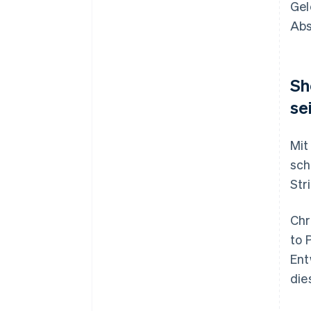
Gel
Abs
Sh
se
Mit
sch
Str
Chr
to 
Ent
die