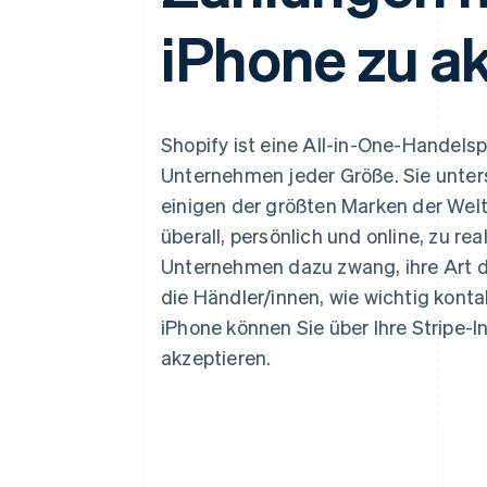
Optimierung der
Datensynchronisier
Autorisierungsraten
iPhone zu a
Link
Beschleunigter Bezahlvorgang
Financial Connections
Verbundene Finanzdaten
Shopify ist eine All-in-One-Handels
Unternehmen jeder Größe. Sie unters
einigen der größten Marken der Welt
überall, persönlich und online, zu rea
Unternehmen dazu zwang, ihre Art d
die Händler/innen, wie wichtig kont
iPhone können Sie über Ihre Stripe-I
akzeptieren.