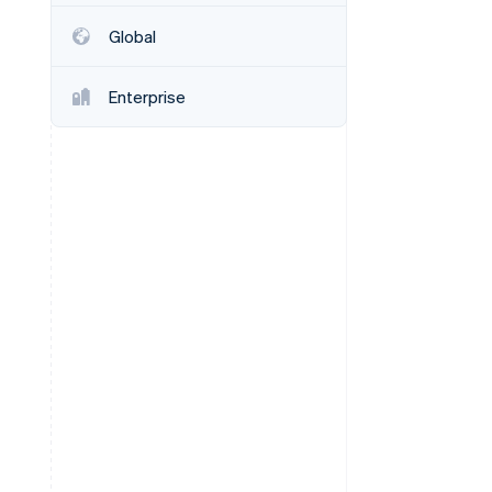
Global
Stripe-Sessions 2026
Erfahren Sie, wie Stripe
Enterprise
Lösungen für die
Wirtschaftsinfrastruktur
für KI aufbaut.
Jetzt ansehen