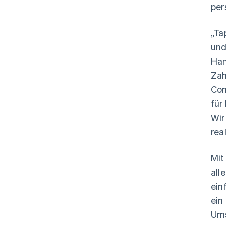
per
„Ta
und
Han
Zah
Com
für
Wir
rea
Mi
all
ein
ein
Ums