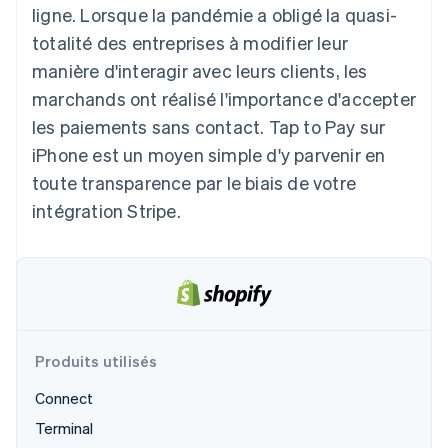
ligne. Lorsque la pandémie a obligé la quasi-
Découvrez les prochaines évolutions
Commerce en ligne
totalité des entreprises à modifier leur
Radar
Prévention de la fraude
manière d'interagir avec leurs clients, les
Écosystème
Atlas
marchands ont réalisé l'importance d'accepter
Constitution de start-up
les paiements sans contact. Tap to Pay sur
Partenaires
Climate
Stripe App Marketplace
iPhone est un moyen simple d'y parvenir en
Élimination du carbone
toute transparence par le biais de votre
Identity
intégration Stripe.
Vérification de l'identité
Stripe Sessions 2026
Découvrez comment Stripe construit l’infrastructure écono
Produits utilisés
Regarder la vidéo
Connect
Terminal