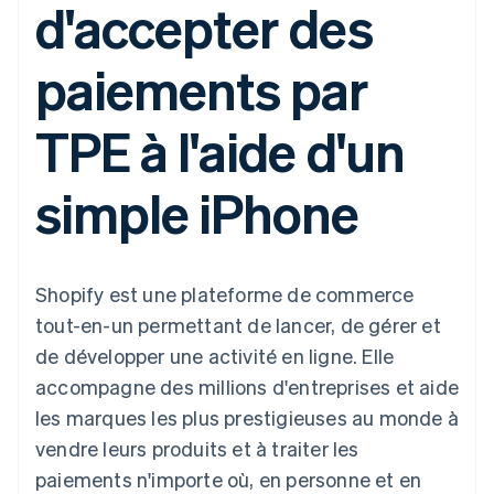
d'accepter des
UI flexibles
Recognition
l’application
Gérer des
Moyens de
Comptabilité
Entreprise
Marketplaces
abonnements
paiement
automatisée
Gestion financière
Proposer une
paiements par
Accès à plus
Stripe Sigma
Feuille de route
Plateformes
facturation à l'usage
de 125
Rapports
produits
SaaS
Émettre des cartes
Terminal
personnalisés
Sessions : conférence
bancaires adossées à
TPE à l'aide d'un
Paiements en
Data Pipeline
annuelle
des stablecoins
personne
Synchronisation
Carrières
Fournir et gérer des
Authorization
des données
Communiqués de
services avec des
Par secteur
simple iPhone
Boost
presse
agents
Acceptation
Stripe Press
optimisée
Entreprises d'IA
Link
Économie des
Paiements
créateurs
Ressources
Jeux
Shopify est une plateforme de commerce
accélérés
Contact
Hôtellerie, voyages et
Financial
tout-en-un permettant de lancer, de gérer et
loisirs
Intégrations
Connections
Contacter notre équipe
Assurance
d'applications
Comptes
de développer une activité en ligne. Elle
Médias et
Exemples de code
financiers
Devenir partenaire
accompagne des millions d'entreprises et aide
divertissements
Blog des développeurs
associés
Organisations à but
les marques les plus prestigieuses au monde à
non lucratif
État de l'API
vendre leurs produits et à traiter les
Services aux
Plus
entreprises
paiements n'importe où, en personne et en
Product roadmap
Secteur public