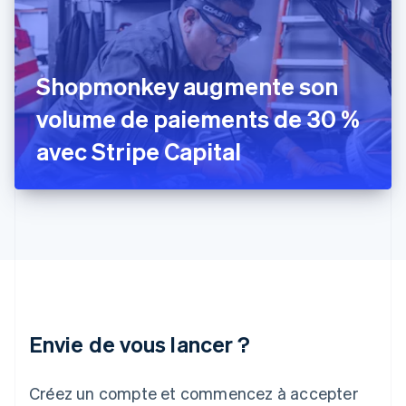
Français
English
Gibraltar
English
Grèce
Shopmonkey augmente son
English
Hongrie
volume de paiements de 30 %
English
Inde
avec Stripe Capital
English
Irlande
English
Italie
Italiano
English
Japon
日本語
English
Lettonie
English
Liechtenstein
Envie de vous lancer ?
Deutsch
English
Lituanie
English
Créez un compte et commencez à accepter
Luxembourg