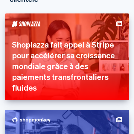
English
Canada
English
Français
Chine continentale
简体中文
English
Chypre
English
Shoplazza fait appel à Stripe
Croatie
English
Italiano
pour accélérer sa croissance
Danemark
mondiale grâce à des
English
Émirats arabes unis
paiements transfrontaliers
English
Espagne
fluides
Español
English
Estonie
English
États-Unis
English
Español
简体中文
Finlande
English
Svenska
France