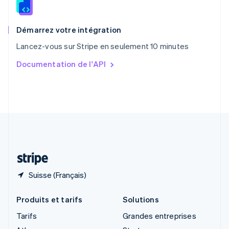
English
Royaume-Uni
English
Démarrez votre intégration
Singapour
Lancez-vous sur Stripe en seulement 10 minutes
English
简体中文
Slovaquie
Documentation de l'API
English
Slovénie
English
Italiano
Suède
Svenska
English
Suisse
Deutsch
Français
Italiano
English
Thaïlande
ไทย
English
Suisse (Français)
Produits et tarifs
Solutions
Tarifs
Grandes entreprises