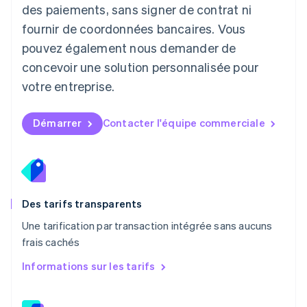
des paiements, sans signer de contrat ni
Français
Deutsch
English
Malaisie
fournir de coordonnées bancaires. Vous
English
简体中文
pouvez également nous demander de
Malte
concevoir une solution personnalisée pour
English
Mexique
votre entreprise.
Español
English
Norvège
English
Démarrer
Contacter l'équipe commerciale
Nouvelle-Zélande
English
Pays-Bas
Nederlands
English
Pologne
English
Des tarifs transparents
Portugal
Une tarification par transaction intégrée sans aucuns
Português
English
frais cachés
R.A.S. de Hong Kong, Chine
English
简体中文
Informations sur les tarifs
République tchèque
English
Roumanie