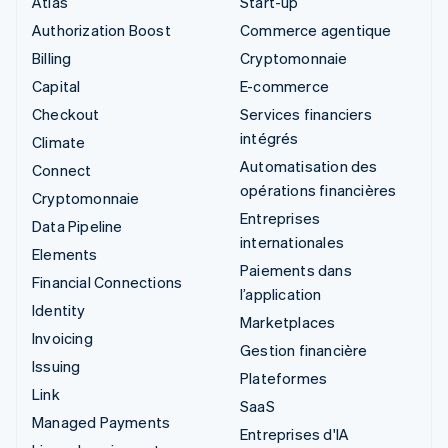
Atlas
Start-up
Authorization Boost
Commerce agentique
Billing
Cryptomonnaie
Capital
E-commerce
Checkout
Services financiers
intégrés
Climate
Automatisation des
Connect
opérations financières
Cryptomonnaie
Entreprises
Data Pipeline
internationales
Elements
Paiements dans
Financial Connections
l’application
Identity
Marketplaces
Invoicing
Gestion financière
Issuing
Plateformes
Link
SaaS
Managed Payments
Entreprises d'IA