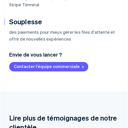
Stripe Terminal
Souplesse
des paiements pour mieux gérer les files d'attente et
offrir de nouvelles expériences
Envie de vous lancer ?
Contacter l'équipe commerciale
Allemagne
Deutsch
English
Australie
English
Autriche
Deutsch
English
Belgique
Nederlands
Français
Deutsch
English
Brésil
Lire plus de témoignages de notre
Português
English
clientèle
Bulgarie