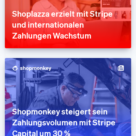
Griechenland
English
Shoplazza erzielt mit Stripe
Indien
und internationalen
English
Irland
Zahlungen Wachstum
English
Italien
Italiano
English
Japan
日本語
English
Kanada
English
Français
Kroatien
English
Italiano
Lettland
English
Liechtenstein
Deutsch
English
Shopmonkey steigert sein
Litauen
Zahlungsvolumen mit Stripe
English
Luxemburg
Capital um 30 %
Français
Deutsch
English