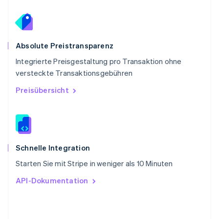
Schweiz
Deutsch
Français
Italiano
English
Singapur
English
简体中文
Slowakei
Absolute Preistransparenz
English
Integrierte Preisgestaltung pro Transaktion ohne
Slowenien
versteckte Transaktionsgebühren
English
Italiano
Sonderverwaltungsregion Hongkong,
Preisübersicht
China
English
简体中文
Spanien
Español
English
Thailand
ไทย
English
Schnelle Integration
Tschechische Republik
Starten Sie mit Stripe in weniger als 10 Minuten
English
Ungarn
API-Dokumentation
English
Vereinigte Arabische Emirate
English
Vereinigte Staaten