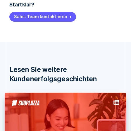
Startklar?
Australien
English
Belgien
Sales-Team kontaktieren
Nederlands
Français
Deutsch
English
Brasilien
Português
English
Bulgarien
English
Dänemark
English
Deutschland
Lesen Sie weitere
Deutsch
English
Estland
Kundenerfolgsgeschichten
English
Festlandchina
简体中文
English
Finnland
English
Svenska
Frankreich
Français
English
Gibraltar
English