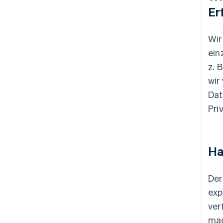
Er
Wir
ein
z. 
wir
Dat
Pri
Ha
Der
exp
ver
mac