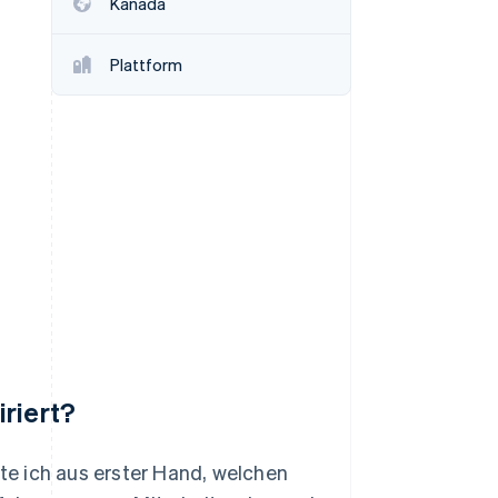
Kanada
Plattform
Stripe-Sessions 2026
Erfahren Sie, wie Stripe
Lösungen für die
Wirtschaftsinfrastruktur
für KI aufbaut.
Jetzt ansehen
riert?
e ich aus erster Hand, welchen