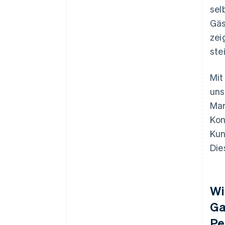
sel
Gäs
zei
ste
Mit
uns
Mar
Kon
Kun
Die
Wi
Ga
Pe