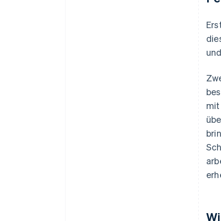
Ers
die
und
Zwe
bes
mit
übe
bri
Sch
arb
erh
Wi