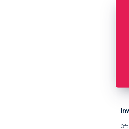
In
Oft