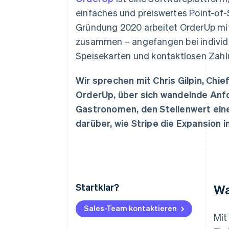
Optimierung der
Datensynchronisier
Autorisierungsraten
einfaches und preiswertes Point-of-
Link
Gründung 2020 arbeitet OrderUp mi
Beschleunigter Bezahlvorgang
Financial Connections
zusammen – angefangen bei individu
Verbundene Finanzdaten
Speisekarten und kontaktlosen Zah
Wir sprechen mit Chris Gilpin, Chi
OrderUp, über sich wandelnde An
Gastronomen, den Stellenwert ein
darüber, wie Stripe die Expansion 
Startklar?
Wa
Sales-Team kontaktieren
Mit