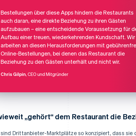
Bestellungen über diese Apps hindern die Restaurants
auch daran, eine direkte Beziehung zu ihren Gästen
aufzubauen – eine entscheidende Voraussetzung für d
Aufbau einer treuen, wiederkehrenden Kundschaft. Wir
arbeiten an diesen Herausforderungen mit gebührenfre
Online-Bestellungen, bei denen das Restaurant die
Beziehung zu den Gästen unterhält und nicht wir.
Chris Gilpin
, CEO und Mitgründer
wieweit „gehört“ dem Restaurant die Be
 sind Drittanbieter-Marktplätze so konzipiert, dass si