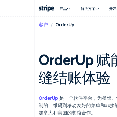
产品
解决方案
开发
客户
OrderUp
按企业阶段
文档
学习
按应用场
支持
支付
营收
大型企业
Stripe 文档
博客
智能体
获取支
Payments
Billing
初创企业
API 参考文档
客户案例
加密货
托管支
在线支付
经常性收入
库与 SDK
指南
电子商
专业服
Payment links
Metronome
Stripe Apps
嵌入式
OrderUp
无代码支付
按用量计费
财务自
Checkout
Subscriptions
全球化
预构建支付界面
订阅管理
应用内
Elements
Invoicing
缝结账体验
交易市
灵活的 UI 组件
一次性或定期账单
资金管
Payment methods
Tax
平台
接入 125+ 种支付方式
销售税和增值税自动
SaaS
Terminal
Revenue Recogniti
线下支付
会计自动化
OrderUp
是一个软件平台，为餐馆、
Authorization Boost
Stripe Sigma
支付成功率优化
自定义报告
制的二维码到移动友好的菜单和非接触式付
Link
Data Pipeline
加速结账
加拿大和美国的餐馆合作。
数据同步