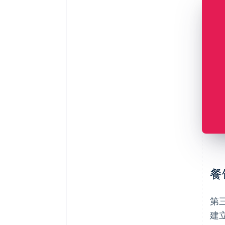
餐
第
建