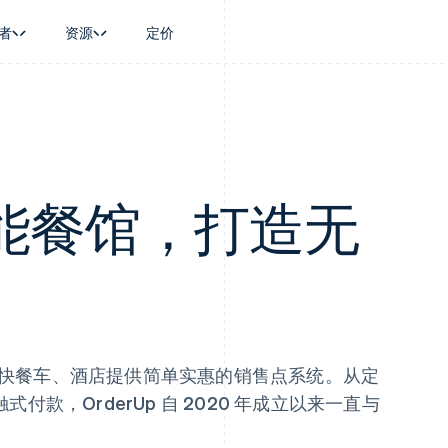
者
资源
定价
景
指南
按行业
公司
资金管理
平台和交易市
商务
持
接受线上付款
AI 企业
产品路线图
Global Payouts
Connect
币
持方案
实施预置结账流程
创作者经济
Sessions 年度大会
向第三方打款
平台支付
务
务
构建平台或交易市场
游戏
招聘
Crypto
金融
管理订阅
酒店、旅游与休闲
资讯中心
 赋能餐馆，打造无
钱包、稳定币发行和发卡基础设
动化
提供按用量计费
保险
Stripe Press
施
企业
发行稳定币支持的支付卡
媒体与娱乐
支付
通过智能体配置和管理服务
非营利组织
场
专业服务
理
公共部门
零售
化
on
快餐车、酒店提供简单实惠的销售点系统。从定
款，OrderUp 自 2020 年成立以来一直与