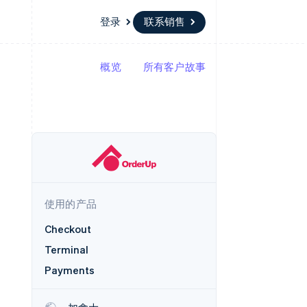
登录
联系销售
概览
所有客户故事
资源
生态系统
联系
场
更多
应用集成
合作伙伴
联系销售
Product roadmap
代码示例
Stripe App Marketplace
成为合作伙伴
了解未来规划
开发者博客
API 状态
Radar
欺诈防范
Atlas
初创企业注册
使用的产品
Climate
碳移除
Checkout
Terminal
Payments