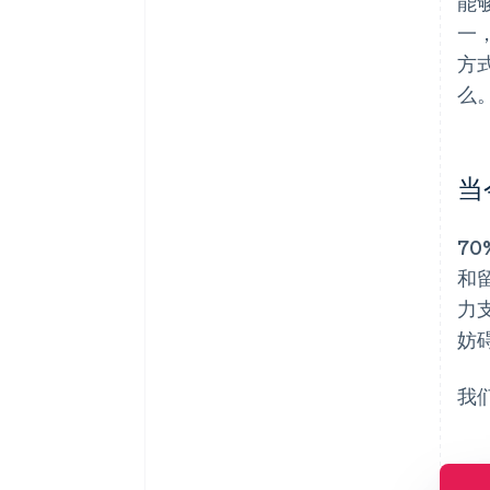
能
一
方
么
当
7
和
力
妨
我