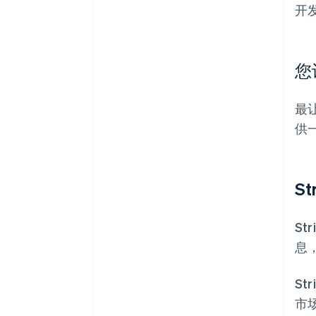
开
您
最让
供
S
St
息
S
市