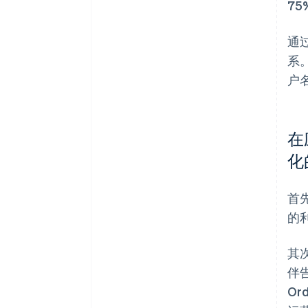
75
通
系
户
在
化
首
的
其
伴
O