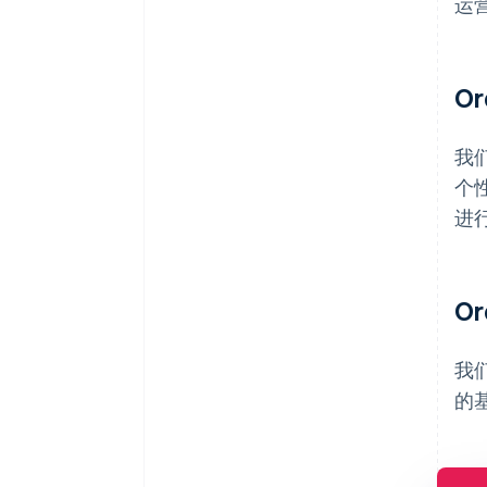
运
O
我
个
进
O
我
的