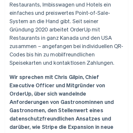
Data Pipeline
Restaurants, Imbisswagen und Hotels ein
Geldmanagement
Marktplatz auf
Zugriff auf mehr als
Datensynchronisierung
Produkt-Roadmap
Plattformen
Grundlagen der
einfaches und preiswertes Point-of-Sale-
125
Stripe Sessions
SaaS
Abonnementverwaltung
Terminal
Karriere
System an die Hand gibt. Seit seiner
Zahlungen vor Ort
Newsroom
So setzen Sie
Gründung 2020 arbeitet OrderUp mit
Authorization
Stripe Press
nutzungsbasierte
Boost
Abrechnung um
Restaurants in ganz Kanada und den USA
Nach Branche
Optimierung der
Stablecoin-gestützte
zusammen – angefangen bei individuellen QR-
Autorisierungsraten
Karten ausgeben: So
Link
KI-Unternehmen
Kontakt
geht´s
Codes bis hin zu mobilfreundlichen
Beschleunigter
Creator Economy
Bereitstellung und
Speisekarten und kontaktlosen Zahlungen.
Bezahlvorgang
Gaming
Verwaltung von
Sales-Team
Financial
Bewirtung, Reisen und
Diensten mit Agenten
kontaktieren
Connections
Freizeit
Partner werden
Wir sprechen mit Chris Gilpin, Chief
Verbundene
Versicherungen
Medien und
Finanzdaten
Executive Officer und Mitgründer von
Unterhaltung
OrderUp, über sich wandelnde
Ressourcen
Gemeinnützige
Organisationen
Anforderungen von Gastronominnen und
Fachdienstleistungen
App-Integrationen
Mehr
Gastronomen, den Stellenwert eines
Öffentlicher Sektor
Code-Beispiele
Product roadmap
Einzelhandel
Entwickler-Blog
datenschutzfreundlichen Ansatzes und
Ausblick
API-Status
darüber, wie Stripe die Expansion in neue
Radar