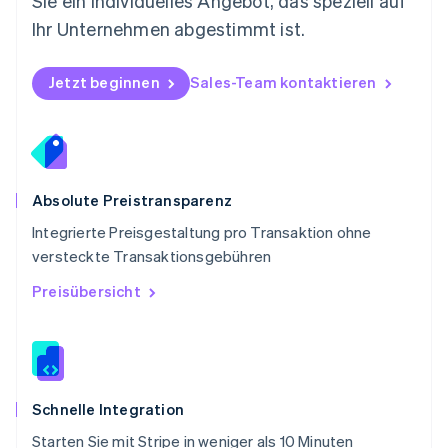
Sie ein individuelles Angebot, das speziell auf
Português
English
Ihr Unternehmen abgestimmt ist.
Rumänien
English
Schweden
Jetzt beginnen
Sales-Team kontaktieren
Svenska
English
Schweiz
Deutsch
Français
Italiano
English
Singapur
English
简体中文
Slowakei
Absolute Preistransparenz
English
Integrierte Preisgestaltung pro Transaktion ohne
Slowenien
versteckte Transaktionsgebühren
English
Italiano
Sonderverwaltungsregion Hongkong,
Preisübersicht
China
English
简体中文
Spanien
Español
English
Thailand
ไทย
English
Schnelle Integration
Tschechische Republik
Starten Sie mit Stripe in weniger als 10 Minuten
English