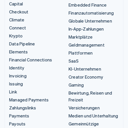
Capital
Embedded Finance
Checkout
Finanzautomatisierung
Climate
Globale Unternehmen
Connect
In-App-Zahlungen
Krypto
Marktplätze
Data Pipeline
Geldmanagement
Elements
Plattformen
Financial Connections
SaaS
Identity
KI-Unternehmen
Invoicing
Creator Economy
Issuing
Gaming
Link
Bewirtung, Reisen und
Managed Payments
Freizeit
Zahlungslinks
Versicherungen
Payments
Medien und Unterhaltung
Payouts
Gemeinnützige