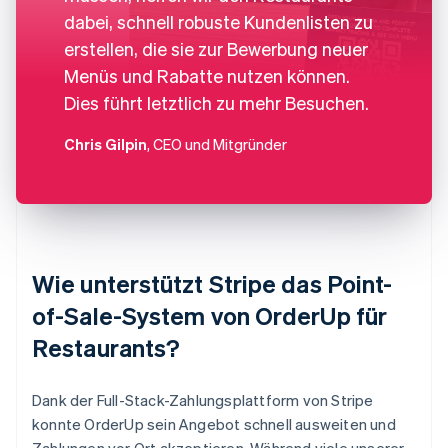
dabei, schnell robuste Kundenlisten zu
erstellen, die sie zur Bewerbung neuer
Menüs und Rabatte nutzen können.
Dies führt letztlich zu mehr Besuchen.
Chris Gilpin
, CEO und Mitgründer
Wie unterstützt Stripe das Point-
of-Sale-System von OrderUp für
Restaurants?
Dank der Full-Stack-Zahlungsplattform von Stripe
konnte OrderUp sein Angebot schnell ausweiten und
Zahlungen vor Ort akzeptieren. Während viele unserer