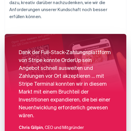
dazu, kreativ darüber nachzudenken, wie wir die
Anforderungen unserer Kundschaft noch besser
erfüllen können.
Dank der Full-Stack-Zahlungsplattform
von Stripe konnte OrderUp sein
Angebot schnell ausweiten und
Zahlungen vor Ort akzeptieren ... mit
Stripe Terminal konnten wir in diesem
Markt mit einem Bruchteil der
Investitionen expandieren, die bei einer
Neuentwicklung erforderlich gewesen
wären.
Chris Gilpin
, CEO und Mitgründer