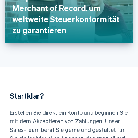
Deutsch
English
Merchant of Record, um
Litauen
weltweite Steuerkonformität
English
Luxemburg
zu garantieren
Français
Deutsch
English
Malaysia
English
简体中文
Malta
English
Mexiko
Español
English
Neuseeland
English
Niederlande
Nederlands
English
Startklar?
Norwegen
English
Österreich
Erstellen Sie direkt ein Konto und beginnen Sie
Deutsch
English
mit dem Akzeptieren von Zahlungen. Unser
Polen
Sales-Team berät Sie gerne und gestaltet für
English
Portugal