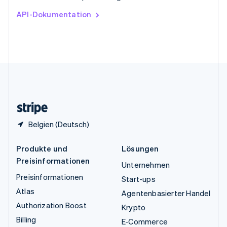
Ungarn
API-Dokumentation
English
Vereinigte Arabische Emirate
English
Vereinigte Staaten
English
Español
简体中文
Vereinigtes Königreich
English
Zypern
English
Belgien (Deutsch)
Produkte und
Lösungen
Preisinformationen
Unternehmen
Preisinformationen
Start-ups
Atlas
Agentenbasierter Handel
Authorization Boost
Krypto
Billing
E-Commerce