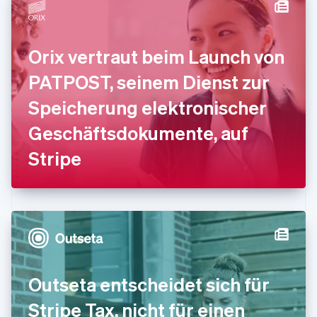
English
Svenska
Frankreich
Français
English
Orix vertraut beim Launch von
Gibraltar
English
PATPOST, seinem Dienst zur
Griechenland
English
Speicherung elektronischer
Indien
Geschäftsdokumente, auf
English
Irland
Stripe
English
Italien
Italiano
English
Japan
日本語
English
Kanada
English
Français
Kroatien
English
Italiano
Outseta entscheidet sich für
Lettland
English
Stripe Tax, nicht für einen
Liechtenstein