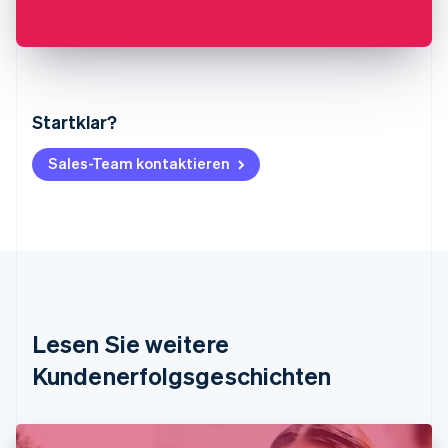
Startklar?
Australien
English
Belgien
Sales-Team kontaktieren
Nederlands
Français
Deutsch
English
Brasilien
Português
English
Bulgarien
English
Dänemark
English
Deutschland
Lesen Sie weitere
Deutsch
English
Estland
Kundenerfolgsgeschichten
English
Festlandchina
简体中文
English
Finnland