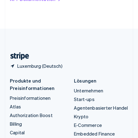
English
Vereinigte Arabische Emirate
English
Vereinigte Staaten
English
Español
简体中文
Vereinigtes Königreich
English
Zypern
English
Luxemburg (Deutsch)
Produkte und
Lösungen
Preisinformationen
Unternehmen
Preisinformationen
Start-ups
Atlas
Agentenbasierter Handel
Authorization Boost
Krypto
Billing
E-Commerce
Capital
Embedded Finance