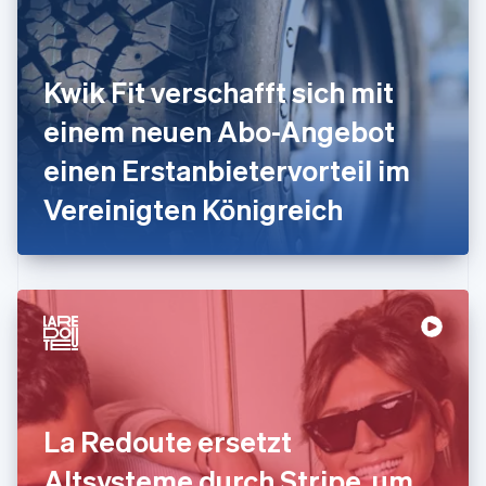
Frankreich
Français
English
Gibraltar
English
Kwik Fit verschafft sich mit
Griechenland
English
einem neuen Abo-Angebot
Indien
einen Erstanbietervorteil im
English
Irland
Vereinigten Königreich
English
Italien
Italiano
English
Japan
日本語
English
Kanada
English
Français
Kroatien
English
Italiano
Lettland
English
La Redoute ersetzt
Liechtenstein
Deutsch
English
Altsysteme durch Stripe, um