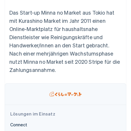
Data Pipeline
Geldmanagement
Marktplatz auf
Zugriff auf mehr als
Datensynchronisierung
Produkt-Roadmap
Plattformen
Grundlagen der
Das Start-up Minna no Market aus Tokio hat
125
Stripe Sessions
SaaS
Abonnementverwaltung
Terminal
Karriere
mit Kurashino Market im Jahr 2011 einen
Zahlungen vor Ort
Newsroom
So setzen Sie
Online-Marktplatz für haushaltsnahe
Authorization
Stripe Press
nutzungsbasierte
Boost
Abrechnung um
Dienstleister wie Reinigungskräfte und
Nach Branche
Optimierung der
Stablecoin-gestützte
Handwerker/innen an den Start gebracht.
Autorisierungsraten
Karten ausgeben: So
Link
KI-Unternehmen
Kontakt
geht´s
Nach einer mehrjährigen Wachstumsphase
Beschleunigter
Creator Economy
Bereitstellung und
nutzt Minna no Market seit 2020 Stripe für die
Bezahlvorgang
Gaming
Verwaltung von
Sales-Team
Financial
Bewirtung, Reisen und
Diensten mit Agenten
kontaktieren
Zahlungsannahme.
Connections
Freizeit
Partner werden
Verbundene
Versicherungen
Medien und
Finanzdaten
Unterhaltung
Ressourcen
Gemeinnützige
Organisationen
Fachdienstleistungen
App-Integrationen
Mehr
Öffentlicher Sektor
Code-Beispiele
Product roadmap
Lösungen im Einsatz
Einzelhandel
Entwickler-Blog
Ausblick
API-Status
Connect
Radar