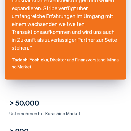
haushaltsnahe Dienstleistungen und wollen
expandieren. Stripe verfügt über
umfangreiche Erfahrungen im Umgang mit
einem wachsenden weltweiten
Transaktionsaufkommen und wird uns auch
in Zukunft als zuverlässiger Partner zur Seite
stehen.
Tadashi Yoshioka
, Direktor und Finanzvorstand, Minna
no Market
> 50.000
Unternehmen bei Kurashino Market
> 200