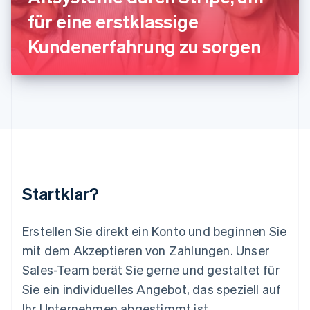
Litauen
für eine erstklassige
English
Luxemburg
Kundenerfahrung zu sorgen
Français
Deutsch
English
Malaysia
English
简体中文
Malta
English
Mexiko
Español
English
Neuseeland
English
Niederlande
Nederlands
English
Startklar?
Norwegen
English
Österreich
Erstellen Sie direkt ein Konto und beginnen Sie
Deutsch
English
mit dem Akzeptieren von Zahlungen. Unser
Polen
Sales-Team berät Sie gerne und gestaltet für
English
Portugal
Sie ein individuelles Angebot, das speziell auf
Português
English
Ihr Unternehmen abgestimmt ist.