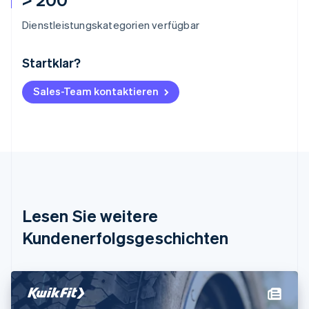
Dienstleistungskategorien verfügbar
Startklar?
Australien
English
Belgien
Sales-Team kontaktieren
Nederlands
Français
Deutsch
English
Brasilien
Português
English
Bulgarien
English
Dänemark
English
Deutschland
Lesen Sie weitere
Deutsch
English
Estland
Kundenerfolgsgeschichten
English
Festlandchina
简体中文
English
Finnland
English
Svenska