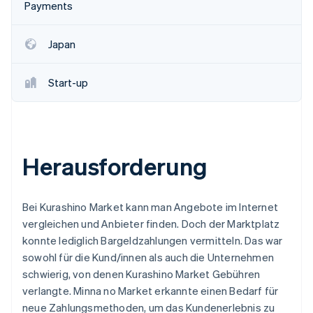
Betrugsprävention
Payments
Ecosystem
Atlas
Start-up-Gründung
Partner
Japan
Stripe App-Marktplatz
Climate
CO₂-Entnahme
Start-up
Identity
Online-Identitätsprüfung
Herausforderung
Stripe-Sessions 2026
Erfahren Sie, wie Stripe Lösungen für die Wirts
Bei Kurashino Market kann man Angebote im Internet
Jetzt ansehen
vergleichen und Anbieter finden. Doch der Marktplatz
konnte lediglich Bargeldzahlungen vermitteln. Das war
sowohl für die Kund/innen als auch die Unternehmen
schwierig, von denen Kurashino Market Gebühren
verlangte. Minna no Market erkannte einen Bedarf für
neue Zahlungsmethoden, um das Kundenerlebnis zu