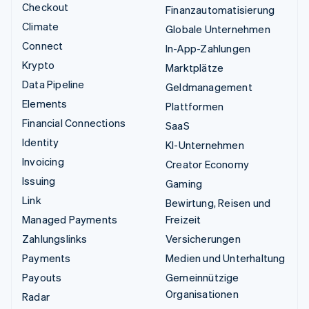
Checkout
Finanzautomatisierung
Climate
Globale Unternehmen
Connect
In-App-Zahlungen
Krypto
Marktplätze
Data Pipeline
Geldmanagement
Elements
Plattformen
Financial Connections
SaaS
Identity
KI-Unternehmen
Invoicing
Creator Economy
Issuing
Gaming
Link
Bewirtung, Reisen und
Managed Payments
Freizeit
Zahlungslinks
Versicherungen
Payments
Medien und Unterhaltung
Payouts
Gemeinnützige
Organisationen
Radar