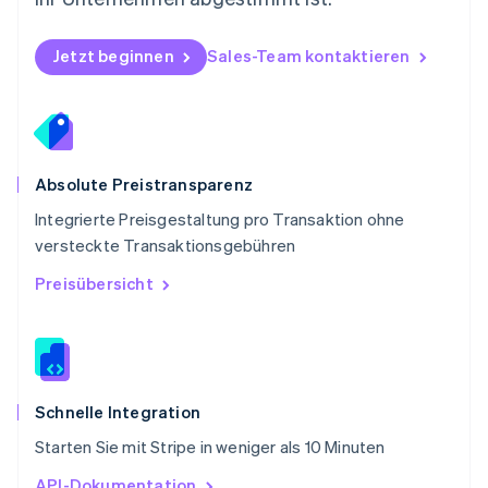
Rumänien
English
Schweden
Jetzt beginnen
Sales-Team kontaktieren
Svenska
English
Schweiz
Deutsch
Français
Italiano
English
Singapur
English
简体中文
Slowakei
Absolute Preistransparenz
English
Integrierte Preisgestaltung pro Transaktion ohne
Slowenien
versteckte Transaktionsgebühren
English
Italiano
Sonderverwaltungsregion Hongkong,
Preisübersicht
China
English
简体中文
Spanien
Español
English
Thailand
ไทย
English
Schnelle Integration
Tschechische Republik
Starten Sie mit Stripe in weniger als 10 Minuten
English
Ungarn
API-Dokumentation