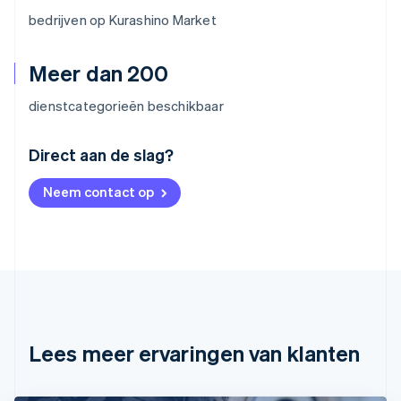
bedrijven op Kurashino Market
Meer dan 200
dienstcategorieën beschikbaar
Australië
Direct aan de slag?
English
België
Neem contact op
Nederlands
Français
Deutsch
English
Brazilië
Português
English
Bulgarije
English
Canada
English
Français
Cyprus
English
Lees meer ervaringen van klanten
Denemarken
English
Duitsland