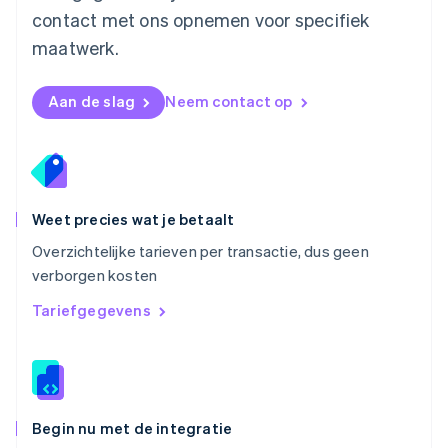
contact met ons opnemen voor specifiek
English
Oostenrijk
maatwerk.
Deutsch
English
Polen
English
Aan de slag
Neem contact op
Portugal
Português
English
Roemenië
English
Singapore
English
简体中文
Weet precies wat je betaalt
Slovenië
Overzichtelijke tarieven per transactie, dus geen
English
Italiano
verborgen kosten
Slowakije
English
Tariefgegevens
Spanje
Español
English
Thailand
ไทย
English
Tsjechië
English
Begin nu met de integratie
Vasteland van China