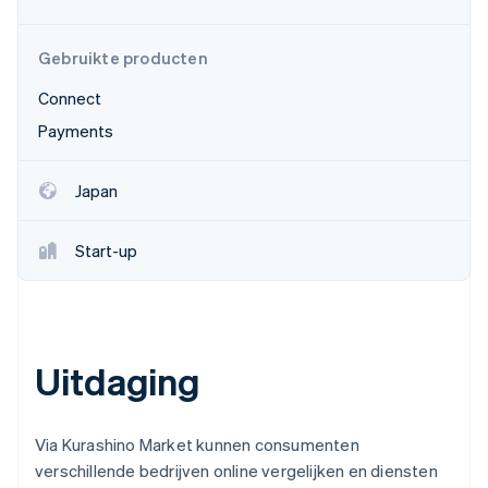
Oprichting van een start-up
Climate
Ecosysteem
Gebruikte producten
CO₂-verwijdering
Connect
Partners
Identity
Stripe App Marketplace
Online identiteitsverificatie
Payments
Japan
Start-up
Stripe Sessions 2026
Ontdek hoe Stripe de economische infrastructuu
Nu bekijken
Uitdaging
Via Kurashino Market kunnen consumenten
verschillende bedrijven online vergelijken en diensten