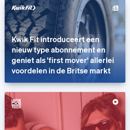
Deutsch
English
Estland
English
Finland
English
Svenska
Frankrijk
Kwik Fit introduceert een
Français
English
Gibraltar
nieuw type abonnement en
English
geniet als 'first mover' allerlei
Griekenland
English
voordelen in de Britse markt
Hongarije
English
Hongkong SAR, China
English
简体中文
Ierland
English
India
English
Italië
Italiano
English
Japan