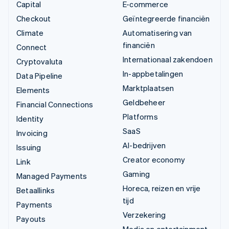
Capital
E-commerce
Checkout
Geïntegreerde financiën
Climate
Automatisering van
financiën
Connect
Internationaal zakendoen
Cryptovaluta
In-appbetalingen
Data Pipeline
Marktplaatsen
Elements
Geldbeheer
Financial Connections
Platforms
Identity
SaaS
Invoicing
AI-bedrijven
Issuing
Creator economy
Link
Gaming
Managed Payments
Horeca, reizen en vrije
Betaallinks
tijd
Payments
Verzekering
Payouts