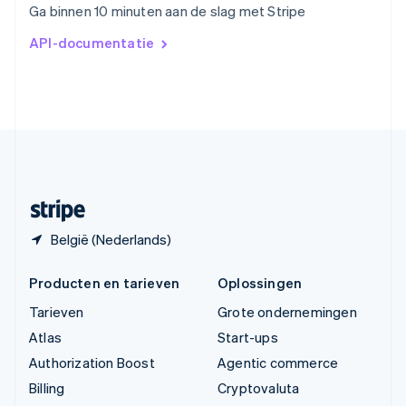
Ga binnen 10 minuten aan de slag met Stripe
简体中文
English
Verenigd Koninkrijk
API-documentatie
English
Verenigde Arabische Emiraten
English
Verenigde Staten
English
Español
简体中文
Zweden
Svenska
English
Zwitserland
Deutsch
Français
Italiano
English
België (Nederlands)
Producten en tarieven
Oplossingen
Tarieven
Grote ondernemingen
Atlas
Start-ups
Authorization Boost
Agentic commerce
Billing
Cryptovaluta