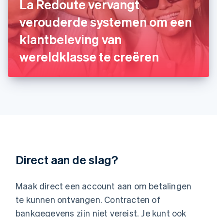
La Redoute vervangt
日本語
English
Kroatië
verouderde systemen om een
English
Italiano
klantbeleving van
Letland
English
wereldklasse te creëren
Liechtenstein
Deutsch
English
Litouwen
English
Luxemburg
Français
Deutsch
English
Maleisië
English
简体中文
Malta
English
Direct aan de slag?
Mexico
Español
English
Nederland
Maak direct een account aan om betalingen
Nederlands
English
Nieuw-Zeeland
te kunnen ontvangen. Contracten of
English
bankgegevens zijn niet vereist. Je kunt ook
Noorwegen