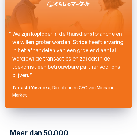
We zijn koploper in de thuisdienstbranche en
we willen groter worden. Stripe heeft ervaring
in het afhandelen van een groeiend aantal
wereldwijde transacties en zal ook in de
toekomst een betrouwbare partner voor ons
blijven.
Tadashi Yoshioka
, Directeur en CFO van Minna no
Market
Meer dan 50.000