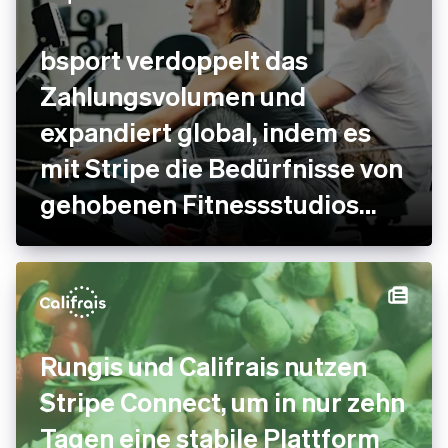
bsport verdoppelt das
Zahlungsvolumen und
expandiert global, indem es
mit Stripe die Bedürfnisse von
gehobenen Fitnessstudios
erfüllt
Rungis und Califrais nutzen
Stripe Connect, um in nur zehn
Tagen eine stabile Plattform