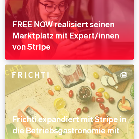
FREE NOW realisiert seinen
Marktplatz mit Expert/innen
von Stripe
Frichti expandiert mit Stripe in
die Betriebsgastronomie mit