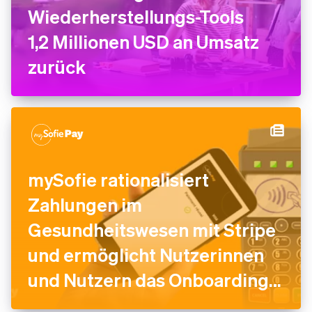
Wiederherstellungs-Tools
1,2 Millionen USD an Umsatz
zurück
mySofie rationalisiert
Zahlungen im
Gesundheitswesen mit Stripe
und ermöglicht Nutzerinnen
und Nutzern das Onboarding
in weniger als zwei Minuten