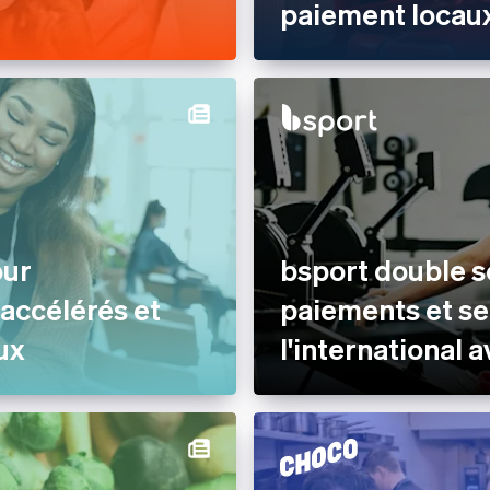
paiement locaux
our
bsport double 
 accélérés et
paiements et se
ux
l'international 