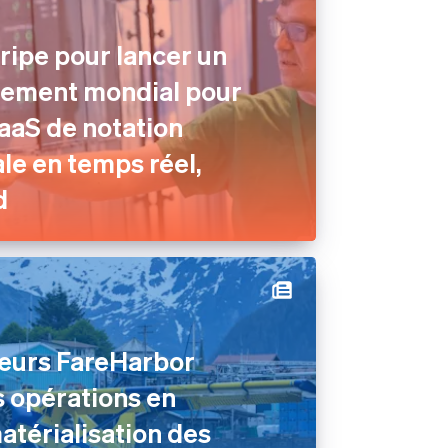
tripe pour lancer un
ement mondial pour
aaS de notation
e en temps réel,
d
teurs FareHarbor
s opérations en
atérialisation des