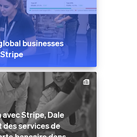
global businesses
 Stripe
 avec Stripe, Dale
t des services de
arte bancaire dans