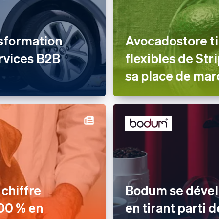
sformation
Avocadostore ti
rvices B2B
flexibles de St
sa place de mar
chiffre
Bodum se dévelo
000 % en
en tirant parti 