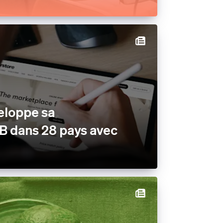
ux
rés
eloppe sa
B dans 28 pays avec
m