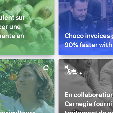
uient sur
cer une
mante en
Choco invoices 
90% faster with
En collaboration
Carnegie fourni
agriculteurs
traitement de c