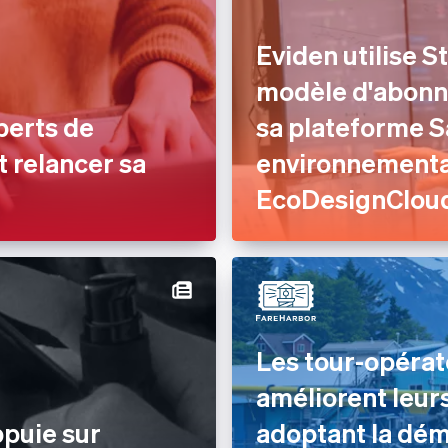
Eviden utilise S
modèle d'abonn
perts de
sa plateforme S
t relancer sa
environnemental
EcoDesignClou
Les tour-opéra
améliorent leur
ppuie sur
adoptant la dém