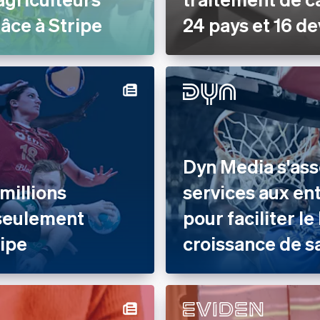
âce à Stripe
24 pays et 16 de
Dyn Media s'ass
millions
services aux en
 seulement
pour faciliter l
ripe
croissance de s