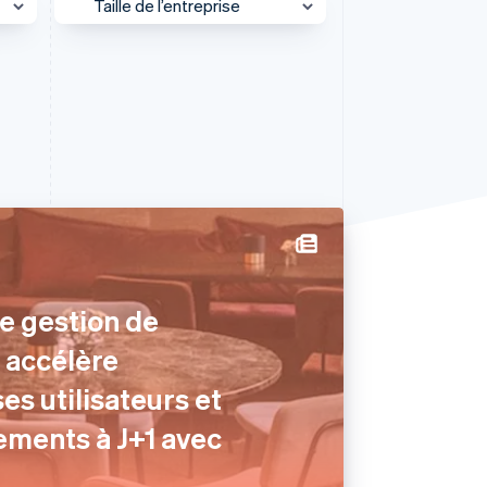
Taille de l’entreprise
Grandes entreprises
Stripe Sessions 2026
PME
Découvrez comment
Stripe construit
Plateforme
l’infrastructure
économique de l’IA.
Start-up
Regarder la vidéo
l
e gestion de
O accélère
ses utilisateurs et
ements à J+1 avec