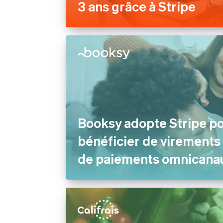
3 ans grâce à Stripe
Booksy adopte Stripe p
bénéficier de virements
de paiements omnicana