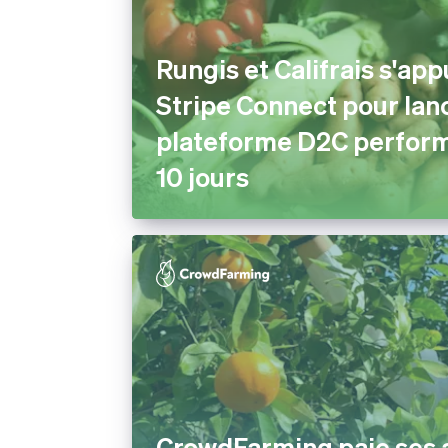
Rungis et Califrais s'app
Stripe Connect pour lan
plateforme D2C perfor
10 jours
CrowdFarming paie ses 