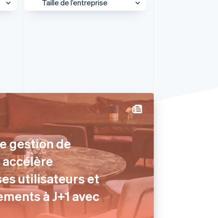
Taille de l’entreprise
Grandes entreprises
Stripe Sessions 2026
PME
Découvrez comment
Stripe construit
Plateforme
l’infrastructure
économique de l’IA.
Start-up
Regarder la vidéo
l
e gestion de
O accélère
ses utilisateurs et
ements à J+1 avec