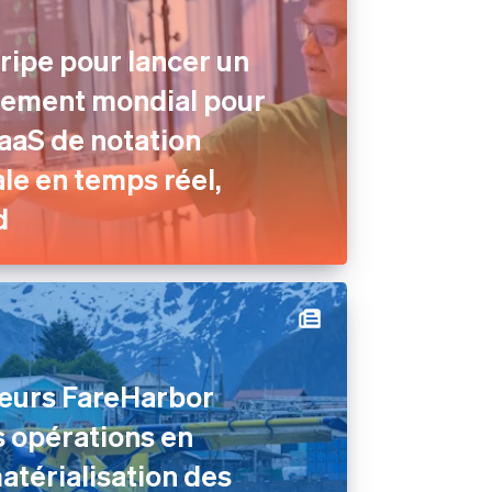
tripe pour lancer un
ement mondial pour
aaS de notation
e en temps réel,
d
teurs FareHarbor
s opérations en
atérialisation des