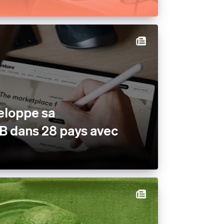
ux
rés
eloppe sa
B dans 28 pays avec
m