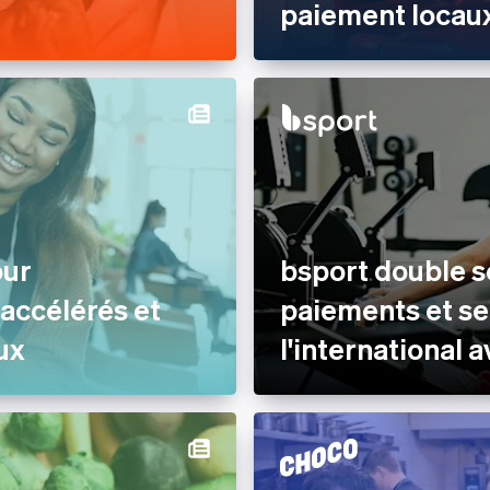
paiement locaux
our
bsport double 
 accélérés et
paiements et se
ux
l'international 