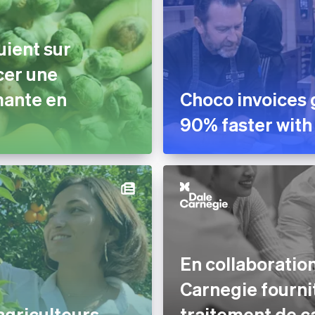
uient sur
cer une
mante en
Choco invoices 
90% faster with
En collaboration
Carnegie fourni
agriculteurs
traitement de c