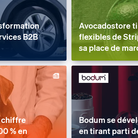
sformation
Avocadostore ti
rvices B2B
flexibles de St
sa place de mar
chiffre
Bodum se dévelo
000 % en
en tirant parti 