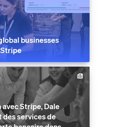
global businesses
 Stripe
 avec Stripe, Dale
t des services de
arte bancaire dans