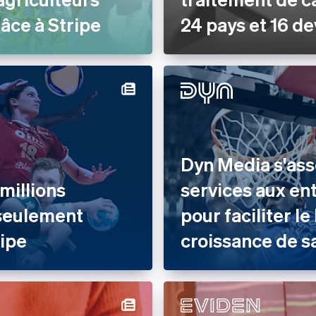
âce à Stripe
24 pays et 16 de
Dyn Media s'ass
millions
services aux en
 seulement
pour faciliter l
ripe
croissance de s