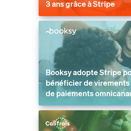
3 ans grâce à Stripe
Booksy adopte Stripe p
bénéficier de virements
de paiements omnicana