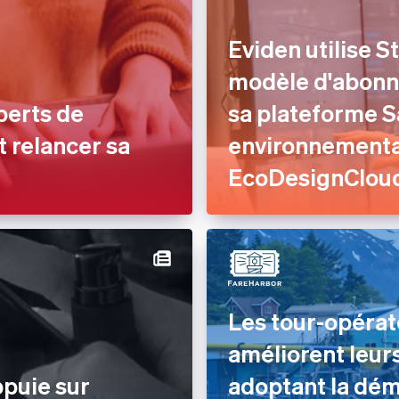
Eviden utilise S
modèle d'abonn
perts de
sa plateforme S
t relancer sa
environnemental
EcoDesignClou
Les tour-opéra
améliorent leur
ppuie sur
adoptant la dém