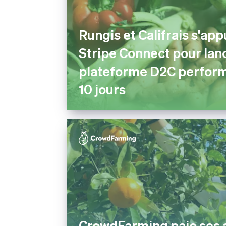
Rungis et Califrais s'app
Stripe Connect pour lan
plateforme D2C perfor
10 jours
CrowdFarming paie ses 