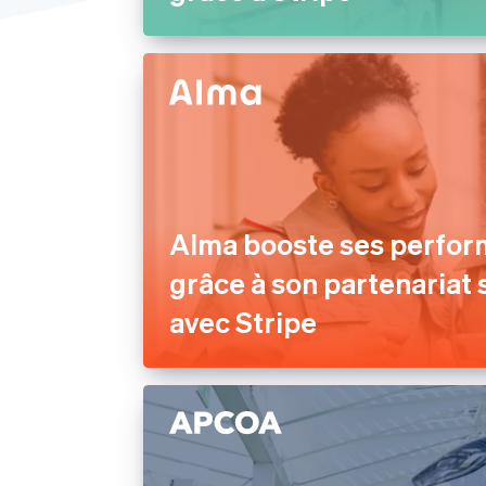
Moyen-Orient et Afrique
États-Unis
Alma booste ses perfo
grâce à son partenariat
avec Stripe