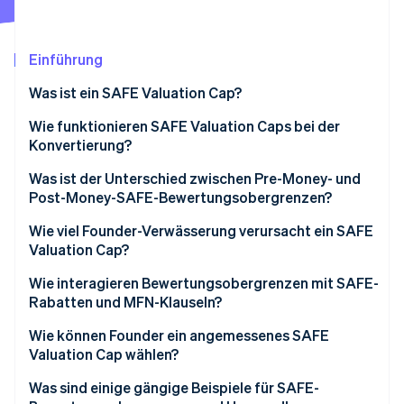
Betrugsprävention
Ecosystem
Atlas
Start-up-Gründung
Partner
Einführung
Stripe App-Marktplatz
Climate
Was ist ein SAFE Valuation Cap?
CO₂-Entnahme
Wie funktionieren SAFE Valuation Caps bei der
Konvertierung?
Was ist der Unterschied zwischen Pre-Money- und
Post-Money-SAFE-Bewertungsobergrenzen?
Stripe-Sessions 2026
Erfahren Sie, wie Stripe Lösungen für die Wirtschaft
Pre-Money-SAFEs
Wie viel Founder-Verwässerung verursacht ein SAFE
Jetzt ansehen
Valuation Cap?
Post-Money-SAFEs
Wie interagieren Bewertungsobergrenzen mit SAFE-
Rabatten und MFN-Klauseln?
Wie können Founder ein angemessenes SAFE
Valuation Cap wählen?
Was sind einige gängige Beispiele für SAFE-