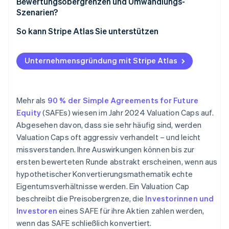
Bewertungsobergrenzen und Umwandlungs-
Szenarien?
So kann Stripe Atlas Sie unterstützen
Beantragung bei Atlas
Unternehmensgründung mit Stripe Atlas
Fundraising mit SAFEs
Akzeptieren von Zahlungen und Bankgeschäften vor
Erhalt der EIN
Mehr als
90 % der Simple Agreements for Future
Equity
(SAFEs) wiesen im Jahr 2024 Valuation Caps auf.
Bargeldloser Erwerb von Gründeranteilen
Abgesehen davon, dass sie sehr häufig sind, werden
Automatische Einreichung des 83(b)-
Valuation Caps oft aggressiv verhandelt – und leicht
Steuerformulars
missverstanden. Ihre Auswirkungen können bis zur
ersten bewerteten Runde abstrakt erscheinen, wenn aus
Hochwertige rechtliche Unternehmensdokumente
hypothetischer Konvertierungsmathematik echte
50.000 USD in Partner-Guthaben und -Rabatten
Eigentumsverhältnisse werden. Ein Valuation Cap
beschreibt die Preisobergrenze, die
Investorinnen und
Investoren
eines SAFE für ihre Aktien zahlen werden,
wenn das SAFE schließlich konvertiert.