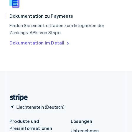
Spanien
Español
English
Dokumentation zu Payments
Thailand
ไทย
English
Finden Sie einen Leitfaden zum Integrieren der
Tschechische Republik
Zahlungs-APIs von Stripe.
English
Ungarn
Dokumentation im Detail
English
Vereinigte Arabische Emirate
English
Vereinigte Staaten
English
Español
简体中文
Vereinigtes Königreich
English
Zypern
English
Liechtenstein (Deutsch)
Produkte und
Lösungen
Preisinformationen
Unternehmen