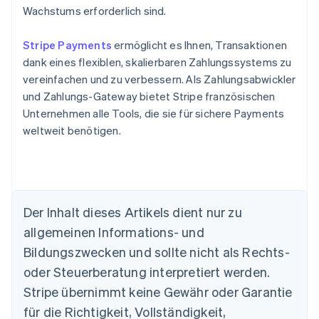
Wachstums erforderlich sind.
Stripe Payments
ermöglicht es Ihnen, Transaktionen
dank eines flexiblen, skalierbaren Zahlungssystems zu
vereinfachen und zu verbessern. Als Zahlungsabwickler
und Zahlungs-Gateway bietet Stripe französischen
Unternehmen alle Tools, die sie für sichere Payments
weltweit benötigen.
Australien
English
Belgien
Der Inhalt dieses Artikels dient nur zu
Nederlands
Français
Deutsch
English
Brasilien
allgemeinen Informations- und
Português
English
Bildungszwecken und sollte nicht als Rechts-
Bulgarien
oder Steuerberatung interpretiert werden.
English
Dänemark
Stripe übernimmt keine Gewähr oder Garantie
English
für die Richtigkeit, Vollständigkeit,
Deutschland