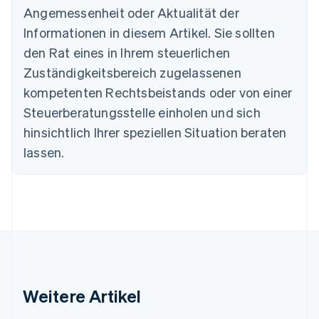
Deutsch
English
Angemessenheit oder Aktualität der
Estland
Informationen in diesem Artikel. Sie sollten
English
Festlandchina
den Rat eines in Ihrem steuerlichen
简体中文
English
Zuständigkeitsbereich zugelassenen
Finnland
kompetenten Rechtsbeistands oder von einer
English
Svenska
Frankreich
Steuerberatungsstelle einholen und sich
Français
English
hinsichtlich Ihrer speziellen Situation beraten
Gibraltar
lassen.
English
Griechenland
English
Indien
English
Irland
English
Italien
Italiano
English
Japan
Weitere Artikel
日本語
English
Kanada