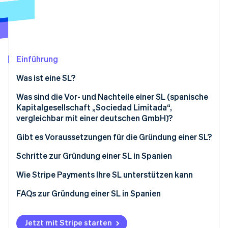
Betrugsprävention
Ecosystem
Atlas
Start-up-Gründung
Partner
Stripe App-Marktplatz
Climate
CO₂-Entnahme
Einführung
Was ist eine SL?
Was sind die Vor- und Nachteile einer SL (spanische
Kapitalgesellschaft „Sociedad Limitada“,
Stripe-Sessions 2026
vergleichbar mit einer deutschen GmbH)?
Erfahren Sie, wie Stripe Lösungen für die Wirtschaft
Jetzt ansehen
Vorteile von SLs
Gibt es Voraussetzungen für die Gründung einer SL?
Nachteile von SLs
Schritte zur Gründung einer SL in Spanien
Wie Stripe Payments Ihre SL unterstützen kann
FAQs zur Gründung einer SL in Spanien
Müssen Sie als Selbstständiger registriert sein, um
eine SL in Spanien zu gründen?
Jetzt mit Stripe starten