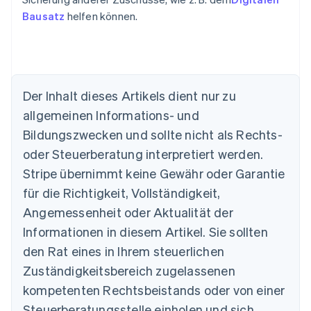
Bausatz
helfen können.
Australien
Der Inhalt dieses Artikels dient nur zu
English
allgemeinen Informations- und
Belgien
Nederlands
Français
Deutsch
English
Bildungszwecken und sollte nicht als Rechts-
Brasilien
oder Steuerberatung interpretiert werden.
Português
English
Bulgarien
Stripe übernimmt keine Gewähr oder Garantie
English
für die Richtigkeit, Vollständigkeit,
Dänemark
Angemessenheit oder Aktualität der
English
Deutschland
Informationen in diesem Artikel. Sie sollten
Deutsch
English
den Rat eines in Ihrem steuerlichen
Estland
Zuständigkeitsbereich zugelassenen
English
Festlandchina
kompetenten Rechtsbeistands oder von einer
简体中文
English
Steuerberatungsstelle einholen und sich
Finnland