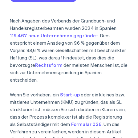
Ist es besser, sich als Selbstständiger zu registrieren
oder eine SL zu gründen?
Nach Angaben des Verbands der Grundbuch- und
Wie lange dauert es, eine SL zu bilden?
Handelsregisterbeamten wurden 2024 in Spanien
119.467 neue Unternehmen gegründet
. Dies
Wie viel kostet es, eine SL zu gründen?
entspricht einem Anstieg von 9,6 % gegenüber dem
Gibt es Unterstützung für die Gründung einer SL in
Vorjahr. 98,6 % waren Gesellschaften mit beschränkter
Spanien?
Haftung (SL), was darauf hindeutet, dass dies die
bevorzugte
Rechtsform
der meisten Menschen ist, die
sich zur Unternehmensgründung in Spanien
entscheiden.
Wenn Sie vorhaben, ein
Start-up
oder ein kleines bzw.
mittleres Unternehmen (KMU) zu gründen, das als SL
strukturiert ist, müssen Sie sich darüber im Klaren sein,
dass der Prozess komplexer ist als die Registrierung
als Selbstständiger mit dem
Formular 036
. Um das
Verfahren zu vereinfachen, werden in diesem Artikel