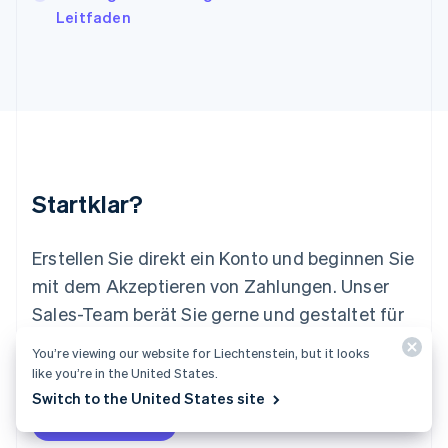
Leitfaden
Deutsch
English
Litauen
English
Luxemburg
Français
Deutsch
English
Malaysia
English
简体中文
Malta
English
Startklar?
Mexiko
Español
English
Neuseeland
Erstellen Sie direkt ein Konto und beginnen Sie
English
mit dem Akzeptieren von Zahlungen. Unser
Niederlande
Nederlands
English
Sales-Team berät Sie gerne und gestaltet für
Norwegen
Sie ein individuelles Angebot, das ganz auf Ihr
English
You’re viewing our website for Liechtenstein, but it looks
Österreich
Unternehmen abgestimmt ist.
like you’re in the United States.
Deutsch
English
Switch to the United States site
Polen
Jetzt starten
Sales-Team kontaktieren
English
Portugal