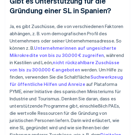
Gibt es Unterstützung für die
Gründung einer SL in Spanien?
Ja, es gibt Zuschüsse, die von verschiedenen Faktoren
abhängen, z. B. vom demografischen Profil des
Unternehmers oder seiner Unternehmensadresse. So
können z. B.
Unternehmerinnen auf ungesicherte
Mikrokredite von bis zu 30.000 € zugreifen
, während
in Kastilien und León,
nicht rückzahlbare Zuschüsse
von bis zu 300.000 € angeboten
werden. Um Hilfe zu
finden, verwenden Sie die Schaltfläche
Suchwerkzeug
für öffentliche Hilfen und Anreize
auf Plataforma
PYME, einer Initiative des spanischen Ministeriums für
Industrie und Tourismus. Denken Sie daran, dass es
unterstützende Programme gibt, einschließlich PAEs,
die wertvolle Ressourcen für die Gründung von
juristischen Personen liefern. Darin wird erläutert, wie
eine SL gegründet wird und wie sie Ihnen bei der
Sicherung anderer Zuschüsse, wie z. B. dem
Digitalen