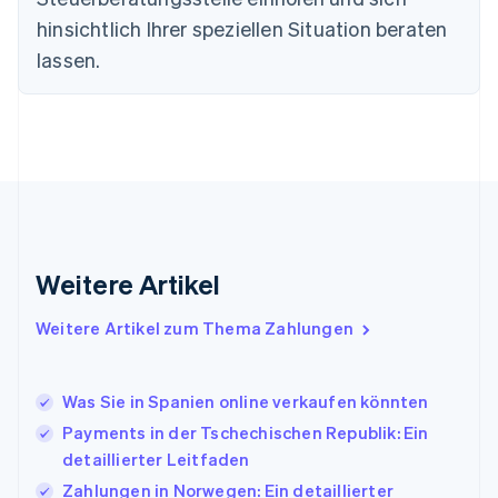
English
Svenska
hinsichtlich Ihrer speziellen Situation beraten
Frankreich
lassen.
Français
English
Gibraltar
English
Griechenland
English
Indien
English
Irland
English
Italien
Weitere Artikel
Italiano
English
Japan
Weitere Artikel zum Thema Zahlungen
日本語
English
Kanada
English
Français
Was Sie in Spanien online verkaufen könnten
Kroatien
English
Italiano
Payments in der Tschechischen Republik: Ein
Lettland
detaillierter Leitfaden
English
Zahlungen in Norwegen: Ein detaillierter
Liechtenstein