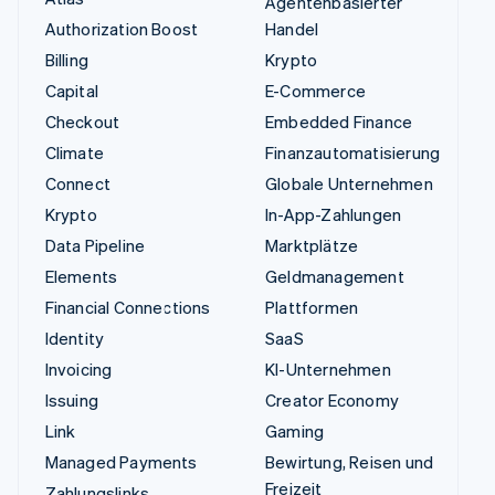
Agentenbasierter
Authorization Boost
Handel
Billing
Krypto
Capital
E-Commerce
Checkout
Embedded Finance
Climate
Finanzautomatisierung
Connect
Globale Unternehmen
Krypto
In-App-Zahlungen
Data Pipeline
Marktplätze
Elements
Geldmanagement
Financial Connections
Plattformen
Identity
SaaS
Invoicing
KI-Unternehmen
Issuing
Creator Economy
Link
Gaming
Managed Payments
Bewirtung, Reisen und
Freizeit
Zahlungslinks