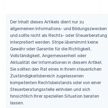
Der Inhalt dieses Artikels dient nur zu
allgemeinen Informations- und Bildungszwecken
und sollte nicht als Rechts- oder Steuerberatung
interpretiert werden. Stripe übernimmt keine
Australien
Gewähr oder Garantie für die Richtigkeit,
English
Vollständigkeit, Angemessenheit oder
Belgien
Nederlands
Français
Deutsch
English
Aktualität der Informationen in diesem Artikel.
Brasilien
Sie sollten den Rat eines in Ihrem steuerlichen
Português
English
Bulgarien
Zuständigkeitsbereich zugelassenen
English
kompetenten Rechtsbeistands oder von einer
Dänemark
Steuerberatungsstelle einholen und sich
English
Deutschland
hinsichtlich Ihrer speziellen Situation beraten
Deutsch
English
lassen.
Estland