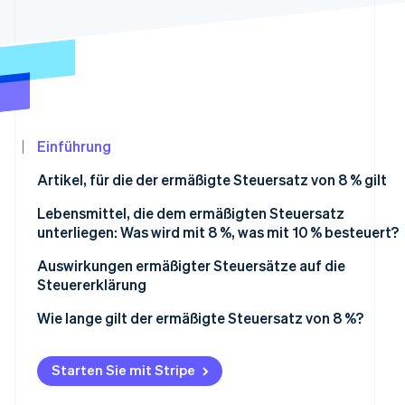
Betrugsprävention
Ecosystem
Atlas
Start-up-Gründung
Partner
Stripe App-Marktplatz
Climate
CO₂-Entnahme
Einführung
Artikel, für die der ermäßigte Steuersatz von 8 % gilt
Stripe-Sessions 2026
Gebrauchsgüter unterliegen nicht dem ermäßigten
Lebensmittel, die dem ermäßigten Steuersatz
Erfahren Sie, wie Stripe Lösungen für die Wirtschaf
Steuersatz
unterliegen: Was wird mit 8 %, was mit 10 % besteuert?
Jetzt ansehen
Detaillierte Kategorisierung der Artikel, die dem
Artikel, die dem ermäßigten Steuersatz von 8 %
Auswirkungen ermäßigter Steuersätze auf die
ermäßigten Steuersatz unterliegen oder davon
unterliegen
Steuererklärung
ausgenommen sind
Artikel, die nicht dem ermäßigten Steuersatz
Wie lange gilt der ermäßigte Steuersatz von 8 %?
Was sind integrierte Waren?
unterliegen, sondern der Verbrauchssteuer von 10 %
Definition und Beispiele für Gastronomie, die nicht
Starten Sie mit Stripe
dem ermäßigten Steuersatz unterliegt