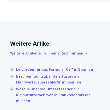
English
Festlandchina
简体中文
English
Finnland
English
Svenska
Frankreich
Français
English
Gibraltar
English
Weitere Artikel
Griechenland
English
Weitere Artikel zum Thema Rechnungen
Indien
English
Irland
Leitfaden für das Formular 037 in Spanien
English
Bescheinigung über den Status als
Italien
Italiano
English
Mehrwertsteuerzahler/in in Spanien
Japan
Was Sie über die Umsatzsteuer für
日本語
English
Kleinstunternehmen in Frankreich wissen
Kanada
müssen
English
Français
Kroatien