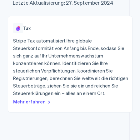
Data Pipeline
Letzte Aktualisierung: 27. September 2024
Marktplatz auf
Geldmanagement
Zugriff auf mehr als
Datensynchronisierung
Produkt-Roadmap
Grundlagen der
Plattformen
125
Stripe Sessions
Abonnementverwaltung
SaaS
Terminal
Karriere
Zahlungen vor Ort
Newsroom
So setzen Sie
Tax
Authorization
Stripe Press
nutzungsbasierte
Boost
Abrechnung um
Stripe Tax automatisiert Ihre globale
Nach Branche
Optimierung der
Stablecoin-gestützte
Autorisierungsraten
Steuerkonformität von Anfang bis Ende, sodass Sie
Karten ausgeben: So
Link
KI-Unternehmen
Kontakt
geht´s
sich ganz auf Ihr Unternehmenswachstum
Beschleunigter
Creator Economy
Bereitstellung und
konzentrieren können. Identifizieren Sie Ihre
Bezahlvorgang
Gaming
Verwaltung von
Sales-Team
steuerlichen Verpflichtungen, koordinieren Sie
Financial
Bewirtung, Reisen und
Diensten mit Agenten
kontaktieren
Connections
Freizeit
Registrierungen, berechnen Sie weltweit die richtigen
Partner werden
Verbundene
Versicherungen
Steuerbeträge, ziehen Sie sie ein und reichen Sie
Medien und
Finanzdaten
Steuererklärungen ein – alles an einem Ort.
Unterhaltung
Ressourcen
Gemeinnützige
Mehr erfahren
Organisationen
App-Integrationen
Fachdienstleistungen
Mehr
Code-Beispiele
Öffentlicher Sektor
Product roadmap
Entwickler-Blog
Einzelhandel
Ausblick
API-Status
Radar