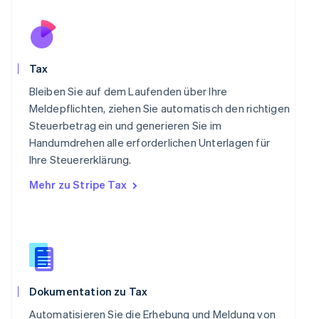
Deutsch
English
Polen
English
Portugal
Português
English
Tax
Rumänien
English
Bleiben Sie auf dem Laufenden über Ihre
Schweden
Meldepflichten, ziehen Sie automatisch den richtigen
Svenska
English
Steuerbetrag ein und generieren Sie im
Schweiz
Handumdrehen alle erforderlichen Unterlagen für
Deutsch
Français
Italiano
English
Singapur
Ihre Steuererklärung.
English
简体中文
Mehr zu Stripe Tax
Slowakei
English
Slowenien
English
Italiano
Sonderverwaltungsregion Hongkong,
China
English
简体中文
Dokumentation zu Tax
Spanien
Español
English
Automatisieren Sie die Erhebung und Meldung von