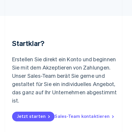
English
Italiano
Lettland
English
Liechtenstein
Deutsch
English
Litauen
English
Startklar?
Luxemburg
Français
Deutsch
English
Malaysia
Erstellen Sie direkt ein Konto und beginnen
English
简体中文
Malta
Sie mit dem Akzeptieren von Zahlungen.
English
Unser Sales-Team berät Sie gerne und
Mexiko
gestaltet für Sie ein individuelles Angebot,
Español
English
Neuseeland
das ganz auf Ihr Unternehmen abgestimmt
English
ist.
Niederlande
Nederlands
English
Norwegen
Jetzt starten
Sales-Team kontaktieren
English
Österreich