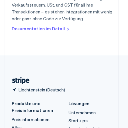
Thailand
Verkaufssteuern, USt. und GST für all Ihre
ไทย
English
Transaktionen – es stehen Integrationen mit wenig
Tschechische Republik
oder ganz ohne Code zur Verfügung.
English
Ungarn
Dokumentation im Detail
English
Vereinigte Arabische Emirate
English
Vereinigte Staaten
English
Español
简体中文
Vereinigtes Königreich
English
Zypern
English
Liechtenstein (Deutsch)
Produkte und
Lösungen
Preisinformationen
Unternehmen
Preisinformationen
Start-ups
Atlas