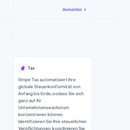
Anmelden
Ressourcen
Ecosystem
Kontakt
nd Marktplätze
Mehr
App-Integrationen
Partner
Sales-Team kontaktieren
Product roadmap
Code-Beispiele
Stripe App-Marktplatz
Partner werden
Ausblick
 Plattformen
Entwickler-Blog
eit
API-Status
Radar
Betrugsprävention
Tax
Atlas
onen
Start-up-Gründung
Stripe Tax automatisiert Ihre
globale Steuerkonformität von
Climate
CO₂-Entnahme
Anfang bis Ende, sodass Sie sich
ganz auf Ihr
Unternehmenswachstum
konzentrieren können.
Identifizieren Sie Ihre steuerlichen
Verpflichtungen, koordinieren Sie