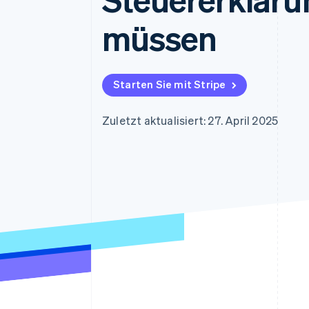
Optimierung der
Datensynchronisier
Autorisierungsraten
müssen
Link
Beschleunigter Bezahlvorgang
Financial Connections
Verbundene Finanzdaten
Starten Sie mit Stripe
Zuletzt aktualisiert: 27. April 2025