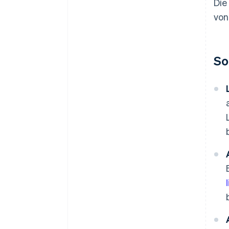
Die
von
So