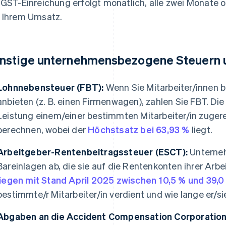
 GST-Einreichung erfolgt monatlich, alle zwei Monate 
 Ihrem Umsatz.
nstige unternehmensbezogene Steuern
Lohnnebensteuer (FBT):
Wenn Sie Mitarbeiter/innen 
anbieten (z. B. einen Firmenwagen), zahlen Sie FBT. Die
Leistung einem/einer bestimmten Mitarbeiter/in zugere
berechnen, wobei der
Höchstsatz bei 63,93 %
liegt.
Arbeitgeber-Rentenbeitragssteuer (ESCT):
Unterne
Bareinlagen ab, die sie auf die Rentenkonten ihrer Arb
liegen mit Stand April 2025 zwischen 10,5 % und 39,0
bestimmte/r Mitarbeiter/in verdient und wie lange er/s
Abgaben an die Accident Compensation Corporation