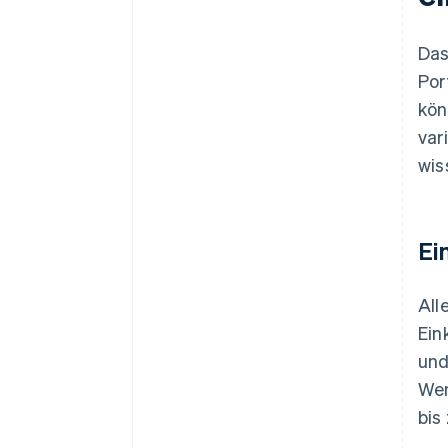
Das
Por
kön
var
wis
Ei
All
Ein
und
Wen
bis