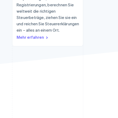
Registrierungen, berechnen Sie
Stripe-Sessions 2026
Erfahren Sie, wie Stripe
weltweit die richtigen
Lösungen für die
Steuerbeträge, ziehen Sie sie ein
Wirtschaftsinfrastruktur
und reichen Sie Steuererklärungen
für KI aufbaut.
Jetzt ansehen
ein – alles an einem Ort.
Mehr erfahren