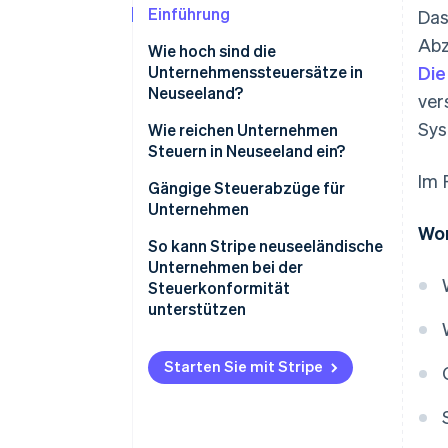
Einführung
Das
Abz
Wie hoch sind die
Unternehmenssteuersätze in
Die
Neuseeland?
ver
Sys
Körperschaftsteuer
Wie reichen Unternehmen
Steuern in Neuseeland ein?
GST
Im 
Einkommensteuererklärungen
Gängige Steuerabzüge für
Sonstige
Unternehmen
unternehmensbezogene
Vorläufige Steuerzahlungen
Wor
Steuern und Abgaben
Betriebskosten
So kann Stripe neuseeländische
GST-Erklärungen und -
Unternehmen bei der
Quellensteuern
Zahlungen
Abschreibungen auf
Steuerkonformität
Anlagevermögen
unterstützen
Pay as you earn (PAYE) und
Arbeitgebereinreichungen
Steueranreize für Forschung
Steuererhebung
und Entwicklung (F&E)
Starten Sie mit Stripe
GST-Registrierung
Verlustvorträge
GST-Einreichung
Wohltätige Spenden