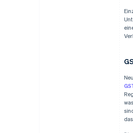
Ein
Unt
ein
Ver
G
Neu
GS
Reg
was
sin
das