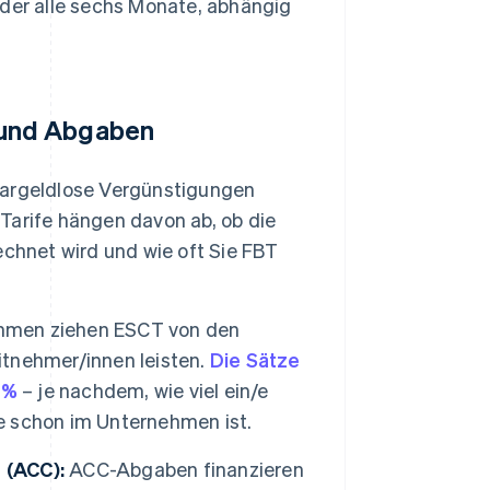
oder alle sechs Monate, abhängig
 und Abgaben
bargeldlose Vergünstigungen
 Tarife hängen davon ab, ob die
chnet wird und wie oft Sie FBT
hmen ziehen ESCT von den
eitnehmer/innen leisten.
Die Sätze
 %
– je nachdem, wie viel ein/e
ie schon im Unternehmen ist.
 (ACC):
ACC-Abgaben finanzieren