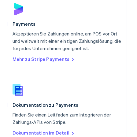
English
Schweden
Svenska
English
Schweiz
Payments
Deutsch
Français
Italiano
English
Singapur
Akzeptieren Sie Zahlungen online, am POS vor Ort
English
简体中文
und weltweit mit einer einzigen Zahlungslösung, die
Slowakei
für jedes Unternehmen geeignet ist.
English
Mehr zu Stripe Payments
Slowenien
English
Italiano
Sonderverwaltungsregion Hongkong,
China
English
简体中文
Spanien
Español
English
Thailand
Dokumentation zu Payments
ไทย
English
Finden Sie einen Leitfaden zum Integrieren der
Tschechische Republik
Zahlungs-APIs von Stripe.
English
Ungarn
Dokumentation im Detail
English