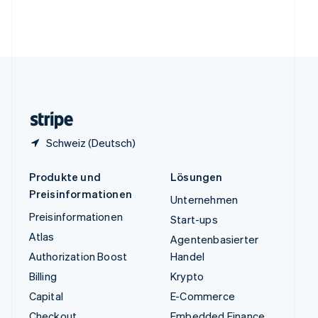
Vereinigte Arabische Emirate
English
Vereinigte Staaten
English
Español
简体中文
Vereinigtes Königreich
English
Zypern
English
Schweiz (Deutsch)
Produkte und
Lösungen
Preisinformationen
Unternehmen
Preisinformationen
Start-ups
Atlas
Agentenbasierter
Authorization Boost
Handel
Billing
Krypto
Capital
E-Commerce
Checkout
Embedded Finance