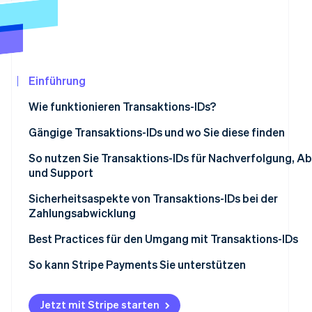
Betrugsprävention
Ecosystem
Atlas
Start-up-Gründung
Partner
Stripe App-Marktplatz
Climate
CO₂-Entnahme
Einführung
Identity
Wie funktionieren Transaktions-IDs?
Online-Identitätsprüfung
Gängige Transaktions-IDs und wo Sie diese finden
So nutzen Sie Transaktions-IDs für Nachverfolgung, Ab
und Support
Stripe-Sessions 2026
Nachverfolgung
Sicherheitsaspekte von Transaktions-IDs bei der
Erfahren Sie, wie Stripe Lösungen für die Wirtschaf
Zahlungsabwicklung
Jetzt ansehen
Abgleich
Sicherheitsrisiken
Best Practices für den Umgang mit Transaktions-IDs
Kundensupport
Maßnahmen zur Risikominderung
Alle Transaktions-IDs in einem System nachverfolgen
So kann Stripe Payments Sie unterstützen
Formate der Transaktions-IDs standardisieren
Jetzt mit Stripe starten