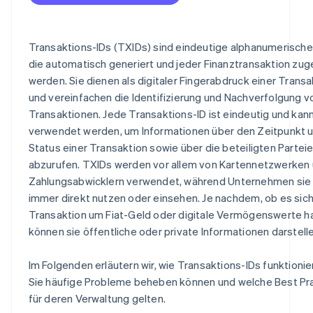
Transaktions-IDs vor Manipulation und unberechtigtem
schützen
Regelmäßige Audits durchführen, um Compliance-
Transaktions-IDs (TXIDs) sind eindeutige alphanumerisch
Anforderungen zu erfüllen
die automatisch generiert und jeder Finanztransaktion zu
werden. Sie dienen als digitaler Fingerabdruck einer Transa
Auf Skalierbarkeit und Leistungsoptimierung ausrichte
und vereinfachen die Identifizierung und Nachverfolgung v
Transaktionen. Jede Transaktions-ID ist eindeutig und kan
verwendet werden, um Informationen über den Zeitpunkt 
Status einer Transaktion sowie über die beteiligten Partei
abzurufen. TXIDs werden vor allem von Kartennetzwerken
Zahlungsabwicklern verwendet, während Unternehmen sie 
immer direkt nutzen oder einsehen. Je nachdem, ob es sich
Transaktion um Fiat-Geld oder digitale Vermögenswerte ha
können sie öffentliche oder private Informationen darstelle
Im Folgenden erläutern wir, wie Transaktions-IDs funktionie
Sie häufige Probleme beheben können und welche Best Pr
für deren Verwaltung gelten.