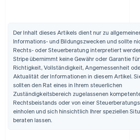
Australien
English
Der Inhalt dieses Artikels dient nur zu allgemeine
Belgien
Informations- und Bildungszwecken und sollte nic
Nederlands
Français
Deutsch
English
Brasilien
Rechts- oder Steuerberatung interpretiert werde
Português
English
Stripe übernimmt keine Gewähr oder Garantie für
Bulgarien
Richtigkeit, Vollständigkeit, Angemessenheit ode
English
Dänemark
Aktualität der Informationen in diesem Artikel. Si
English
sollten den Rat eines in Ihrem steuerlichen
Deutschland
Zuständigkeitsbereich zugelassenen kompetent
Deutsch
English
Estland
Rechtsbeistands oder von einer Steuerberatungs
English
einholen und sich hinsichtlich Ihrer speziellen Sit
Festlandchina
简体中文
English
beraten lassen.
Finnland
English
Svenska
Frankreich