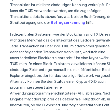
Transaktion ist mit ihrer eindeutigen Kennung verknüpft. B
kann die TXID verwendet werden, um die zugehörigen
Transaktionsdetails abzurufen, was bei der Buchführung, d
Streitbeilegung und der
Betrugserkennung
hilft.
In dezentralen Systemen wie der Blockchain sind TXIDs ein
wichtiges Merkmal, das die Integrität des Ledgers gewährle
Jede Transaktion ist über ihre TXID mit der vorhergehend
der nachfolgenden Transaktion verknüpft, wodurch eine
unveränderliche Blockkette entsteht. Um eine Kryptowähr
TXID mithilfe eines Block-Explorers zu validieren, können Si
eindeutige Zeichenfolge manuell in einen öffentlichen Bloc
Explorer eingeben, der für das jeweilige Netzwerk vorgeseh
Alternativ können Sie den Status einer Krypto-TXID auch
programmgesteuert über eine
Anwendungsprogrammierschnittstelle (API) abfragen. Nac
Eingabe fragt der Explorer das dezentrale Hauptbuch ab, 
überprüfen, ob die ID existiert, und zeigt Metadaten in Echt