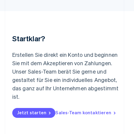
English
Luxemburg
Français
Deutsch
English
Malaysia
English
简体中文
Malta
Startklar?
English
Mexiko
Español
English
Erstellen Sie direkt ein Konto und beginnen
Neuseeland
Sie mit dem Akzeptieren von Zahlungen.
English
Niederlande
Unser Sales-Team berät Sie gerne und
Nederlands
English
gestaltet für Sie ein individuelles Angebot,
Norwegen
das ganz auf Ihr Unternehmen abgestimmt
English
Österreich
ist.
Deutsch
English
Polen
Jetzt starten
Sales-Team kontaktieren
English
Portugal
Português
English
Rumänien