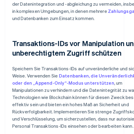
der Datenintegration und -abgleichung zu vermeiden, ins
in komplexen Umgebungen, in denen mehrere
Zahlungsg
und Datenbanken zum Einsatz kommen.
Transaktions-IDs vor Manipulation u
unberechtigtem Zugriff schützen
Speichern Sie Transaktions-IDs auf unveränderliche und si
Weise. Verwenden Sie
Datenbanken, die Unveränderlich
oder den „Append-Only“-Modus unterstützen
, um
Manipulationen zu verhindern und die Datenintegrität zu wa
Technologien wie Blockchain können für diesen Zweck be
effektiv sein und bieten ein hohes Maß an Sicherheit und
Rückverfolgbarkeit. Implementieren Sie strenge Zugriffsko
und Verschlüsselung, um sicherzustellen, dass nur autorisi
Personal Transaktions-IDs einsehen oder bearbeiten kann.