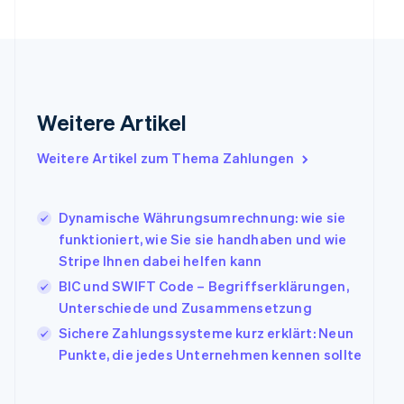
Français
English
Gibraltar
English
Griechenland
English
Indien
Weitere Artikel
English
Irland
Weitere Artikel zum Thema Zahlungen
English
Italien
Italiano
English
Japan
Dynamische Währungsumrechnung: wie sie
日本語
English
funktioniert, wie Sie sie handhaben und wie
Kanada
Stripe Ihnen dabei helfen kann
English
Français
BIC und SWIFT Code – Begriffserklärungen,
Kroatien
English
Italiano
Unterschiede und Zusammensetzung
Lettland
Sichere Zahlungssysteme kurz erklärt: Neun
English
Punkte, die jedes Unternehmen kennen sollte
Liechtenstein
Deutsch
English
Litauen