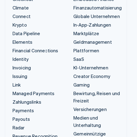
Climate
Finanzautomatisierung
Connect
Globale Unternehmen
Krypto
In-App-Zahlungen
Data Pipeline
Marktplätze
Elements
Geldmanagement
Financial Connections
Plattformen
Identity
SaaS
Invoicing
KI-Unternehmen
Issuing
Creator Economy
Link
Gaming
Managed Payments
Bewirtung, Reisen und
Freizeit
Zahlungslinks
Versicherungen
Payments
Medien und
Payouts
Unterhaltung
Radar
Gemeinnützige
Revenue Recognition