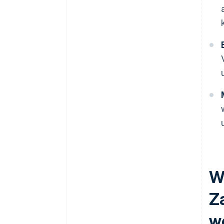
W
Z
w