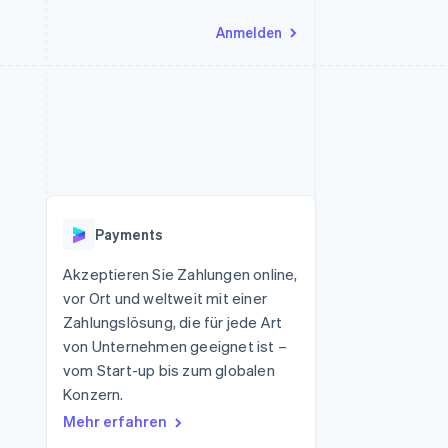
Anmelden
Ressourcen
Ecosystem
Kontakt
nd Marktplätze
Mehr
App-Integrationen
Partner
Sales-Team kontaktieren
Product roadmap
Code-Beispiele
Stripe App-Marktplatz
Partner werden
Ausblick
 Plattformen
Entwickler-Blog
eit
API-Status
Radar
Betrugsprävention
Payments
Atlas
onen
Start-up-Gründung
Akzeptieren Sie Zahlungen online,
vor Ort und weltweit mit einer
Climate
CO₂-Entnahme
Zahlungslösung, die für jede Art
von Unternehmen geeignet ist –
Identity
Online-Identitätsprüfung
vom Start-up bis zum globalen
Konzern.
Mehr erfahren