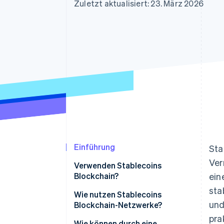
Optimierung der
Datensynchronisier
Zuletzt aktualisiert: 23. März 2026
Autorisierungsraten
Link
Beschleunigter Bezahlvorgang
Financial Connections
Verbundene Finanzdaten
Einführung
Sta
Ver
Verwenden Stablecoins
Blockchain?
ein
sta
Wie nutzen Stablecoins
und
Blockchain-Netzwerke?
pra
Wie können durch eine