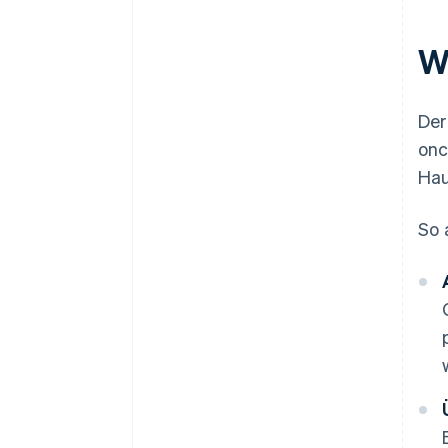
W
Der
onc
Hau
So 