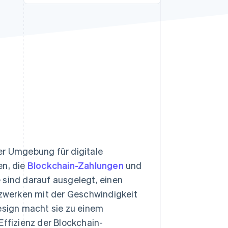
Stripe-Sessions 2026
Erfahren Sie, wie Stripe
Lösungen für die
Wirtschaftsinfrastruktur
für KI aufbaut.
Jetzt ansehen
er Umgebung für digitale
n, die
Blockchain-Zahlungen
und
 sind darauf ausgelegt, einen
etzwerken mit der Geschwindigkeit
sign macht sie zu einem
Effizienz der Blockchain-