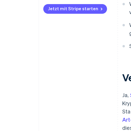
Jetzt mit Stripe starten
V
Ja,
Kry
Sta
Art
die