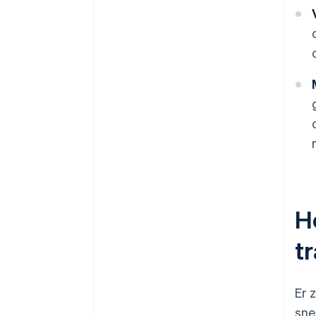
H
t
Er 
sne