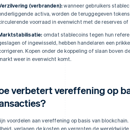
Verzilvering (verbranden):
wanneer gebruikers stableco
onderliggende activa, worden de teruggegeven tokens “
circulerende voorraad in evenwicht met de reserves of
Marktstabilisatie:
omdat stablecoins tegen hun refer
geslagen of ingewisseld, hebben handelaren een prikkel
corrigeren. Kopen onder de koppeling of slaan boven de
markt weer in evenwicht komt.
oe verbetert vereffening op ba
ransacties?
zijn voordelen aan vereffening op basis van blockchain
lheid, verlagen de kosten en vergroten de wereldwijde