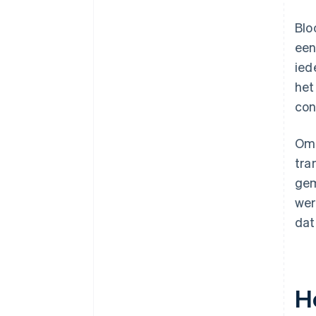
Blo
een
ied
het
con
Omd
tra
gem
wer
dat
H