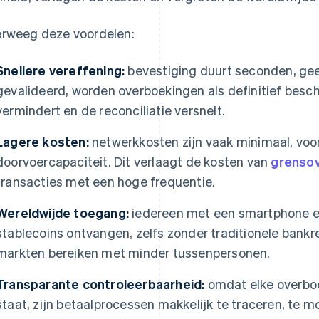
rweeg deze voordelen:
Snellere vereffening:
bevestiging duurt seconden, gee
gevalideerd, worden overboekingen als definitief besch
vermindert en de reconciliatie versnelt.
Lagere kosten:
netwerkkosten zijn vaak minimaal, voo
doorvoercapaciteit. Dit verlaagt de kosten van
grensov
transacties met een hoge frequentie.
Wereldwijde toegang:
iedereen met een smartphone en
stablecoins ontvangen, zelfs zonder traditionele bank
markten bereiken met minder tussenpersonen.
Transparante controleerbaarheid:
omdat elke overboe
staat, zijn betaalprocessen makkelijk te traceren, te mo