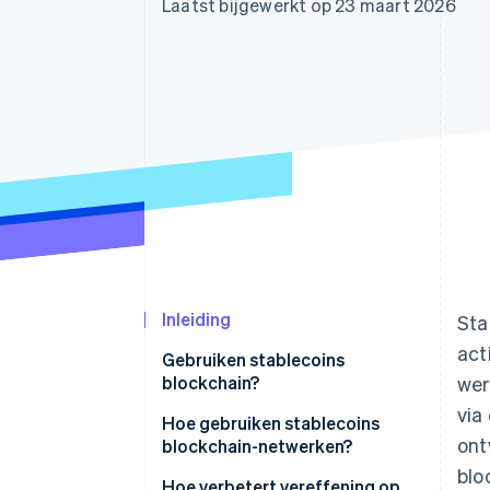
Laatst bijgewerkt op 23 maart 2026
Link
Versneld afrekenen
Financial Connections
Data gekoppelde rekeningen
Inleiding
Sta
act
Gebruiken stablecoins
blockchain?
wer
via
Hoe gebruiken stablecoins
ont
blockchain-netwerken?
blo
Hoe verbetert vereffening op