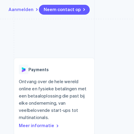
Aanmelden
Neem contact op
Bronnen
Ecosysteem
Contact
marktplaatsen
Meer
App-integraties
Partners
Neem contact op
Product roadmap
Voorbeelden van code
Stripe App Marketplace
Partner worden
Ontdek wat er in het verschiet
or platforms
Developerblog
ligt
r platforms
API-status
financiële
Radar
Payments
Fraudepreventie
tuele kaarten
Atlas
ing
Ontvang over de hele wereld
Oprichting van een start-up
online en fysieke betalingen met
Climate
een betaaloplossing die past bij
CO₂-verwijdering
elke onderneming, van
Identity
veelbelovende start-ups tot
Online identiteitsverificatie
multinationals.
Meer informatie