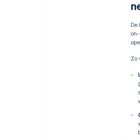
n
De 
on-
ope
Zo 