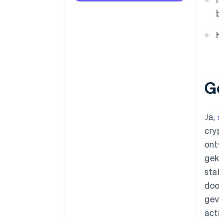
G
Ja,
cry
ont
gek
sta
doo
gev
act