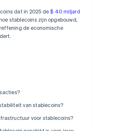
coins dat in 2025 de
$ 40 miljard
t hoe stablecoins zijn opgebouwd,
ereffening de economische
dert.
sacties?
abiliteit van stablecoins?
nfrastructuur voor stablecoins?
ablecoin geschikt is voor jouw