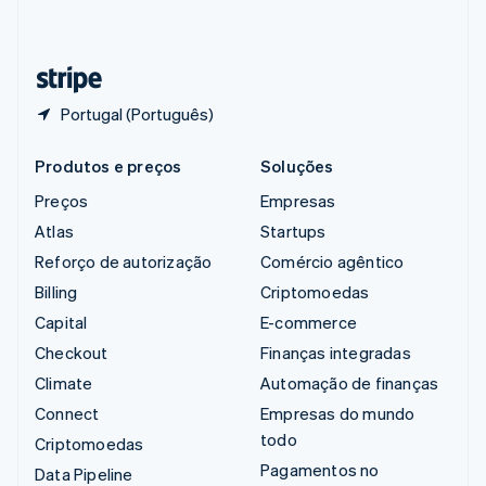
Deutsch
Français
Italiano
English
Tailândia
ไทย
English
Portugal (Português)
Produtos e preços
Soluções
Preços
Empresas
Atlas
Startups
Reforço de autorização
Comércio agêntico
Billing
Criptomoedas
Capital
E-commerce
Checkout
Finanças integradas
Climate
Automação de finanças
Connect
Empresas do mundo
todo
Criptomoedas
Pagamentos no
Data Pipeline