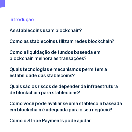
Veja o que está chegando
Radar
Ecossistema
Prevenção de fraudes
Introdução
Parceiros
Atlas
As stablecoins usam blockchain?
Stripe App Marketplace
Incorporação de startups
Como as stablecoins utilizam redes blockchain?
Climate
Remoção de carbono
Como a liquidação de fundos baseada em
Identity
blockchain melhora as transações?
Verificação de identidade
Quais tecnologias e mecanismos permitem a
estabilidade das stablecoins?
Quais são os riscos de depender da infraestrutura
de blockchain para stablecoins?
Stripe Sessions 2026
Veja como a Stripe está construindo a infraestrutura econ
Como você pode avaliar se uma stablecoin baseada
Assista agora
em blockchain é adequada para o seu negócio?
Como o Stripe Payments pode ajudar