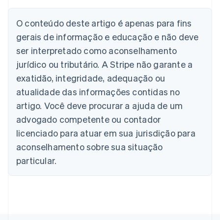
Alemanha
Deutsch
English
Austrália
O conteúdo deste artigo é apenas para fins
English
gerais de informação e educação e não deve
Áustria
ser interpretado como aconselhamento
Deutsch
English
Bélgica
jurídico ou tributário. A Stripe não garante a
Nederlands
Français
Deutsch
English
exatidão, integridade, adequação ou
Brasil
atualidade das informações contidas no
Português
English
Bulgária
artigo. Você deve procurar a ajuda de um
English
advogado competente ou contador
Canadá
English
Français
licenciado para atuar em sua jurisdição para
China continental
aconselhamento sobre sua situação
简体中文
English
Chipre
particular.
English
Croácia
English
Italiano
Dinamarca
English
Emirados Árabes Unidos