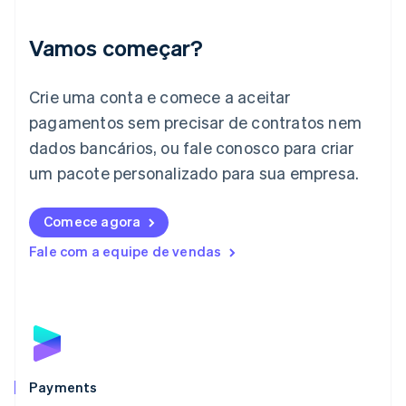
English
Irlanda
Vamos começar?
English
Itália
Crie uma conta e comece a aceitar
Italiano
English
Japão
pagamentos sem precisar de contratos nem
日本語
English
dados bancários, ou fale conosco para criar
Letônia
English
um pacote personalizado para sua empresa.
Liechtenstein
Deutsch
English
Comece agora
Lituânia
English
Fale com a equipe de vendas
Luxemburgo
Français
Deutsch
English
Malásia
English
简体中文
Malta
English
México
Español
English
Payments
Noruega