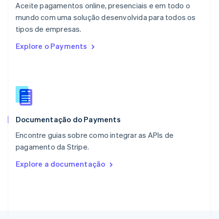
Aceite pagamentos online, presenciais e em todo o
English
mundo com uma solução desenvolvida para todos os
Nova Zelândia
English
tipos de empresas.
Países Baixos
Explore o Payments
Nederlands
English
Polônia
English
Portugal
Português
English
RAE de Hong Kong, China
English
简体中文
Documentação do Payments
Reino Unido
English
Encontre guias sobre como integrar as APIs de
República Tcheca
pagamento da Stripe.
English
Romênia
Explore a documentação
English
Singapura
English
简体中文
Suécia
Svenska
English
Suíça