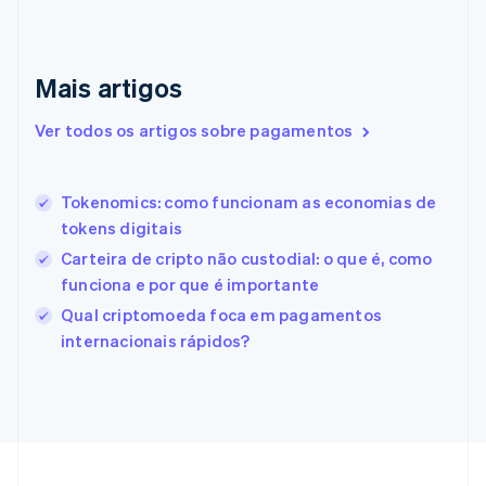
English
Eslováquia
English
Mais artigos
Eslovênia
English
Italiano
Ver todos os artigos sobre pagamentos
Espanha
Español
English
Estados Unidos
Tokenomics: como funcionam as economias de
English
Español
简体中文
Estônia
tokens digitais
English
Carteira de cripto não custodial: o que é, como
Finlândia
funciona e por que é importante
English
Svenska
França
Qual criptomoeda foca em pagamentos
Français
English
internacionais rápidos?
Gibraltar
English
Grécia
English
Hungria
English
Índia