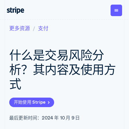
更多资源
支付
按企业阶段
文档
学习
支付
营收
资金管
平台
理
易市
大型企业
Stripe 文档
博客
Payments
Billing
初创企业
API 参考文档
客户案例
什么是交易风险分
在线支付
经常性收入
Global
Conn
库与 SDK
指南
Payment links
Metronome
Payouts
Stripe Apps
按用量计费
平台
析？其内容及使用方
无代码支付
Subscriptions
向第三
按应用场景
Checkout
方打款
支持
预构建支付界
订阅管理
式
指南
智能体商务
面
Invoicing
加密货币
获取支持
一次性或定期
Elements
电子商务
接受线上付款
托管支持方案
灵活的 UI 组件
账单
嵌入式金融
实施预置结账流程
专业服务
Payment
Tax
开始使用 Stripe
财务自动化
构建平台或交易市场
methods
销售税和增值
全球化企业
管理订阅
接入 125+ 种支
税自动化
应用内支付
提供按用量计费
付方式
Revenue
最后更新时间：2024 年 10 月 9 日
交易市场
发行稳定币支持的支付卡
Authorization
Recognition
公司
资金管理
通过智能体配置和管理服
Boost
会计自动化
平台
务