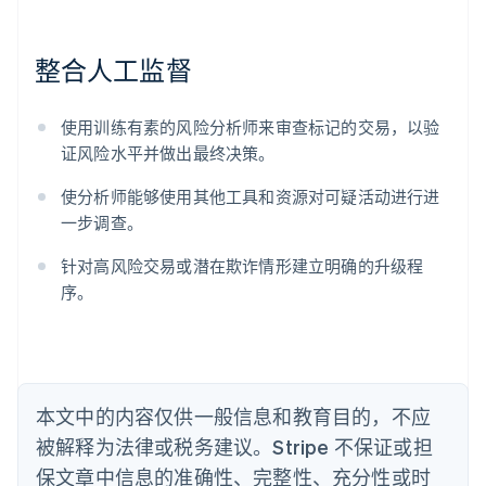
阿联酋
English
整合人工监督
爱尔兰
English
爱沙尼亚
使用训练有素的风险分析师来审查标记的交易，以验
English
奥地利
证风险水平并做出最终决策。
Deutsch
English
澳大利亚
使分析师能够使用其他工具和资源对可疑活动进行进
English
一步调查。
巴西
Português
English
针对高风险交易或潜在欺诈情形建立明确的升级程
保加利亚
序。
English
比利时
Nederlands
Français
Deutsch
English
波兰
English
丹麦
本文中的内容仅供一般信息和教育目的，不应
English
被解释为法律或税务建议。Stripe 不保证或担
德国
保文章中信息的准确性、完整性、充分性或时
Deutsch
English