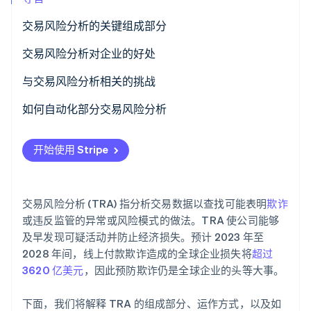
了解 Stripe 如何为 AI 构建经济基础设施。
立即观看
交易风险分析的关键组成部分
交易风险分析对企业的好处
与交易风险分析相关的挑战
数据质量和集成
如何自动化部分交易风险分析
欺诈策略
识别关键风险指标
开始使用 Stripe
客户体验
选择合适的自动化工具
灵活性和实时分析
实现基于规则的自动化
交易风险分析 (TRA) 指分析交易数据以查找可能表明
欺诈
使用机器学习
或违反监管的异常或风险模式的做法。TRA 使公司能够
及早发现可疑活动并防止经济损失。预计 2023 年至
持续监控和优化：
2028 年间，线上付款欺诈造成的全球企业损失将
超过
3620 亿美元
，因此预防欺诈仍是全球企业的头等大事。
整合人工监督
下面，我们将解释 TRA 的组成部分、运作方式，以及如