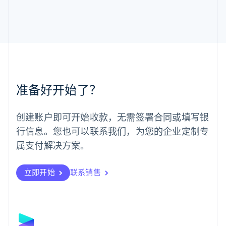
马尔他
English
马来西亚
English
简体中文
美国
English
Español
简体中文
墨西哥
Español
English
准备好开始了？
挪威
English
葡萄牙
创建账户即可开始收款，无需签署合同或填写银
Português
English
行信息。您也可以联系我们，为您的企业定制专
日本
日本語
English
属支付解决方案。
瑞典
Svenska
English
瑞士
立即开始
联系销售
Deutsch
Français
Italiano
English
塞浦路斯
English
斯洛伐克
English