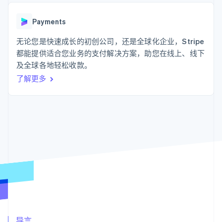
支付成功率优
Stripe Sigma
产品路线图
SaaS
化
自定义报告
Sessions 年度大会
Link
Data Pipeline
Payments
招聘
加速结账
数据同步
资讯中心
资源
无论您是快速成长的初创公司，还是全球化企业，Stripe
Stripe Press
按行业
都能提供适合您业务的支付解决方案，助您在线上、线下
应用集成
及全球各地轻松收款。
AI 企业
代码示例
更多
创作者经济
开发者博客
联系
了解更多
Product roadmap
游戏
API 状态
了解未来规划
酒店、旅游与休闲
联系销售
保险
Radar
成为合作伙伴
媒体与娱乐
欺诈防范
非营利组织
Atlas
专业服务
初创企业注册
公共部门
零售
Climate
碳移除
生态系统
合作伙伴
Stripe App Marketplace
Stripe Sessions 2026
导言