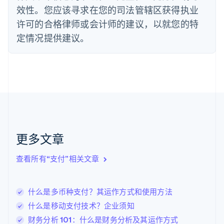
法国
效性。您应该寻求在您的司法管辖区获得执业
Français
English
许可的合格律师或会计师的建议，以就您的特
芬兰
定情况提供建议。
English
Svenska
荷兰
Nederlands
English
加拿大
English
Français
捷克
English
克罗地亚
English
Italiano
拉脱维亚
更多文章
English
立陶宛
查看所有“支付”相关文章
English
列支敦士登
Deutsch
English
卢森堡
什么是多币种支付？其运作方式和使用方法
Français
Deutsch
English
什么是移动支付技术？企业须知
罗马尼亚
财务分析 101：什么是财务分析及其运作方式
English