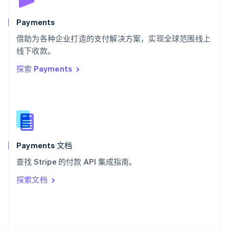
斯洛文尼亚
English
Italiano
Payments
泰国
ไทย
English
借助为各种企业打造的支付解决方案，实现全球范围线上
希腊
线下收款。
English
探索 Payments
西班牙
Español
English
新加坡
English
简体中文
新西兰
English
匈牙利
English
Payments 文档
意大利
查找 Stripe 的付款 API 集成指南。
Italiano
English
印度
探索文档
English
英国
English
直布罗陀
English