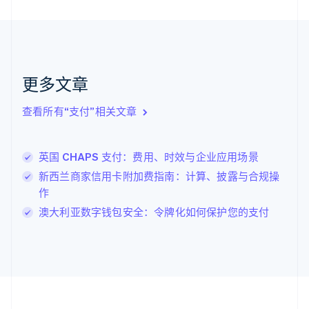
加拿大
English
Français
捷克
English
克罗地亚
English
Italiano
更多文章
拉脱维亚
English
查看所有“支付”相关文章
立陶宛
English
列支敦士登
英国 CHAPS 支付：费用、时效与企业应用场景
Deutsch
English
卢森堡
新西兰商家信用卡附加费指南：计算、披露与合规操
Français
Deutsch
English
作
罗马尼亚
澳大利亚数字钱包安全：令牌化如何保护您的支付
English
马尔他
English
马来西亚
English
简体中文
美国
English
Español
简体中文