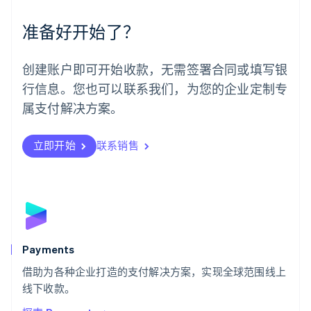
墨西哥
Español
English
准备好开始了？
挪威
English
葡萄牙
创建账户即可开始收款，无需签署合同或填写银
Português
English
行信息。您也可以联系我们，为您的企业定制专
日本
日本語
English
属支付解决方案。
瑞典
Svenska
English
瑞士
立即开始
联系销售
Deutsch
Français
Italiano
English
塞浦路斯
English
斯洛伐克
English
斯洛文尼亚
English
Italiano
Payments
泰国
ไทย
English
借助为各种企业打造的支付解决方案，实现全球范围线上
希腊
线下收款。
English