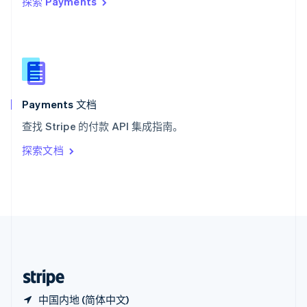
探索 Payments
西班牙
Español
English
新加坡
English
简体中文
新西兰
English
匈牙利
English
Payments 文档
意大利
查找 Stripe 的付款 API 集成指南。
Italiano
English
印度
探索文档
English
英国
English
直布罗陀
English
中国内地
简体中文
English
中国香港特别行政区
English
简体中文
中国内地 (简体中文)