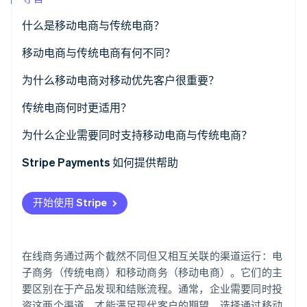
了解 Stripe 如何为 AI 构建经济基础设施。
立即观看
什么是移动电商与传统电商？
移动电商与传统电商有何不同？
客户体验与界面设计
为什么移动电商对移动优先客户很重要？
会话行为与意图
传统电商何时更适用？
结账流程
为什么企业需要同时支持移动电商与传统电商？
设备原生能力
跨设备路径
Stripe Payments 如何提供帮助
转换机制
市场覆盖
开始使用 Stripe
韧性与灵活性
在线商务通过两个截然不同但又相互关联的渠道运行：电
子商务（传统电商）和移动商务（移动电商）。它们的主
要区别在于产品发现和结账流程。通常，企业需要同时投
资这两个渠道，才能满足现代客户的期望。选择通过移动