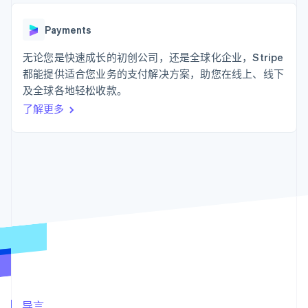
支付成功率优
Stripe Sigma
产品路线图
SaaS
化
自定义报告
Sessions 年度大会
Link
Data Pipeline
Payments
招聘
加速结账
数据同步
资讯中心
资源
无论您是快速成长的初创公司，还是全球化企业，Stripe
Stripe Press
按行业
都能提供适合您业务的支付解决方案，助您在线上、线下
应用集成
及全球各地轻松收款。
AI 企业
代码示例
更多
创作者经济
开发者博客
联系
了解更多
Product roadmap
游戏
API 状态
了解未来规划
酒店、旅游与休闲
联系销售
保险
Radar
成为合作伙伴
媒体与娱乐
欺诈防范
非营利组织
Atlas
专业服务
初创企业注册
公共部门
零售
Climate
碳移除
生态系统
合作伙伴
Stripe App Marketplace
Stripe Sessions 2026
导言