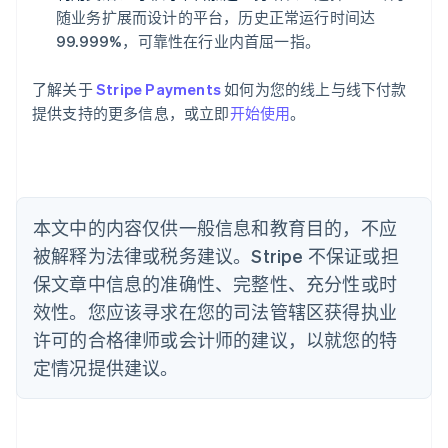
奥地利
随业务扩展而设计的平台，历史正常运行时间达
Deutsch
English
99.999%，可靠性在行业内首屈一指。
澳大利亚
English
巴西
了解关于
Stripe Payments
如何为您的线上与线下付款
Português
English
提供支持的更多信息，或立即
开始使用
。
保加利亚
English
比利时
Nederlands
Français
Deutsch
English
波兰
本文中的内容仅供一般信息和教育目的，不应
English
丹麦
被解释为法律或税务建议。Stripe 不保证或担
English
保文章中信息的准确性、完整性、充分性或时
德国
效性。您应该寻求在您的司法管辖区获得执业
Deutsch
English
法国
许可的合格律师或会计师的建议，以就您的特
Français
English
定情况提供建议。
芬兰
English
Svenska
荷兰
Nederlands
English