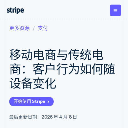
更多资源
支付
按企业阶段
文档
学习
支付
营收
资金管
平台
理
易市
大型企业
Stripe 文档
博客
Payments
Billing
初创企业
API 参考文档
客户案例
移动电商与传统电
在线支付
经常性收入
Global
Conn
库与 SDK
指南
Payment links
Metronome
Payouts
Stripe Apps
按用量计费
平台
商：客户行为如何随
无代码支付
Subscriptions
向第三
按应用场景
Checkout
方打款
支持
预构建支付界
订阅管理
设备变化
指南
智能体商务
面
Invoicing
加密货币
获取支持
一次性或定期
Elements
电子商务
接受线上付款
托管支持方案
灵活的 UI 组件
账单
嵌入式金融
实施预置结账流程
专业服务
Payment
Tax
开始使用 Stripe
财务自动化
构建平台或交易市场
methods
销售税和增值
全球化企业
管理订阅
接入 125+ 种支
税自动化
应用内支付
提供按用量计费
付方式
Revenue
最后更新日期：2026 年 4 月 8 日
交易市场
发行稳定币支持的支付卡
Authorization
Recognition
公司
资金管理
通过智能体配置和管理服
Boost
会计自动化
平台
务