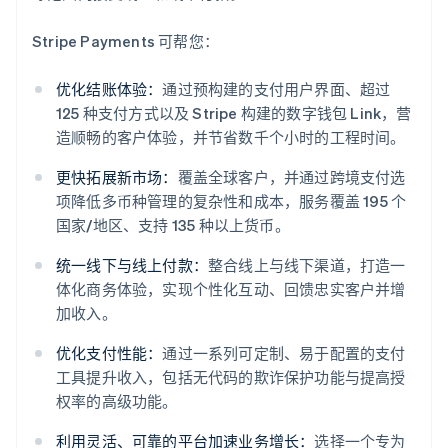
Stripe Payments 可帮您：
优化结账体验：
通过预构建的支付用户界面、超过
125 种支付方式以及 Stripe 构建的数字钱包 Link，营
造顺畅的客户体验，并节省数千个小时的工程时间。
更快拓展新市场：
覆盖全球客户，并通过跨境支付选
项降低多币种管理的复杂性和成本，服务覆盖 195 个
国家/地区、支持 135 种以上货币。
统一线下与线上付款：
整合线上与线下渠道，打造一
体化商务体验，实现个性化互动、回馈忠实客户并增
加收入。
阿联酋
优化支付性能：
通过一系列可定制、易于配置的支付
English
爱尔兰
工具提升收入，包括无代码的欺诈保护功能与提高授
English
权率的高级功能。
爱沙尼亚
English
利用灵活、可靠的平台加速业务增长：
选择一个专为