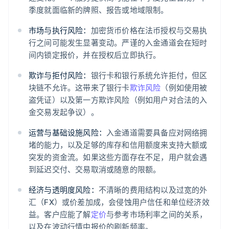
季度就面临新的牌照、报告或地域限制。
市场与执行风险：
加密货币价格在法币授权与交易执
行之间可能发生显著变动。严谨的入金通道会在短时
间内锁定报价，并在授权后立即执行。
欺诈与拒付风险：
银行卡和银行系统允许拒付，但区
块链不允许。这带来了银行卡
欺诈风险
（例如使用被
盗凭证）以及第一方欺诈风险（例如用户对合法的入
金交易发起争议）。
运营与基础设施风险：
入金通道需要具备应对网络拥
堵的能力，以及足够的库存和信用额度来支持大额或
突发的资金流。如果这些方面存在不足，用户就会遇
到延迟交付、交易取消或随意的限额。
经济与透明度风险：
不清晰的费用结构以及过宽的外
汇（FX）或价差加成，会侵蚀用户信任和单位经济效
益。客户应能了解
定价
与参考市场利率之间的关系，
以及在波动行情中报价的刷新频率。