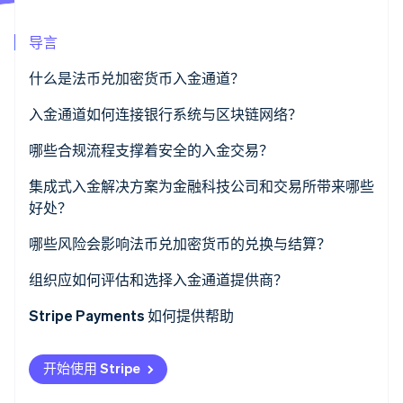
了解 Stripe 如何为 AI 构建经济基础设施。
立即观看
导言
什么是法币兑加密货币入金通道？
入金通道如何连接银行系统与区块链网络？
1. 用户发起购买
哪些合规流程支撑着安全的入金交易？
2. 法币支付处理
身份验证
集成式入金解决方案为金融科技公司和交易所带来哪些
好处？
3. 实时兑换发生
持续的欺诈监控
哪些风险会影响法币兑加密货币的兑换与结算？
4. 加密货币交付
监管合规
组织应如何评估和选择入金通道提供商？
5. 结算完成
监管合规能力
Stripe Payments 如何提供帮助
安全披露
开始使用 Stripe
市场覆盖范围