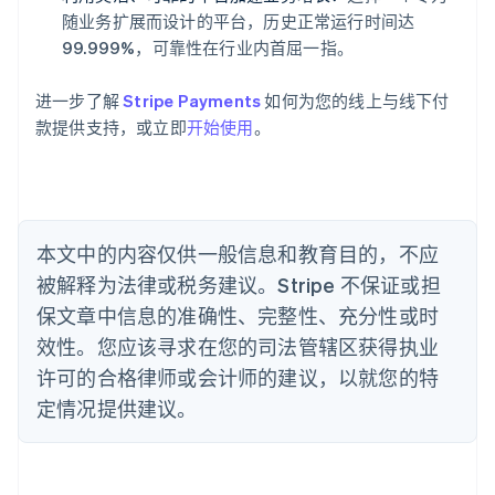
Deutsch
English
随业务扩展而设计的平台，历史正常运行时间达
澳大利亚
99.999%，可靠性在行业内首屈一指。
English
巴西
Português
English
进一步了解
Stripe Payments
如何为您的线上与线下付
保加利亚
款提供支持，或立即
开始使用
。
English
比利时
Nederlands
Français
Deutsch
English
波兰
English
丹麦
本文中的内容仅供一般信息和教育目的，不应
English
被解释为法律或税务建议。Stripe 不保证或担
德国
保文章中信息的准确性、完整性、充分性或时
Deutsch
English
法国
效性。您应该寻求在您的司法管辖区获得执业
Français
English
许可的合格律师或会计师的建议，以就您的特
芬兰
定情况提供建议。
English
Svenska
荷兰
Nederlands
English
加拿大