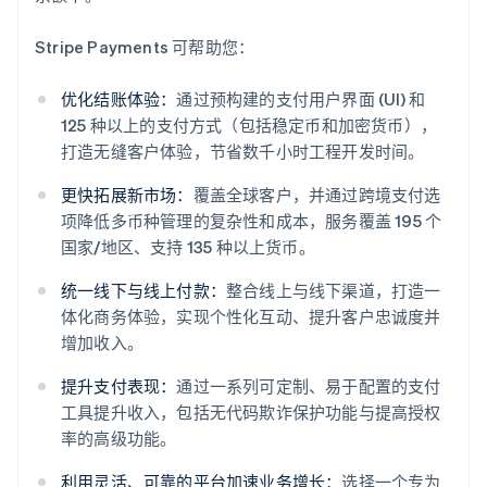
Stripe Payments 可帮助您：
优化结账体验：
通过预构建的支付用户界面 (UI) 和
125 种以上的支付方式（包括稳定币和加密货币），
打造无缝客户体验，节省数千小时工程开发时间。
更快拓展新市场：
覆盖全球客户，并通过跨境支付选
项降低多币种管理的复杂性和成本，服务覆盖 195 个
国家/地区、支持 135 种以上货币。
统一线下与线上付款：
整合线上与线下渠道，打造一
体化商务体验，实现个性化互动、提升客户忠诚度并
阿联酋
增加收入。
English
爱尔兰
提升支付表现：
通过一系列可定制、易于配置的支付
English
工具提升收入，包括无代码欺诈保护功能与提高授权
爱沙尼亚
率的高级功能。
English
奥地利
利用灵活、可靠的平台加速业务增长：
选择一个专为