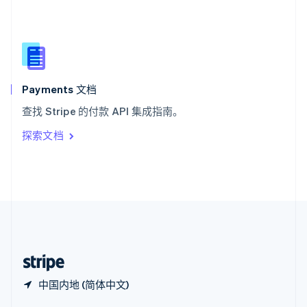
Español
English
新加坡
English
简体中文
新西兰
English
匈牙利
English
Payments 文档
意大利
查找 Stripe 的付款 API 集成指南。
Italiano
English
印度
探索文档
English
英国
English
直布罗陀
English
中国内地
简体中文
English
中国香港特别行政区
English
简体中文
中国内地 (简体中文)