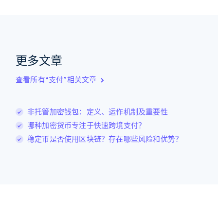
English
Français
捷克
English
克罗地亚
English
Italiano
拉脱维亚
更多文章
English
立陶宛
查看所有“支付”相关文章
English
列支敦士登
Deutsch
English
卢森堡
非托管加密钱包：定义、运作机制及重要性
Français
Deutsch
English
哪种加密货币专注于快速跨境支付？
罗马尼亚
稳定币是否使用区块链？存在哪些风险和优势？
English
马尔他
English
马来西亚
English
简体中文
美国
English
Español
简体中文
墨西哥