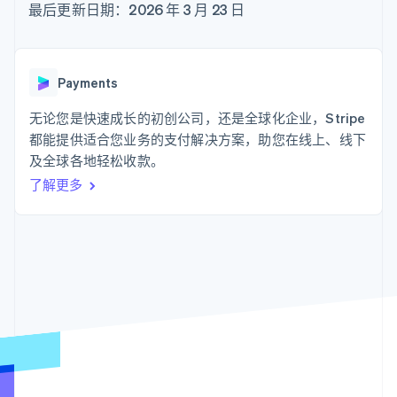
支付成功率优
Stripe Sigma
最后更新日期：2026 年 3 月 23 日
产品路线图
SaaS
化
自定义报告
Sessions 年度大会
Link
Data Pipeline
招聘
加速结账
数据同步
资讯中心
资源
Stripe Press
Payments
按行业
应用集成
无论您是快速成长的初创公司，还是全球化企业，Stripe
AI 企业
代码示例
更多
创作者经济
开发者博客
都能提供适合您业务的支付解决方案，助您在线上、线下
联系
Product roadmap
游戏
API 状态
及全球各地轻松收款。
了解未来规划
酒店、旅游与休闲
联系销售
了解更多
保险
Radar
成为合作伙伴
媒体与娱乐
欺诈防范
非营利组织
Atlas
专业服务
初创企业注册
公共部门
零售
Climate
碳移除
生态系统
合作伙伴
Stripe App Marketplace
Stripe Sessions 2026