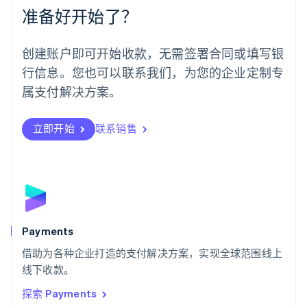
Español
English
准备好开始了？
挪威
English
葡萄牙
创建账户即可开始收款，无需签署合同或填写银
Português
English
行信息。您也可以联系我们，为您的企业定制专
日本
日本語
English
属支付解决方案。
瑞典
Svenska
English
瑞士
立即开始
联系销售
Deutsch
Français
Italiano
English
塞浦路斯
English
斯洛伐克
English
斯洛文尼亚
English
Italiano
Payments
泰国
ไทย
English
借助为各种企业打造的支付解决方案，实现全球范围线上
希腊
线下收款。
English
探索 Payments
西班牙