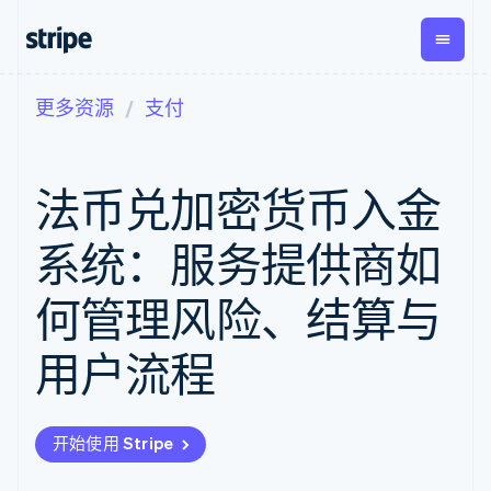
更多资源
支付
按企业阶段
文档
学习
支付
营收
资金管
平台
理
易市
大型企业
Stripe 文档
博客
Payments
Billing
初创企业
API 参考文档
客户案例
法币兑加密货币入金
在线支付
经常性收入
Global
Conn
库与 SDK
指南
Payment links
Metronome
Payouts
Stripe Apps
按用量计费
平台
系统：服务提供商如
无代码支付
Subscriptions
向第三
按应用场景
Checkout
方打款
支持
预构建支付界
订阅管理
何管理风险、结算与
指南
智能体商务
面
Invoicing
加密货币
获取支持
一次性或定期
Elements
电子商务
接受线上付款
托管支持方案
灵活的 UI 组件
账单
用户流程
嵌入式金融
实施预置结账流程
专业服务
Payment
Tax
财务自动化
构建平台或交易市场
methods
销售税和增值
全球化企业
管理订阅
接入 125+ 种支
税自动化
应用内支付
提供按用量计费
付方式
Revenue
开始使用 Stripe
交易市场
发行稳定币支持的支付卡
Authorization
Recognition
公司
资金管理
通过智能体配置和管理服
Boost
会计自动化
平台
务