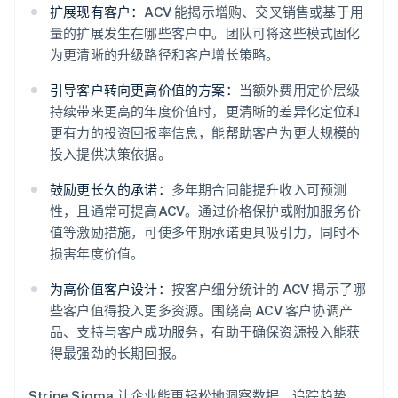
扩展现有客户：
ACV 能揭示增购、交叉销售或基于用
量的扩展发生在哪些客户中。团队可将这些模式固化
为更清晰的升级路径和客户增长策略。
引导客户转向更高价值的方案：
当额外费用定价层级
持续带来更高的年度价值时，更清晰的差异化定位和
更有力的投资回报率信息，能帮助客户为更大规模的
投入提供决策依据。
鼓励更长久的承诺：
多年期合同能提升收入可预测
性，且通常可提高ACV。通过价格保护或附加服务价
值等激励措施，可使多年期承诺更具吸引力，同时不
损害年度价值。
阿联酋
English
为高价值客户设计：
按客户细分统计的 ACV 揭示了哪
爱尔兰
些客户值得投入更多资源。围绕高 ACV 客户协调产
English
爱沙尼亚
品、支持与客户成功服务，有助于确保资源投入能获
English
得最强劲的长期回报。
奥地利
Deutsch
English
Stripe Sigma 让企业能更轻松地洞察数据、追踪趋势，