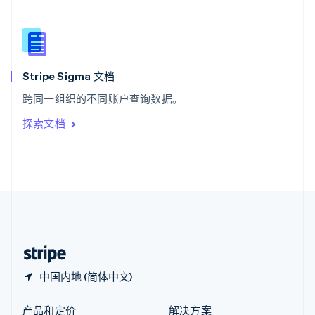
新加坡
English
简体中文
新西兰
English
匈牙利
English
Stripe Sigma 文档
意大利
跨同一组织的不同账户查询数据。
Italiano
English
印度
探索文档
English
英国
English
直布罗陀
English
中国内地
简体中文
English
中国香港特别行政区
English
简体中文
中国内地 (简体中文)
产品和定价
解决方案