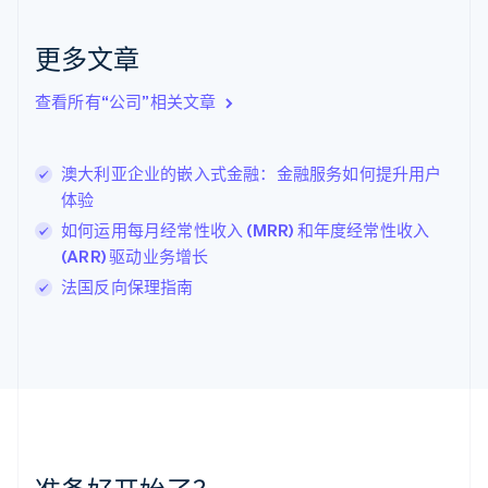
捷克
English
克罗地亚
更多文章
English
Italiano
拉脱维亚
查看所有“公司”相关文章
English
立陶宛
English
澳大利亚企业的嵌入式金融：金融服务如何提升用户
列支敦士登
体验
Deutsch
English
卢森堡
如何运用每月经常性收入 (MRR) 和年度经常性收入
Français
Deutsch
English
(ARR) 驱动业务增长
罗马尼亚
法国反向保理指南
English
马尔他
English
马来西亚
English
简体中文
美国
English
Español
简体中文
墨西哥
Español
English