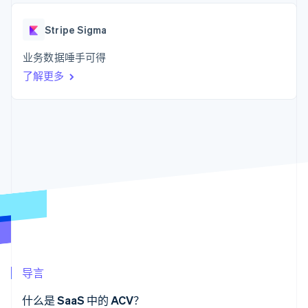
支付成功率优
Stripe Sigma
产品路线图
SaaS
化
自定义报告
Sessions 年度大会
Link
Data Pipeline
Stripe Sigma
招聘
加速结账
数据同步
资讯中心
资源
业务数据唾手可得
Stripe Press
按行业
了解更多
应用集成
AI 企业
代码示例
更多
创作者经济
开发者博客
联系
Product roadmap
游戏
API 状态
了解未来规划
酒店、旅游与休闲
联系销售
保险
Radar
成为合作伙伴
媒体与娱乐
欺诈防范
非营利组织
Atlas
专业服务
初创企业注册
公共部门
零售
Climate
碳移除
生态系统
导言
合作伙伴
Stripe App Marketplace
什么是 SaaS 中的 ACV？
Stripe Sessions 2026