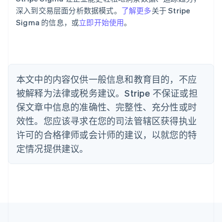
澳大利亚
深入到交易层面分析数据模式。
了解更多
关于 Stripe
English
巴西
Sigma 的信息，或
立即开始使用
。
Português
English
保加利亚
English
比利时
Nederlands
Français
Deutsch
English
本文中的内容仅供一般信息和教育目的，不应
波兰
被解释为法律或税务建议。Stripe 不保证或担
English
丹麦
保文章中信息的准确性、完整性、充分性或时
English
效性。您应该寻求在您的司法管辖区获得执业
德国
Deutsch
English
许可的合格律师或会计师的建议，以就您的特
法国
定情况提供建议。
Français
English
芬兰
English
Svenska
荷兰
Nederlands
English
加拿大
English
Français