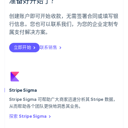
准备好开始了？
挪威
English
葡萄牙
创建账户即可开始收款，无需签署合同或填写银
Português
English
行信息。您也可以联系我们，为您的企业定制专
日本
日本語
English
属支付解决方案。
瑞典
Svenska
English
瑞士
立即开始
联系销售
Deutsch
Français
Italiano
English
塞浦路斯
English
斯洛伐克
English
斯洛文尼亚
English
Italiano
Stripe Sigma
泰国
ไทย
English
Stripe Sigma 可帮助广大商家迅速分析其 Stripe 数据，
希腊
从而帮助各个团队更快地洞悉其业务。
English
探索 Stripe Sigma
西班牙
Español
English