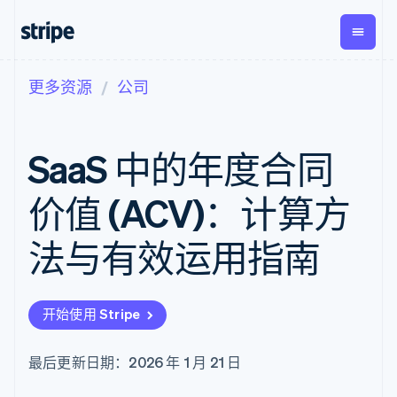
更多资源
公司
按企业阶段
文档
学习
支付
营收
资金管
平台
理
易市
大型企业
Stripe 文档
博客
Payments
Billing
初创企业
API 参考文档
客户案例
SaaS 中的年度合同
在线支付
经常性收入
Global
Conn
库与 SDK
指南
Payment links
Metronome
Payouts
Stripe Apps
按用量计费
平台
价值 (ACV)：计算方
无代码支付
Subscriptions
向第三
按应用场景
Checkout
方打款
支持
预构建支付界
订阅管理
法与有效运用指南
指南
智能体商务
面
Invoicing
加密货币
获取支持
一次性或定期
Elements
电子商务
接受线上付款
托管支持方案
灵活的 UI 组件
账单
嵌入式金融
实施预置结账流程
专业服务
Payment
Tax
开始使用 Stripe
财务自动化
构建平台或交易市场
methods
销售税和增值
全球化企业
管理订阅
接入 125+ 种支
税自动化
应用内支付
提供按用量计费
付方式
Revenue
最后更新日期：2026 年 1 月 21 日
交易市场
发行稳定币支持的支付卡
Authorization
Recognition
公司
资金管理
通过智能体配置和管理服
Boost
会计自动化
平台
务