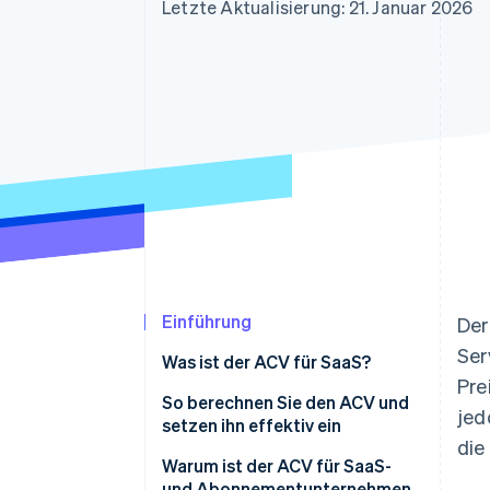
Optimierung der
Datensynchronisier
Letzte Aktualisierung: 21. Januar 2026
Autorisierungsraten
Link
Beschleunigter Bezahlvorgang
Financial Connections
Verbundene Finanzdaten
Einführung
Der
Ser
Was ist der ACV für SaaS?
Pre
So berechnen Sie den ACV und
jed
setzen ihn effektiv ein
die
Warum ist der ACV für SaaS-
und Abonnementunternehmen