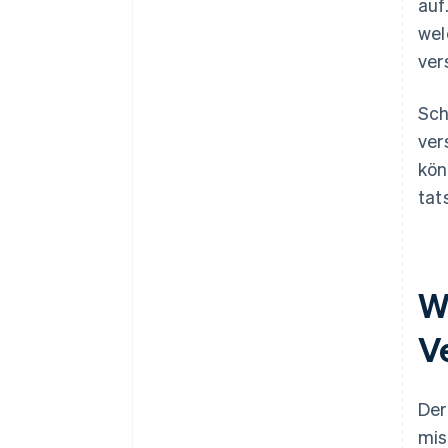
auf
wel
ver
Sch
ver
kön
tat
Wi
V
Der
mis