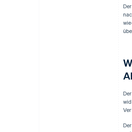
Der
nac
wie
übe
W
A
Der
wid
Ver
Der