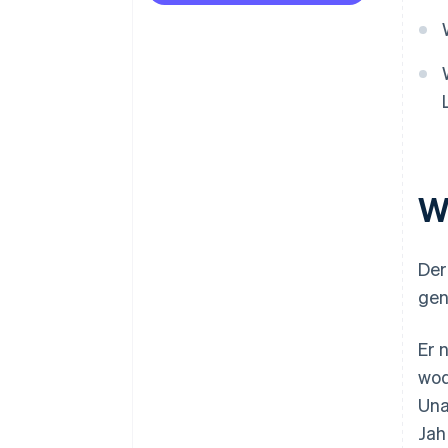
W
Der
gen
Er 
wod
Una
Jah