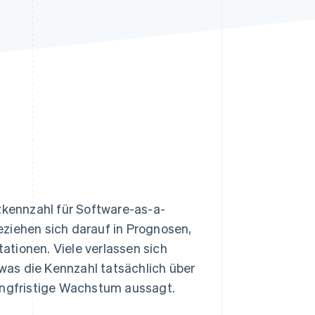
Stripe-Sessions 2026
Erfahren Sie, wie Stripe
Lösungen für die
Wirtschaftsinfrastruktur
für KI aufbaut.
Jetzt ansehen
tzkennzahl für Software-as-a-
eziehen sich darauf in Prognosen,
tionen. Viele verlassen sich
 was die Kennzahl tatsächlich über
langfristige Wachstum aussagt.