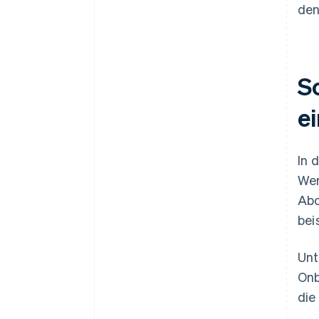
den
S
ei
In 
Wer
Abo
bei
Unt
Onb
die