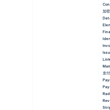
Con
加
Dat
Ele
Fin
Iden
Invo
Iss
Lin
Man
支
Pay
Pay
Rad
Rev
Str