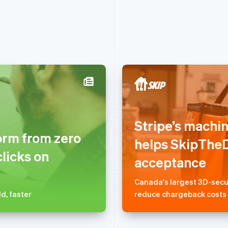
芬兰
美国
English
Svenska
English
Español
简体中文
Stripe’s machi
荷兰
墨西哥
orm from zero
Nederlands
English
Español
English
helps SkipTheD
加拿大
挪威
clicks on
English
Français
English
acceptance
捷克
葡萄牙
English
Português
English
Canada's largest 3D-secu
克罗地亚
日本
d, faster
reduce chargeback costs
English
Italiano
日本語
English
拉脱维亚
瑞典
English
Svenska
English