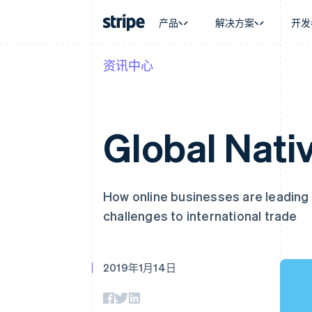
产品
解决方案
开发
资讯中心
按企业阶段
文档
学习
按应用场
支持
支付
营收
大型企业
Stripe 文档
博客
智能体
获取支
Payments
Billing
初创企业
API 参考文档
客户案例
加密货
托管支
在线支付
经常性收入
库与 SDK
指南
电子商
专业服
Global Nati
Payment links
Metronome
Stripe Apps
嵌入式
无代码支付
按用量计费
财务自
Checkout
Subscriptions
全球化
预构建支付界面
订阅管理
应用内
Elements
Invoicing
交易市
How online businesses are leading 
灵活的 UI 组件
一次性或定期账单
资金管
支付方式
Tax
challenges to international trade
平台
支持 125 种以上
销售税和增值税自动
SaaS
Authorization Boost
Revenue Recogniti
支付成功率优化
会计自动化
Link
Stripe Sigma
2019年1月14日
加速结账
自定义报告
Data Pipeline
数据同步