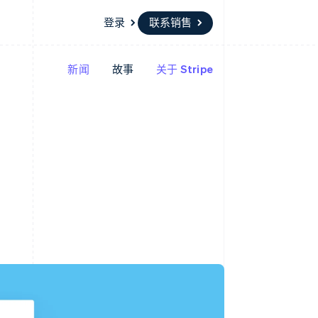
登录
联系销售
新闻
故事
关于 Stripe
资源
生态系统
联系
场
更多
应用集成
合作伙伴
联系销售
Product roadmap
代码示例
Stripe App Marketplace
成为合作伙伴
了解未来规划
开发者博客
API 状态
Radar
欺诈防范
Atlas
初创企业注册
Climate
碳移除