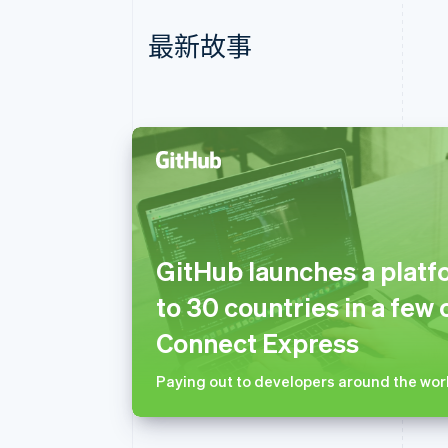
最新故事
阿联酋
English
爱尔兰
GitHub launches a platf
English
爱沙尼亚
to 30 countries in a few 
English
奥地利
Connect Express
Deutsch
English
澳大利亚
Paying out to developers around the worl
English
巴西
Português
English