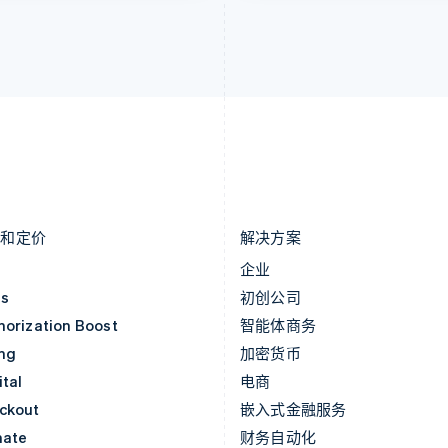
立陶宛
瑞士
English
Deutsch
Français
Italiano
Englis
列支敦士登
塞浦路斯
Deutsch
English
English
卢森堡
斯洛伐克
Français
Deutsch
English
English
罗马尼亚
斯洛文尼亚
English
English
Italiano
马尔他
泰国
English
ไทย
English
马来西亚
希腊
English
简体中文
English
品和定价
解决方案
价
企业
as
初创公司
horization Boost
智能体商务
ing
加密货币
tal
电商
ckout
嵌入式金融服务
mate
财务自动化