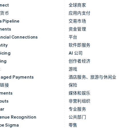
nect
全球商家
密货币
应用内支付
a Pipeline
交易市场
ments
资金管理
ancial Connections
平台
tity
软件即服务
icing
AI 公司
uing
创作者经济
k
游戏
aged Payments
酒店服务、旅游与休闲业
付链接
保险
ments
媒体和娱乐
outs
非营利组织
ar
专业服务
enue Recognition
公共部门
ipe Sigma
零售