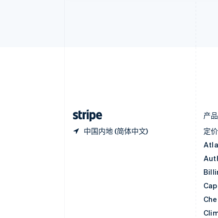
保加利亚
English
比利时
Nederlands
Français
Deutsch
English
波兰
English
丹麦
English
德国
Deutsch
English
法国
Français
English
产
中国内地 (简体中文)
定
Atl
Aut
Bill
Capi
Che
Cli