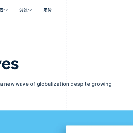
者
资源
定价
景
指南
按行业
公司
资金管理
平台和交易市
商务
持
接受线上付款
AI 企业
产品路线图
Global Payouts
Connect
币
持方案
实施预置结账流程
创作者经济
Sessions 年度大会
向第三方打款
平台支付
务
务
构建平台或交易市场
游戏
招聘
ves
金融
管理订阅
酒店、旅游与休闲
资讯中心
动化
提供按用量计费
保险
Stripe Press
企业
发行稳定币支持的支付卡
媒体与娱乐
支付
通过智能体配置和管理服务
非营利组织
场
专业服务
a new wave of globalization despite growing
理
公共部门
零售
化
on