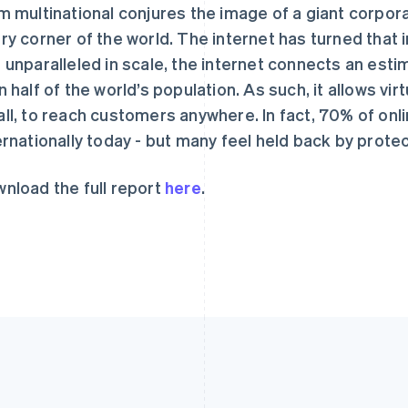
m multinational conjures the image of a giant corpora
ry corner of the world. The internet has turned that
 unparalleled in scale, the internet connects an estim
n half of the world’s population. As such, it allows vi
ll, to reach customers anywhere. In fact, 70% of onl
ernationally today - but many feel held back by protec
nload the full report
here
.