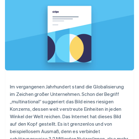
Data Pipeline
Geldmanagement
Marktplatz auf
Zugriff auf mehr als
Datensynchronisierung
Produkt-Roadmap
Plattformen
Grundlagen der
125
Stripe Sessions
SaaS
Abonnementverwaltung
Terminal
Karriere
Australien
Zahlungen vor Ort
Newsroom
So setzen Sie
Authorization
English
Stripe Press
nutzungsbasierte
Boost
Belgien
Abrechnung um
Nach Branche
Optimierung der
Nederlands
Français
Deutsch
English
Stablecoin-gestützte
Autorisierungsraten
Brasilien
Karten ausgeben: So
Link
KI-Unternehmen
Kontakt
geht´s
Português
English
Beschleunigter
Creator Economy
Bereitstellung und
Bulgarien
Bezahlvorgang
Gaming
Verwaltung von
Sales-Team
English
Financial
Bewirtung, Reisen und
Diensten mit Agenten
kontaktieren
Dänemark
Connections
Freizeit
Partner werden
English
Verbundene
Versicherungen
Deutschland
Im vergangenen Jahrhundert stand die Globalisierung
Medien und
Finanzdaten
Deutsch
English
Unterhaltung
im Zeichen großer Unternehmen. Schon der Begriff
Ressourcen
Estland
Gemeinnützige
„multinational“ suggeriert das Bild eines riesigen
Organisationen
English
Konzerns, dessen weit verstreute Einheiten in jeden
Fachdienstleistungen
App-Integrationen
Festlandchina
Mehr
Öffentlicher Sektor
Code-Beispiele
Winkel der Welt reichen. Das Internet hat dieses Bild
简体中文
English
Product roadmap
Einzelhandel
Entwickler-Blog
Finnland
auf den Kopf gestellt. Es ist grenzenlos und von
Ausblick
API-Status
English
Svenska
beispiellosem Ausmaß, denn es verbindet
Radar
Frankreich
schätzungsweise 3,2 Milliarden Nutzer/innen, also mehr