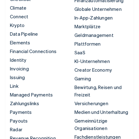
Finanzautomatisierung
Climate
Globale Unternehmen
Connect
In-App-Zahlungen
Krypto
Marktplätze
Data Pipeline
Geldmanagement
Elements
Plattformen
Financial Connections
SaaS
Identity
KI-Unternehmen
Invoicing
Creator Economy
Issuing
Gaming
Link
Bewirtung, Reisen und
Managed Payments
Freizeit
Zahlungslinks
Versicherungen
Payments
Medien und Unterhaltung
Payouts
Gemeinnützige
Organisationen
Radar
Fachdienstleistungen
Revenue Recognition