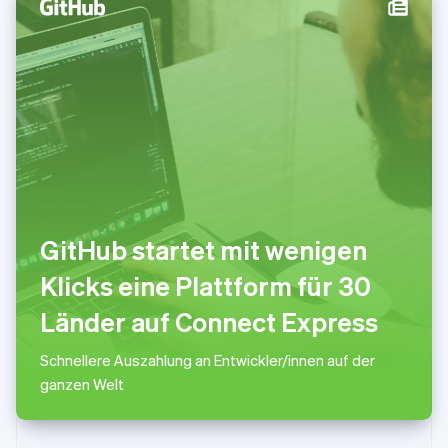
English
Luxemburg
Français
Deutsch
English
Malaysia
English
简体中文
Malta
English
Mexiko
Español
English
Neuseeland
English
Niederlande
GitHub startet mit wenigen
Nederlands
English
Norwegen
Klicks eine Plattform für 30
English
Länder auf Connect Express
Österreich
Deutsch
English
Polen
Schnellere Auszahlung an Entwickler/innen auf der
English
ganzen Welt
Portugal
Português
English
Rumänien