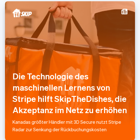
English
Schweden
Svenska
English
Schweiz
Deutsch
Français
Italiano
English
Singapur
English
简体中文
Slowakei
English
Slowenien
English
Italiano
Die Technologie des
Sonderverwaltungsregion Hongkong,
China
maschinellen Lernens von
English
简体中文
Spanien
Stripe hilft SkipTheDishes, die
Español
English
Thailand
Akzeptanz im Netz zu erhöhen
ไทย
English
Tschechische Republik
Kanadas größter Händler mit 3D Secure nutzt Stripe
English
Radar zur Senkung der Rückbuchungskosten
Ungarn
English