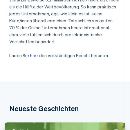
Betrugsprävention
Français
English
Ecosystem
als die Hälfte der Weltbevölkerung. So kann praktisch
Gibraltar
Atlas
jedes Unternehmen, egal wie klein es ist, seine
English
Start-up-Gründung
Partner
Griechenland
Kund/innen überall erreichen. Tatsächlich verkaufen
Stripe App-Marktplatz
Climate
English
70 % der Online-Unternehmen heute international –
CO₂-Entnahme
Indien
aber viele fühlen sich durch protektionistische
English
Vorschriften behindert.
Irland
English
Laden Sie
hier
den vollständigen Bericht herunter.
Italien
Italiano
English
Stripe-Sessions 2026
Japan
Erfahren Sie, wie Stripe Lösungen für die Wirtschaft
Jetzt ansehen
日本語
English
Kanada
English
Français
Kroatien
English
Italiano
Lettland
Neueste Geschichten
English
Liechtenstein
Deutsch
English
Litauen