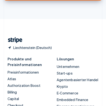
Vereinigte Arabische Emirate
English
Vereinigte Staaten
English
Español
简体中文
Vereinigtes Königreich
English
Zypern
English
Liechtenstein (Deutsch)
Produkte und
Lösungen
Preisinformationen
Unternehmen
Preisinformationen
Start-ups
Atlas
Agentenbasierter Handel
Authorization Boost
Krypto
Billing
E-Commerce
Capital
Embedded Finance
Checkout