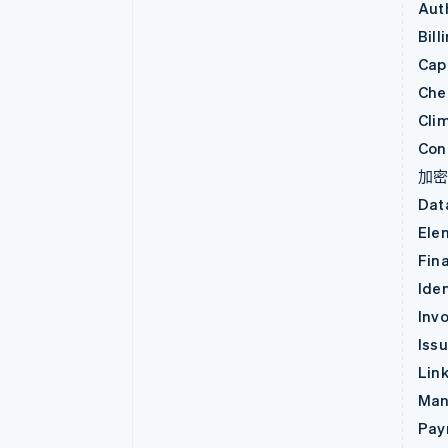
Aut
Bill
Capi
Che
Cli
Con
加
Dat
Ele
Fin
Iden
Invo
Iss
Lin
Man
Pay