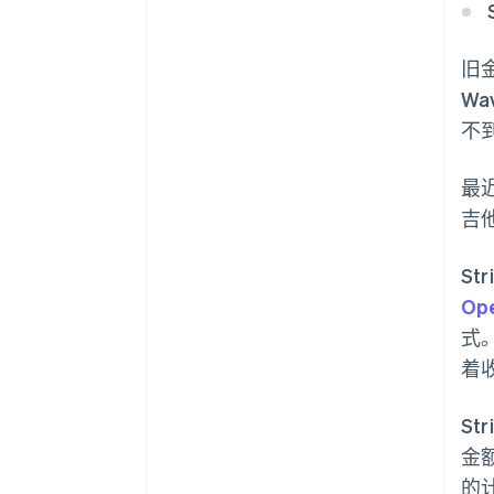
旧金
Wa
不
最近
吉
St
Op
式
着
St
金额
的