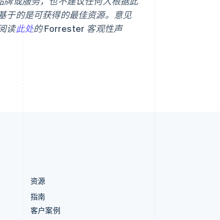
品、品牌或服务，也不建议任何人根据此
匈牙利
基于的是可获得的最佳资源。意见
English
意大利
阅读
此处
的 Forrester 客观性声
Italiano
English
印度
English
英国
h
English
直布罗陀
English
中国内地
简体中文
English
中国香港特别行政区
English
简体中文
资源
指南
客户案例