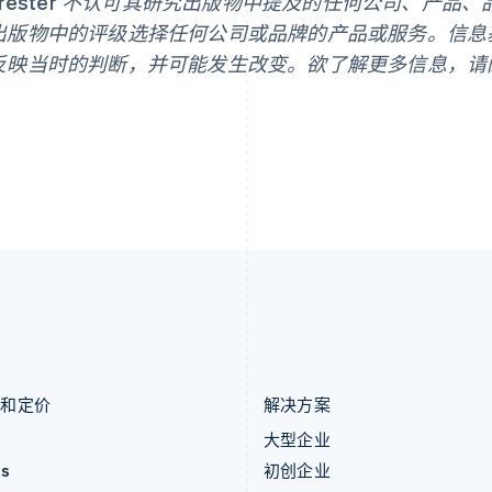
orrester 不认可其研究出版物中提及的任何公司、产
捷克
葡萄牙
出版物中的评级选择任何公司或品牌的产品或服务。信息
English
Português
English
克罗地亚
日本
反映当时的判断，并可能发生改变。欲了解更多信息，请
English
Italiano
日本語
English
。
拉脱维亚
瑞典
English
Svenska
English
立陶宛
瑞士
English
Deutsch
Français
Italiano
Englis
列支敦士登
塞浦路斯
Deutsch
English
English
卢森堡
斯洛伐克
Français
Deutsch
English
English
罗马尼亚
斯洛文尼亚
English
English
Italiano
马尔他
泰国
English
ไทย
English
马来西亚
希腊
English
简体中文
English
品和定价
解决方案
价
大型企业
as
初创企业