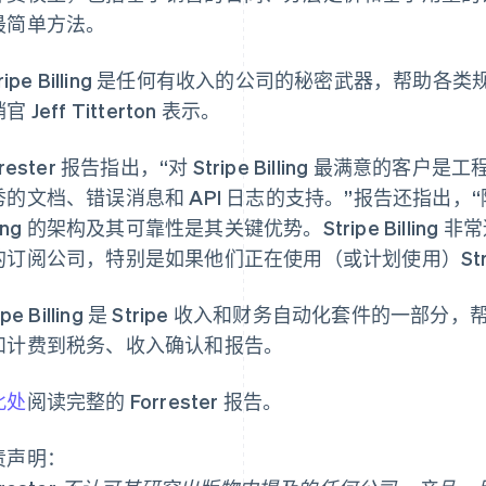
最简单方法。
tripe Billing 是任何有收入的公司的秘密武器，帮助各类
官 Jeff Titterton 表示。
rrester 报告指出，“对 Stripe Billing 最满意
秀的文档、错误消息和 API 日志的支持。”报告还指出，“
lling 的架构及其可靠性是其关键优势。Stripe Billi
订阅公司，特别是如果他们正在使用（或计划使用）Stripe 
ripe Billing 是 Stripe 收入和财务自动化套件
和计费到税务、收入确认和报告。
芬兰
美国
English
Svenska
English
Español
简体中文
此处
阅读完整的 Forrester 报告。
荷兰
墨西哥
Nederlands
English
Español
English
责声明：
加拿大
挪威
English
Français
English