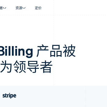
者
资源
定价
景
指南
按行业
公司
资金管理
平台和交易市
商务
持
接受线上付款
AI 企业
产品路线图
Global Payouts
Connect
币
持方案
实施预置结账流程
创作者经济
Sessions 年度大会
向第三方打款
平台支付
务
务
构建平台或交易市场
游戏
招聘
Billing 产品被
金融
管理订阅
酒店、旅游与休闲
资讯中心
动化
提供按用量计费
保险
Stripe Press
企业
发行稳定币支持的支付卡
媒体与娱乐
r 评为领导者
支付
通过智能体配置和管理服务
非营利组织
场
专业服务
理
公共部门
零售
化
on