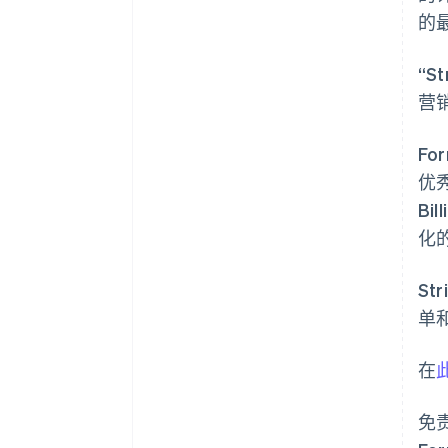
的
“S
营销
Fo
优
Bi
化的
St
单
阿联酋
English
在
爱尔兰
English
爱沙尼亚
免
English