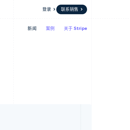
登录
联系销售
新闻
案例
关于 Stripe
资源
生态系统
联系
场
更多
应用集成
合作伙伴
联系销售
Product roadmap
代码示例
Stripe App Marketplace
成为合作伙伴
了解未来规划
开发者博客
API 状态
Radar
欺诈防范
Atlas
初创企业注册
Climate
碳移除