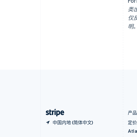
F
奥地利
类
Deutsch
English
澳大利亚
仅
English
明
巴西
Português
English
保加利亚
English
比利时
Nederlands
Français
Deutsch
English
波兰
English
丹麦
English
德国
Deutsch
English
法国
Français
English
产
中国内地 (简体中文)
定
Atl