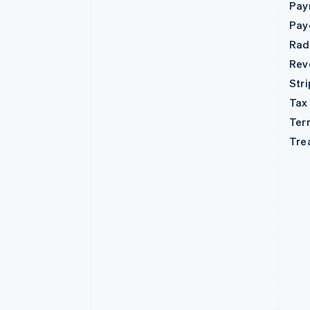
Pay
Pay
Rad
Rev
Str
Tax
Ter
Tre