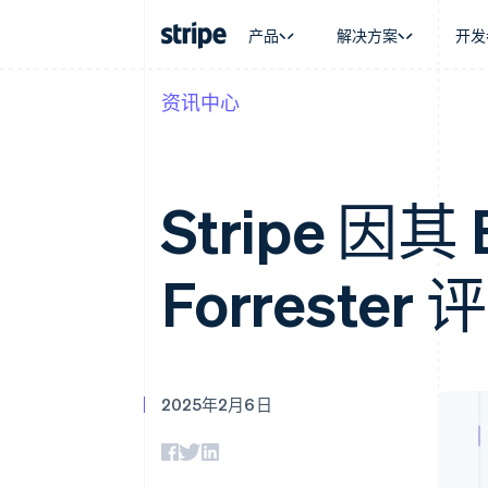
产品
解决方案
开发
资讯中心
按企业阶段
文档
学习
按应用场
支持
支付
营收
大型企业
Stripe 文档
博客
智能体
获取支
Payments
Billing
初创企业
API 参考文档
客户案例
加密货
托管支
在线支付
经常性收入
库与 SDK
指南
电子商
专业服
Stripe 因其 
Payment links
Metronome
Stripe Apps
嵌入式
无代码支付
按用量计费
财务自
Checkout
Subscriptions
全球化
预构建支付界面
订阅管理
Forreste
应用内
Elements
Invoicing
交易市
灵活的 UI 组件
一次性或定期账单
资金管
Payment methods
Tax
平台
接入 125+ 种支付方式
销售税和增值税自动
SaaS
Authorization Boost
Revenue Recogniti
支付成功率优化
会计自动化
2025年2月6日
Link
Stripe Sigma
加速结账
自定义报告
Data Pipeline
数据同步