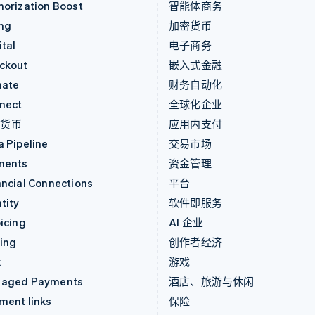
horization Boost
智能体商务
ing
加密货币
tal
电子商务
ckout
嵌入式金融
mate
财务自动化
nect
全球化企业
密货币
应用内支付
a Pipeline
交易市场
ments
资金管理
ancial Connections
平台
tity
软件即服务
icing
AI 企业
uing
创作者经济
k
游戏
aged Payments
酒店、旅游与休闲
ment links
保险