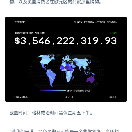
Nederlands
Français
Deutsch
English
物，以及英国消费者在欧元区的商家那里购物。
波兰
English
丹麦
English
德国
Deutsch
English
法国
Français
English
芬兰
English
Svenska
荷兰
Nederlands
English
加拿大
English
Français
捷克
English
克罗地亚
English
Italiano
截图时间：格林威治时间黑色星期五下午。
拉脱维亚
English
立陶宛
“对我们来说，黑色星期五可能是一个非常紧张、高压的