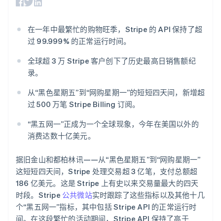
支付成功率优
Stripe Sigma
产品路线图
SaaS
化
自定义报告
Sessions 年度大会
Link
Data Pipeline
招聘
加速结账
在一年中最繁忙的购物旺季，Stripe 的 API 保持了超
数据同步
资讯中心
资源
过 99.999% 的正常运行时间。
Stripe Press
按行业
应用集成
全球超 3 万 Stripe 客户创下了历史最高日销售额纪
AI 企业
代码示例
更多
录。
创作者经济
开发者博客
联系
Product roadmap
游戏
API 状态
了解未来规划
从“黑色星期五”到“网购星期一”的短短四天间，新增超
酒店、旅游与休闲
联系销售
保险
过 500 万笔 Stripe Billing 订阅。
Radar
成为合作伙伴
媒体与娱乐
欺诈防范
非营利组织
“黑五网一”正成为一个全球现象，今年在美国以外的
Atlas
专业服务
消费达数十亿美元。
初创企业注册
公共部门
零售
Climate
据旧金山和都柏林讯——从“黑色星期五”到“网购星期一”
碳移除
这短短四天间，Stripe 处理交易超 3 亿笔，支付总额超
186 亿美元。这是 Stripe 上有史以来交易量最大的四天
生态系统
时段。Stripe
公共微站
实时跟踪了这些指标以及其他十几
合作伙伴
个“黑五网一”指标，其中包括 Stripe API 的正常运行时
Stripe App Marketplace
间。在这段繁忙的活动期间，Stripe API 保持了高于
Stripe Sessions 2026