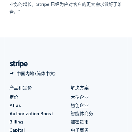
Italiano
English
业务的增长，Stripe 已经为应对客户的更大需求做好了准
印度
备。”
English
英国
English
直布罗陀
English
中国内地
简体中文
English
中国香港特别行政区
English
简体中文
中国内地 (简体中文)
产品和定价
解决方案
定价
大型企业
Atlas
初创企业
Authorization Boost
智能体商务
Billing
加密货币
Capital
电子商务