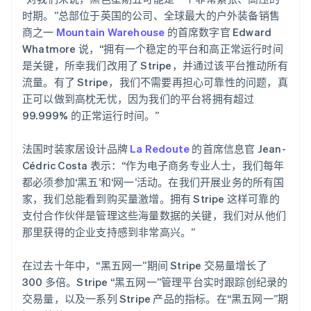
English
列支敦士登
时期。”总部位于英国的公司、全球最大的户外装备销售
Deutsch
English
商之一
Mountain Warehouse
的首席数字官 Edward
卢森堡
Whatmore 说，“拥有一个稳定的平台和高正常运行时间
Français
Deutsch
English
是关键，所幸我们改用了 Stripe，并通过该平台推动所有
罗马尼亚
流量。有了 Stripe，我们不需要再担心可靠性的问题，真
English
马尔他
正可以做到高枕无忧，因为我们的平台将拥有超过
English
99.999% 的正常运行时间。”
马来西亚
English
简体中文
法国时装家居设计品牌
La Redoute
的首席信息官 Jean-
美国
Cédric Costa 表示：“作为电子商务专业人士，我们每年
English
Español
简体中文
都必须参加‘黑五’和‘网一’活动。在我们开展业务的所有国
墨西哥
家，我们总能看到购买量激增。拥有 Stripe 这样可靠的
Español
English
挪威
支付合作伙伴是管理这些海量数据的关键，我们对从他们
English
那里获得的企业支持感到非常高兴。”
葡萄牙
Português
English
在过去十年中，“黑五网一”期间 Stripe 交易量增长了
日本
300 多倍。Stripe “黑五网一”管理平台实时跟踪创纪录的
日本語
English
瑞典
交易量，以及一系列 Stripe 产品的指标。在“黑五网一”期