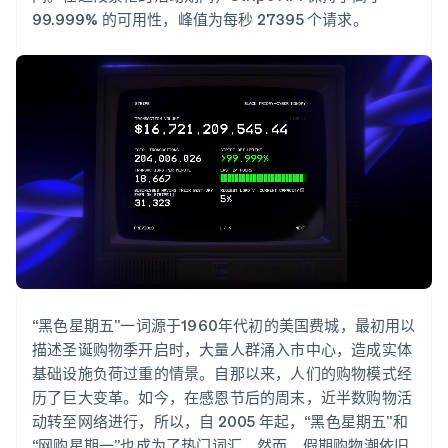
了解 Stripe 如何为 AI 构建经济基础设施。
99.999% 的可用性，峰值为每秒 27395 个请求。
立即观看
“黑色星期五”一词源于1960年代初的美国费城，最初用以
描述圣诞购物季开启时，大量人群涌入市中心，造成实体
基础设施负荷过重的情景。自那以来，人们的购物模式经
历了巨大变革。如今，在感恩节后的周末，近半数购物活
动转至网络进行，所以，自 2005 年起，“黑色星期五”和
“网购星期一”也成为了热门词汇。然而，假期购物潮依旧