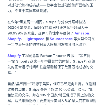
对基础设施构成挑战——数字金融基础设施所面临的压
力，不亚于实体基础设施。
在今年“黑五网一”期间，Stripe 每分钟处理峰值达
93304 笔交易，同时保持着 API 正常运行时间大于
99.999% 的水准。这种可靠性水平确保了
Amazon
、
阿联酋
Shopify
、
Lightspeed
和
Squarespace
等大型公司在
English
一年中最狂热的购物日最大限度地发挥其收入潜力。
爱尔兰
English
爱沙尼亚
Shopify
工程副总裁 Farhan Thawar 表示：“‘黑五网
English
一’是 Shopify 商家一年中最繁忙的时刻，Stripe 行业领
奥地利
先的正常运行时间和性能帮助确保了数百万笔成功的交
Deutsch
English
易。”
澳大利亚
English
巴西
虽然“黑五网一”起源于美国，但它已经走向世界。在刚刚
Português
English
过去的周末，Stripe 处理了超过 10 亿英镑、欧元、加元
保加利亚
和澳元的交易，并在 185 个国家/地区促成了网上购物交
English
易。跨货币购物的主要流向是美国人从加拿大商家那里购
比利时