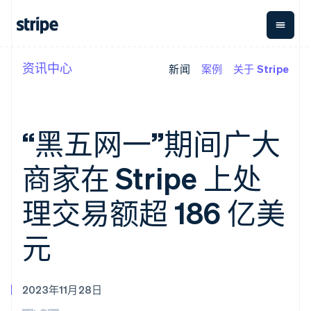
资讯中心
新闻
案例
关于 Stripe
按企业阶段
文档
学习
支付
营收
资金管
平台
理
易市
大型企业
Stripe 文档
博客
Payments
Billing
初创企业
API 参考文档
客户案例
在线支付
经常性收入
Global
Conn
库与 SDK
指南
“黑五网一”期间广大
Payment links
Metronome
Payouts
Stripe Apps
按用量计费
平台
无代码支付
Subscriptions
向第三
商家在 Stripe 上处
按应用场景
Checkout
方打款
支持
预构建支付界
订阅管理
指南
智能体商务
面
Invoicing
理交易额超 186 亿美
加密货币
获取支持
一次性或定期
Elements
电子商务
接受线上付款
托管支持方案
灵活的 UI 组件
账单
嵌入式金融
实施预置结账流程
专业服务
元
Payment
Tax
财务自动化
构建平台或交易市场
methods
销售税和增值
全球化企业
管理订阅
接入 125+ 种支
税自动化
应用内支付
提供按用量计费
付方式
Revenue
交易市场
发行稳定币支持的支付卡
Authorization
Recognition
2023年11月28日
公司
资金管理
通过智能体配置和管理服
Boost
会计自动化
平台
务