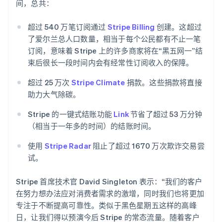
Svenska
English
间，总共：
瑞士
Deutsch
Français
Italiano
English
超过 540 万笔订阅通过
Stripe Billing
创建。这超过
塞浦路斯
了爱尔兰总人口数量，相当于每个公民都有不止一笔
English
斯洛伐克
订阅，意味着 Stripe 上的许多商家将在“黑五网一”结
English
束后很长一段时间内会有经常性订阅收入的保障。
斯洛文尼亚
English
Italiano
超过 25 万次
Stripe Climate
捐款。这些捐款将直接
泰国
助力大气除碳。
ไทย
English
希腊
Stripe 的一键式结账功能
Link
节省了超过 53 万分钟
English
（相当于一年多的时间）的结账时间。
西班牙
Español
English
使用
Stripe Radar
阻止了超过 1670 万次欺诈交易尝
新加坡
试。
English
简体中文
新西兰
Stripe 首席技术官 David Singleton 表示：“我们的客户
English
匈牙利
在努力想办法应对消费者需求的激增，同时我们也将更加
English
专注于不断提高可靠性。类似于黑色星期五这样的高峰
意大利
日，让我们得以预演今后 Stripe 的常态流量。随着客户