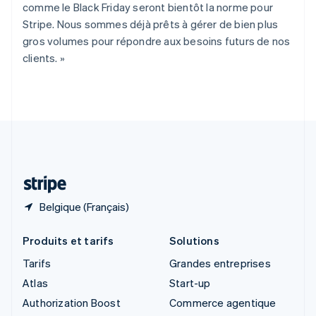
English
comme le Black Friday seront bientôt la norme pour
Singapour
Stripe. Nous sommes déjà prêts à gérer de bien plus
English
简体中文
gros volumes pour répondre aux besoins futurs de nos
Slovaquie
clients. »
English
Slovénie
English
Italiano
Suède
Svenska
English
Suisse
Deutsch
Français
Italiano
English
Thaïlande
ไทย
English
Belgique (Français)
Produits et tarifs
Solutions
Tarifs
Grandes entreprises
Atlas
Start-up
Authorization Boost
Commerce agentique