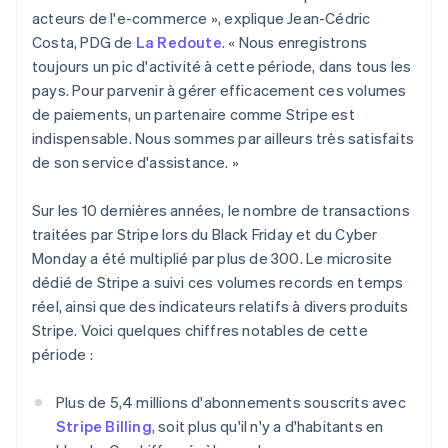
English
acteurs de l'e-commerce », explique Jean-Cédric
Grèce
Costa, PDG de
La Redoute
. « Nous enregistrons
English
Hongrie
toujours un pic d'activité à cette période, dans tous les
English
pays. Pour parvenir à gérer efficacement ces volumes
Inde
de paiements, un partenaire comme Stripe est
English
indispensable. Nous sommes par ailleurs très satisfaits
Irlande
de son service d'assistance. »
English
Italie
Italiano
English
Sur les 10 dernières années, le nombre de transactions
Japon
traitées par Stripe lors du Black Friday et du Cyber
日本語
English
Monday a été multiplié par plus de 300. Le microsite
Lettonie
dédié de Stripe a suivi ces volumes records en temps
English
réel, ainsi que des indicateurs relatifs à divers produits
Liechtenstein
Stripe. Voici quelques chiffres notables de cette
Deutsch
English
Lituanie
période :
English
Luxembourg
Plus de 5,4 millions d'abonnements souscrits avec
Français
Deutsch
English
Stripe Billing
, soit plus qu'il n'y a d'habitants en
Malaisie