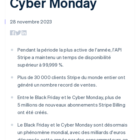
Cyber Monday
UI flexibles
Recognition
l’application
Gérer des
Moyens de
Comptabilité
Entreprise
Marketplaces
abonnements
paiement
automatisée
Gestion financière
Proposer une
Accès à plus
Stripe Sigma
Roadmap produit
28 novembre 2023
Plateformes
facturation à l'usage
de 125
Rapports
Sessions : conférence
SaaS
Émettre des cartes
Terminal
personnalisés
annuelle
bancaires adossées à
Paiements en
Data Pipeline
Carrières
des stablecoins
personne
Synchronisation
Communiqués de
Fournir et gérer des
Authorization
des données
presse
Pendant la période la plus active de l'année, l'API
services avec des
Par secteur
Boost
Stripe Press
agents
Stripe a maintenu un temps de disponibilité
Acceptation
supérieur à 99,999 %.
optimisée
Entreprises d'IA
Link
Économie des
Paiements
créateurs
Plus de 30 000 clients Stripe du monde entier ont
Contact
Ressources
Jeux
accélérés
généré un nombre record de ventes.
Hôtellerie, voyages et
Financial
Contacter notre équipe
loisirs
Intégrations
Connections
Entre le Black Friday et le Cyber Monday, plus de
Assurance
d'applications
Comptes
Devenir partenaire
5 millions de nouveaux abonnements Stripe Billing
Médias et
Exemples de code
financiers
divertissements
Blog des développeurs
associés
ont été créés.
Organisations à but
non lucratif
État de l'API
Le Black Friday et le Cyber Monday sont désormais
Services aux
Plus
un phénomène mondial, avec des milliards d'euros
entreprises
Product roadmap
Secteur public
dépensés cette année par des consommateurs en