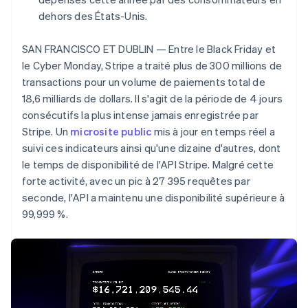
Découvrez les prochaines évolutions
Commerce en ligne
dehors des États-Unis.
Radar
Prévention de la fraude
SAN FRANCISCO ET DUBLIN — Entre le Black Friday et
Écosystème
Atlas
le Cyber Monday, Stripe a traité plus de 300 millions de
Constitution de start-up
transactions pour un volume de paiements total de
Partenaires
Climate
18,6 milliards de dollars. Il s'agit de la période de 4 jours
Stripe App Marketplace
Élimination du carbone
consécutifs la plus intense jamais enregistrée par
Stripe. Un
Identity
microsite public
mis à jour en temps réel a
Vérification de l'identité
suivi ces indicateurs ainsi qu'une dizaine d'autres, dont
le temps de disponibilité de l'API Stripe. Malgré cette
forte activité, avec un pic à 27 395 requêtes par
seconde, l'API a maintenu une disponibilité supérieure à
99,999 %.
Stripe Sessions 2026
Découvrez comment Stripe construit l’infrastructure écono
Regarder la vidéo