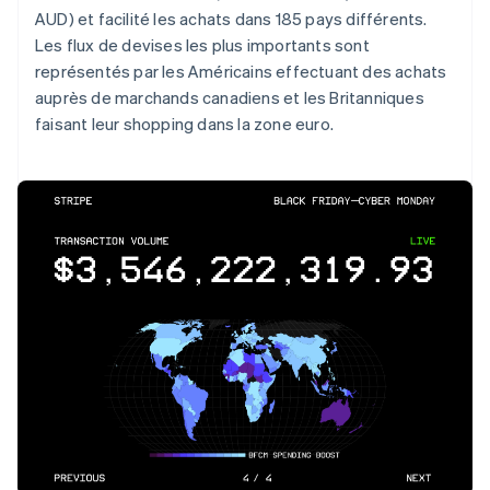
AUD) et facilité les achats dans 185 pays différents.
Les flux de devises les plus importants sont
représentés par les Américains effectuant des achats
auprès de marchands canadiens et les Britanniques
faisant leur shopping dans la zone euro.
Allemagne
Deutsch
English
Australie
English
Autriche
Deutsch
English
Belgique
Nederlands
Français
Deutsch
English
Brésil
Português
English
Bulgarie
English
Canada