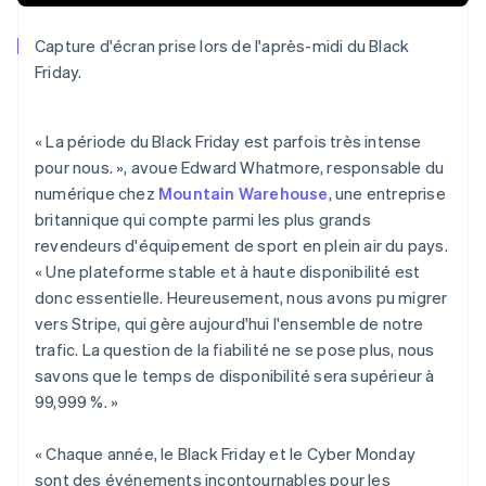
English
Français
Chine continentale
Capture d'écran prise lors de l'après-midi du Black
简体中文
English
Chypre
Friday.
English
Croatie
English
Italiano
« La période du Black Friday est parfois très intense
Danemark
pour nous. », avoue Edward Whatmore, responsable du
English
numérique chez
Mountain Warehouse
, une entreprise
Émirats arabes unis
britannique qui compte parmi les plus grands
English
revendeurs d'équipement de sport en plein air du pays.
Espagne
« Une plateforme stable et à haute disponibilité est
Español
English
Estonie
donc essentielle. Heureusement, nous avons pu migrer
English
vers Stripe, qui gère aujourd'hui l'ensemble de notre
États-Unis
trafic. La question de la fiabilité ne se pose plus, nous
English
Español
简体中文
savons que le temps de disponibilité sera supérieur à
Finlande
99,999 %. »
English
Svenska
France
Français
English
« Chaque année, le Black Friday et le Cyber Monday
Gibraltar
sont des événements incontournables pour les