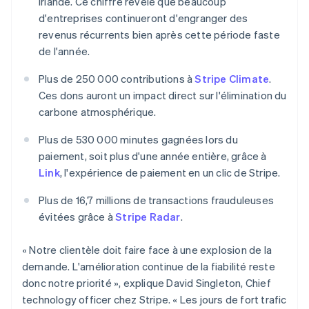
Irlande. Ce chiffre révèle que beaucoup
English
简体中文
Malte
d'entreprises continueront d'engranger des
English
revenus récurrents bien après cette période faste
Mexique
de l'année.
Español
English
Norvège
Plus de 250 000 contributions à
Stripe Climate
.
English
Ces dons auront un impact direct sur l'élimination du
Nouvelle-Zélande
carbone atmosphérique.
English
Pays-Bas
Plus de 530 000 minutes gagnées lors du
Nederlands
English
Pologne
paiement, soit plus d'une année entière, grâce à
English
Link
, l'expérience de paiement en un clic de Stripe.
Portugal
Português
English
Plus de 16,7 millions de transactions frauduleuses
R.A.S. de Hong Kong, Chine
évitées grâce à
Stripe Radar
.
English
简体中文
République tchèque
« Notre clientèle doit faire face à une explosion de la
English
demande. L'amélioration continue de la fiabilité reste
Roumanie
donc notre priorité », explique David Singleton, Chief
English
Royaume-Uni
technology officer chez Stripe. « Les jours de fort trafic