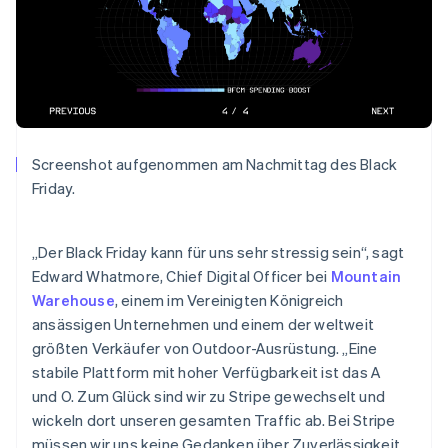
Brasilien
Português
English
Bulgarien
English
Dänemark
English
Deutschland
Deutsch
English
Screenshot aufgenommen am Nachmittag des Black
Estland
Friday.
English
Festlandchina
简体中文
English
„Der Black Friday kann für uns sehr stressig sein“, sagt
Finnland
Edward Whatmore, Chief Digital Officer bei
Mountain
English
Svenska
Frankreich
Warehouse
, einem im Vereinigten Königreich
Français
English
ansässigen Unternehmen und einem der weltweit
Gibraltar
größten Verkäufer von Outdoor-Ausrüstung. „Eine
English
stabile Plattform mit hoher Verfügbarkeit ist das A
Griechenland
und O. Zum Glück sind wir zu Stripe gewechselt und
English
wickeln dort unseren gesamten Traffic ab. Bei Stripe
Indien
müssen wir uns keine Gedanken über Zuverlässigkeit
English