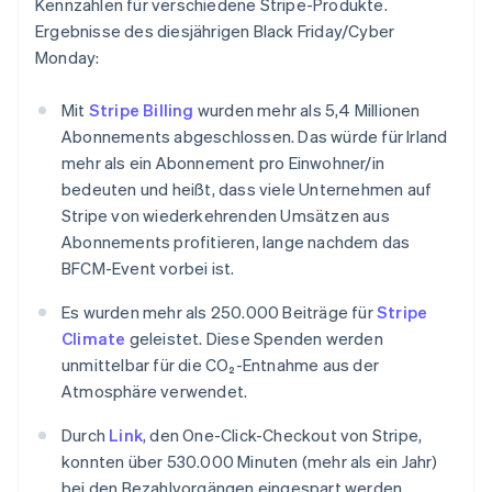
Kennzahlen für verschiedene Stripe-Produkte.
Mexiko
Ergebnisse des diesjährigen Black Friday/Cyber
Español
English
Monday:
Neuseeland
English
Niederlande
Mit
Stripe Billing
wurden mehr als 5,4 Millionen
Nederlands
English
Abonnements abgeschlossen. Das würde für Irland
Norwegen
mehr als ein Abonnement pro Einwohner/in
English
bedeuten und heißt, dass viele Unternehmen auf
Österreich
Stripe von wiederkehrenden Umsätzen aus
Deutsch
English
Polen
Abonnements profitieren, lange nachdem das
English
BFCM-Event vorbei ist.
Portugal
Português
English
Es wurden mehr als 250.000 Beiträge für
Stripe
Rumänien
Climate
geleistet. Diese Spenden werden
English
unmittelbar für die CO₂-Entnahme aus der
Schweden
Atmosphäre verwendet.
Svenska
English
Schweiz
Durch
Link
, den One-Click-Checkout von Stripe,
Deutsch
Français
Italiano
English
Singapur
konnten über 530.000 Minuten (mehr als ein Jahr)
English
简体中文
bei den Bezahlvorgängen eingespart werden.