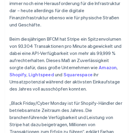
immer noch eine Herausforderung für die Infrastruktur
dar – heute allerdings für die digitale
Finanzinfrastruktur ebenso wie für physische Straßen
und Geschäfte.
Beim diesjährigen BFCM hat Stripe ein Spitzenvolumen
von 93.304 Transaktionen pro Minute abgewickelt und
dabei eine API-Verfügbarkeit von mehr als 99,999 %
aufrechterhalten. Dieses Maß an Zuverlässigkeit
sorgte dafür, dass große Unternehmen wie
Amazon
,
Shopify
,
Lightspeed
und
Squarespace
ihr
Umsatzpotenzial während der aktivsten Einkaufstage
des Jahres voll ausschöpfen konnten.
„Black Friday/Cyber Monday ist für Shopify-Händler der
betriebsamste Zeitraum des Jahres. Die
branchenführende Verfügbarkeit und Leistung von
Stripe hat dazu beigetragen, Millionen von
Transaktionen zum Erfolg zu führen“, erklärt Farhan