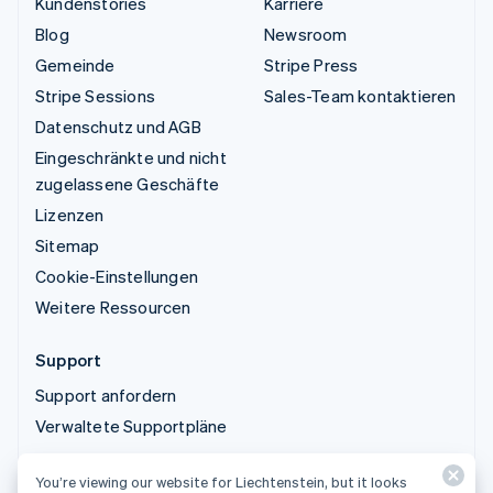
Kundenstories
Karriere
Blog
Newsroom
Gemeinde
Stripe Press
Stripe Sessions
Sales-Team kontaktieren
Datenschutz und AGB
Eingeschränkte und nicht
zugelassene Geschäfte
Lizenzen
Sitemap
Cookie-Einstellungen
Weitere Ressourcen
Support
Support anfordern
Verwaltete Supportpläne
© 2026 Stripe, LLC
You’re viewing our website for Liechtenstein, but it looks