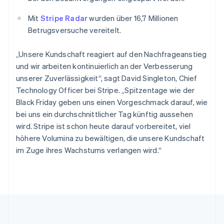
Slowakei
English
Mit
Stripe Radar
wurden über 16,7 Millionen
Slowenien
Betrugsversuche vereitelt.
English
Italiano
Sonderverwaltungsregion Hongkong,
„Unsere Kundschaft reagiert auf den Nachfrageanstieg
China
und wir arbeiten kontinuierlich an der Verbesserung
English
简体中文
unserer Zuverlässigkeit“, sagt David Singleton, Chief
Spanien
Technology Officer bei Stripe. „Spitzentage wie der
Español
English
Thailand
Black Friday geben uns einen Vorgeschmack darauf, wie
ไทย
English
bei uns ein durchschnittlicher Tag künftig aussehen
Tschechische Republik
wird. Stripe ist schon heute darauf vorbereitet, viel
English
höhere Volumina zu bewältigen, die unsere Kundschaft
Ungarn
im Zuge ihres Wachstums verlangen wird.“
English
Vereinigte Arabische Emirate
English
Vereinigte Staaten
English
Español
简体中文
Vereinigtes Königreich
English
Zypern