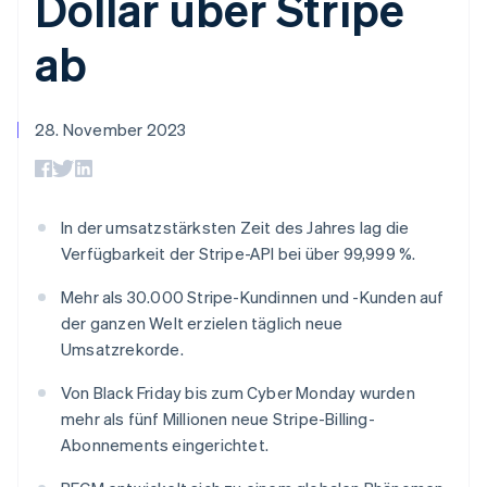
Dollar über Stripe
Data Pipeline
Geldmanagement
Marktplatz auf
Zugriff auf mehr als
Datensynchronisierung
Produkt-Roadmap
Plattformen
Grundlagen der
ab
125
Stripe Sessions
SaaS
Abonnementverwaltung
Terminal
Karriere
Zahlungen vor Ort
Newsroom
So setzen Sie
Authorization
Stripe Press
nutzungsbasierte
Boost
28. November 2023
Abrechnung um
Nach Branche
Optimierung der
Stablecoin-gestützte
Autorisierungsraten
Karten ausgeben: So
Link
KI-Unternehmen
Kontakt
geht´s
Beschleunigter
Creator Economy
Bereitstellung und
Bezahlvorgang
In der umsatzstärksten Zeit des Jahres lag die
Gaming
Verwaltung von
Sales-Team
Financial
Bewirtung, Reisen und
Diensten mit Agenten
Verfügbarkeit der Stripe-API bei über 99,999 %.
kontaktieren
Connections
Freizeit
Partner werden
Verbundene
Versicherungen
Mehr als 30.000 Stripe-Kundinnen und -Kunden auf
Medien und
Finanzdaten
der ganzen Welt erzielen täglich neue
Unterhaltung
Ressourcen
Gemeinnützige
Umsatzrekorde.
Organisationen
Fachdienstleistungen
App-Integrationen
Von Black Friday bis zum Cyber Monday wurden
Mehr
Öffentlicher Sektor
Code-Beispiele
mehr als fünf Millionen neue Stripe-Billing-
Product roadmap
Einzelhandel
Entwickler-Blog
Ausblick
API-Status
Abonnements eingerichtet.
Radar