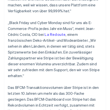
Irland
machen, weil wir wissen, dass unsere Plattform eine
English
Verfügbarkeit von über 99,999% hat.“
Italien
Italiano
English
„Black Friday und Cyber Monday sind für uns als E-
Japan
Commerce-Profis jedes Jahr ein Muss“, meint Jean-
日本語
English
Kanada
Cédric Costa, CIO bei
La Redoute
, einem
English
Français
französischen Deko-Artikel- und Modeanbieter. „Wir
Kroatien
sehen in allen Ländern, in denen wir tätig sind, stets
English
Italiano
Spitzenwerte bei den Einkäufen. Ein zuverlässiger
Lettland
Zahlungspartner wie Stripe ist bei der Bewältigung
English
Liechtenstein
dieser enormen Volumina unverzichtbar. Zudem sind
Deutsch
English
wir sehr zufrieden mit dem Support, den wir von Stripe
Litauen
erhalten.“
English
Luxemburg
Das BFCM-Transaktionsvolumen über Stripe ist in den
Français
Deutsch
English
Malaysia
letzten 10 Jahren um mehr als das 300-Fache
English
简体中文
gestiegen. Das BFCM-Dashboard von Stripe hat das
Malta
Rekordvolumen in Echtzeit verfolgt, zusammen mit
English