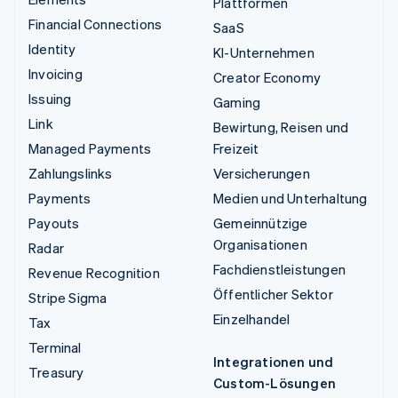
Plattformen
Financial Connections
SaaS
Identity
KI-Unternehmen
Invoicing
Creator Economy
Issuing
Gaming
Link
Bewirtung, Reisen und
Managed Payments
Freizeit
Zahlungslinks
Versicherungen
Payments
Medien und Unterhaltung
Payouts
Gemeinnützige
Organisationen
Radar
Fachdienstleistungen
Revenue Recognition
Öffentlicher Sektor
Stripe Sigma
Einzelhandel
Tax
Terminal
Integrationen und
Treasury
Custom-Lösungen