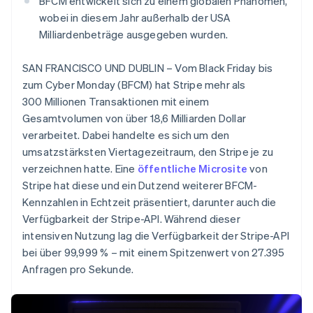
BFCM entwickelt sich zu einem globalen Phänomen,
Betrugsprävention
Ecosystem
wobei in diesem Jahr außerhalb der USA
Atlas
Milliardenbeträge ausgegeben wurden.
Start-up-Gründung
Partner
Stripe App-Marktplatz
Climate
SAN FRANCISCO UND DUBLIN – Vom Black Friday bis
CO₂-Entnahme
zum Cyber Monday (BFCM) hat Stripe mehr als
300 Millionen Transaktionen mit einem
Gesamtvolumen von über 18,6 Milliarden Dollar
verarbeitet. Dabei handelte es sich um den
umsatzstärksten Viertagezeitraum, den Stripe je zu
Stripe-Sessions 2026
Erfahren Sie, wie Stripe Lösungen für die Wirtschaft
verzeichnen hatte. Eine
öffentliche Microsite
von
Jetzt ansehen
Stripe hat diese und ein Dutzend weiterer BFCM-
Kennzahlen in Echtzeit präsentiert, darunter auch die
Verfügbarkeit der Stripe-API. Während dieser
intensiven Nutzung lag die Verfügbarkeit der Stripe-API
bei über 99,999 % – mit einem Spitzenwert von 27.395
Anfragen pro Sekunde.