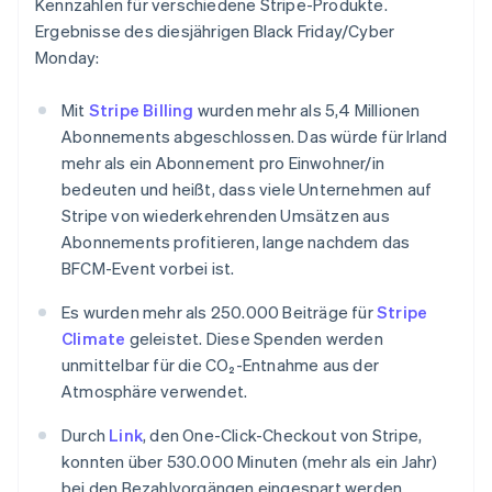
Kennzahlen für verschiedene Stripe-Produkte.
Mexiko
Ergebnisse des diesjährigen Black Friday/Cyber
Español
English
Monday:
Neuseeland
English
Niederlande
Mit
Stripe Billing
wurden mehr als 5,4 Millionen
Nederlands
English
Abonnements abgeschlossen. Das würde für Irland
Norwegen
mehr als ein Abonnement pro Einwohner/in
English
bedeuten und heißt, dass viele Unternehmen auf
Österreich
Stripe von wiederkehrenden Umsätzen aus
Deutsch
English
Polen
Abonnements profitieren, lange nachdem das
English
BFCM-Event vorbei ist.
Portugal
Português
English
Es wurden mehr als 250.000 Beiträge für
Stripe
Rumänien
Climate
geleistet. Diese Spenden werden
English
unmittelbar für die CO₂-Entnahme aus der
Schweden
Atmosphäre verwendet.
Svenska
English
Schweiz
Durch
Link
, den One-Click-Checkout von Stripe,
Deutsch
Français
Italiano
English
Singapur
konnten über 530.000 Minuten (mehr als ein Jahr)
English
简体中文
bei den Bezahlvorgängen eingespart werden.