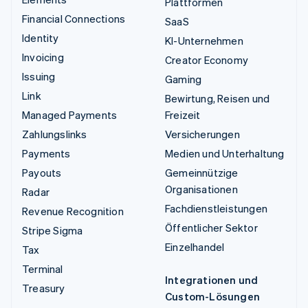
Plattformen
Financial Connections
SaaS
Identity
KI-Unternehmen
Invoicing
Creator Economy
Issuing
Gaming
Link
Bewirtung, Reisen und
Managed Payments
Freizeit
Zahlungslinks
Versicherungen
Payments
Medien und Unterhaltung
Payouts
Gemeinnützige
Organisationen
Radar
Fachdienstleistungen
Revenue Recognition
Öffentlicher Sektor
Stripe Sigma
Einzelhandel
Tax
Terminal
Integrationen und
Treasury
Custom-Lösungen