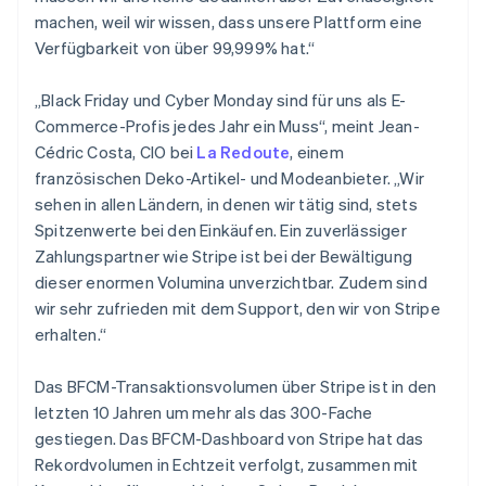
Irland
machen, weil wir wissen, dass unsere Plattform eine
English
Verfügbarkeit von über 99,999% hat.“
Italien
Italiano
English
„Black Friday und Cyber Monday sind für uns als E-
Japan
Commerce-Profis jedes Jahr ein Muss“, meint Jean-
日本語
English
Kanada
Cédric Costa, CIO bei
La Redoute
, einem
English
Français
französischen Deko-Artikel- und Modeanbieter. „Wir
Kroatien
sehen in allen Ländern, in denen wir tätig sind, stets
English
Italiano
Spitzenwerte bei den Einkäufen. Ein zuverlässiger
Lettland
Zahlungspartner wie Stripe ist bei der Bewältigung
English
Liechtenstein
dieser enormen Volumina unverzichtbar. Zudem sind
Deutsch
English
wir sehr zufrieden mit dem Support, den wir von Stripe
Litauen
erhalten.“
English
Luxemburg
Das BFCM-Transaktionsvolumen über Stripe ist in den
Français
Deutsch
English
Malaysia
letzten 10 Jahren um mehr als das 300-Fache
English
简体中文
gestiegen. Das BFCM-Dashboard von Stripe hat das
Malta
Rekordvolumen in Echtzeit verfolgt, zusammen mit
English