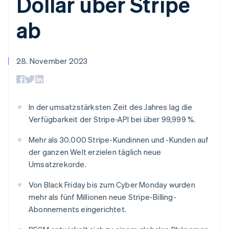
Dollar über Stripe
Data Pipeline
Geldmanagement
Marktplatz auf
Zugriff auf mehr als
Datensynchronisierung
Produkt-Roadmap
Plattformen
Grundlagen der
ab
125
Stripe Sessions
SaaS
Abonnementverwaltung
Terminal
Karriere
Zahlungen vor Ort
Newsroom
So setzen Sie
Authorization
Stripe Press
nutzungsbasierte
Boost
28. November 2023
Abrechnung um
Nach Branche
Optimierung der
Stablecoin-gestützte
Autorisierungsraten
Karten ausgeben: So
Link
KI-Unternehmen
Kontakt
geht´s
Beschleunigter
Creator Economy
Bereitstellung und
Bezahlvorgang
In der umsatzstärksten Zeit des Jahres lag die
Gaming
Verwaltung von
Sales-Team
Financial
Bewirtung, Reisen und
Diensten mit Agenten
Verfügbarkeit der Stripe-API bei über 99,999 %.
kontaktieren
Connections
Freizeit
Partner werden
Verbundene
Versicherungen
Mehr als 30.000 Stripe-Kundinnen und -Kunden auf
Medien und
Finanzdaten
der ganzen Welt erzielen täglich neue
Unterhaltung
Ressourcen
Gemeinnützige
Umsatzrekorde.
Organisationen
Fachdienstleistungen
App-Integrationen
Von Black Friday bis zum Cyber Monday wurden
Mehr
Öffentlicher Sektor
Code-Beispiele
mehr als fünf Millionen neue Stripe-Billing-
Product roadmap
Einzelhandel
Entwickler-Blog
Ausblick
API-Status
Abonnements eingerichtet.
Radar