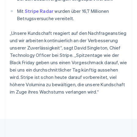
Slowakei
English
Mit
Stripe Radar
wurden über 16,7 Millionen
Slowenien
Betrugsversuche vereitelt.
English
Italiano
Sonderverwaltungsregion Hongkong,
„Unsere Kundschaft reagiert auf den Nachfrageanstieg
China
und wir arbeiten kontinuierlich an der Verbesserung
English
简体中文
unserer Zuverlässigkeit“, sagt David Singleton, Chief
Spanien
Technology Officer bei Stripe. „Spitzentage wie der
Español
English
Thailand
Black Friday geben uns einen Vorgeschmack darauf, wie
ไทย
English
bei uns ein durchschnittlicher Tag künftig aussehen
Tschechische Republik
wird. Stripe ist schon heute darauf vorbereitet, viel
English
höhere Volumina zu bewältigen, die unsere Kundschaft
Ungarn
im Zuge ihres Wachstums verlangen wird.“
English
Vereinigte Arabische Emirate
English
Vereinigte Staaten
English
Español
简体中文
Vereinigtes Königreich
English
Zypern