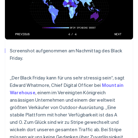
Brasilien
Português
English
Bulgarien
English
Dänemark
English
Deutschland
Deutsch
English
Screenshot aufgenommen am Nachmittag des Black
Estland
Friday.
English
Festlandchina
简体中文
English
„Der Black Friday kann für uns sehr stressig sein“, sagt
Finnland
Edward Whatmore, Chief Digital Officer bei
Mountain
English
Svenska
Frankreich
Warehouse
, einem im Vereinigten Königreich
Français
English
ansässigen Unternehmen und einem der weltweit
Gibraltar
größten Verkäufer von Outdoor-Ausrüstung. „Eine
English
stabile Plattform mit hoher Verfügbarkeit ist das A
Griechenland
und O. Zum Glück sind wir zu Stripe gewechselt und
English
wickeln dort unseren gesamten Traffic ab. Bei Stripe
Indien
müssen wir uns keine Gedanken über Zuverlässigkeit
English