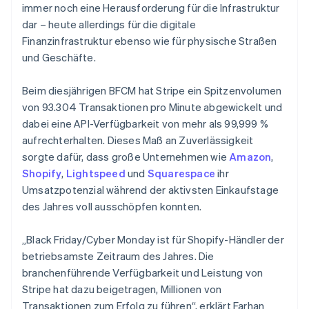
immer noch eine Herausforderung für die Infrastruktur
dar – heute allerdings für die digitale
Finanzinfrastruktur ebenso wie für physische Straßen
und Geschäfte.
Beim diesjährigen BFCM hat Stripe ein Spitzenvolumen
von 93.304 Transaktionen pro Minute abgewickelt und
dabei eine API-Verfügbarkeit von mehr als 99,999 %
aufrechterhalten. Dieses Maß an Zuverlässigkeit
sorgte dafür, dass große Unternehmen wie
Amazon
,
Shopify
,
Lightspeed
und
Squarespace
ihr
Umsatzpotenzial während der aktivsten Einkaufstage
des Jahres voll ausschöpfen konnten.
„Black Friday/Cyber Monday ist für Shopify-Händler der
betriebsamste Zeitraum des Jahres. Die
branchenführende Verfügbarkeit und Leistung von
Stripe hat dazu beigetragen, Millionen von
Transaktionen zum Erfolg zu führen“, erklärt Farhan