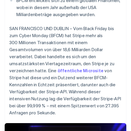
BFCM entwickelt sich zu einem globalen Phänomen,
Betrugsprävention
Ecosystem
wobei in diesem Jahr außerhalb der USA
Atlas
Milliardenbeträge ausgegeben wurden.
Start-up-Gründung
Partner
Stripe App-Marktplatz
Climate
SAN FRANCISCO UND DUBLIN – Vom Black Friday bis
CO₂-Entnahme
zum Cyber Monday (BFCM) hat Stripe mehr als
Identity
300 Millionen Transaktionen mit einem
Online-Identitätsprüfung
Gesamtvolumen von über 18,6 Milliarden Dollar
verarbeitet. Dabei handelte es sich um den
umsatzstärksten Viertagezeitraum, den Stripe je zu
verzeichnen hatte. Eine
öffentliche Microsite
von
Stripe hat diese und ein Dutzend weiterer BFCM-
Stripe-Sessions 2026
Erfahren Sie, wie Stripe Lösungen für die Wirts
Kennzahlen in Echtzeit präsentiert, darunter auch die
Jetzt ansehen
Verfügbarkeit der Stripe-API. Während dieser
intensiven Nutzung lag die Verfügbarkeit der Stripe-API
bei über 99,999 % – mit einem Spitzenwert von 27.395
Anfragen pro Sekunde.