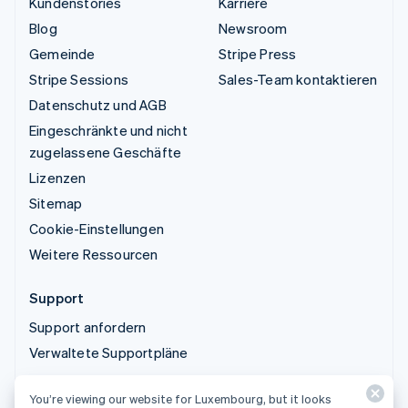
Kundenstories
Karriere
Blog
Newsroom
Gemeinde
Stripe Press
Stripe Sessions
Sales-Team kontaktieren
Datenschutz und AGB
Eingeschränkte und nicht
zugelassene Geschäfte
Lizenzen
Sitemap
Cookie-Einstellungen
Weitere Ressourcen
Support
Support anfordern
Verwaltete Supportpläne
© 2026 Stripe, LLC
You’re viewing our website for Luxembourg, but it looks