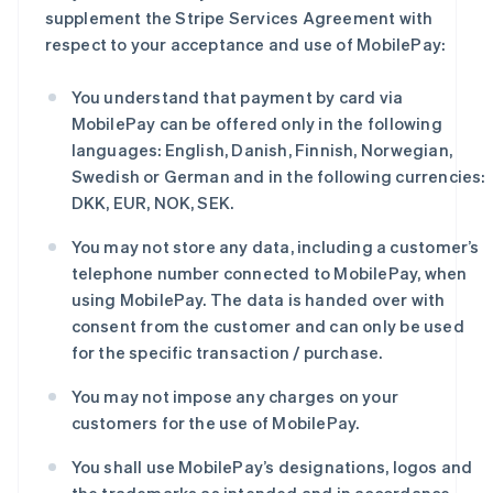
波兰
supplement the Stripe Services Agreement with
English
respect to your acceptance and use of MobilePay:
丹麦
English
德国
You understand that payment by card via
Deutsch
English
MobilePay can be offered only in the following
法国
languages: English, Danish, Finnish, Norwegian,
Français
English
Swedish or German and in the following currencies:
芬兰
DKK, EUR, NOK, SEK.
English
Svenska
荷兰
You may not store any data, including a customer’s
Nederlands
English
telephone number connected to MobilePay, when
加拿大
English
Français
using MobilePay. The data is handed over with
捷克
consent from the customer and can only be used
English
for the specific transaction / purchase.
克罗地亚
English
Italiano
You may not impose any charges on your
拉脱维亚
customers for the use of MobilePay.
English
立陶宛
You shall use MobilePay’s designations, logos and
English