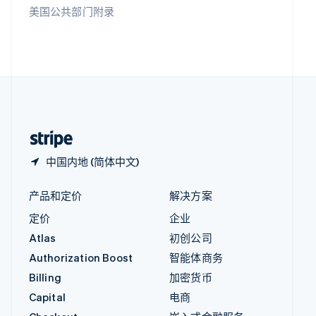
印度
美国公共部门附录
English
英国
English
直布罗陀
English
中国内地
简体中文
English
中国香港特别行政区
English
简体中文
中国内地 (简体中文)
产品和定价
解决方案
定价
企业
Atlas
初创公司
Authorization Boost
智能体商务
Billing
加密货币
Capital
电商