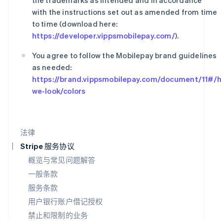
the trademarks as intended and in accordance
列支敦士登
Deutsch
English
with the instructions set out as amended from time
卢森堡
to time (download here:
Français
Deutsch
English
https://developer.vippsmobilepay.com/
).
罗马尼亚
English
You agree to follow the Mobilepay brand guidelines
马尔他
as needed:
English
https://brand.vippsmobilepay.com/document/11#/
马来西亚
English
简体中文
we-look/colors
美国
English
Español
简体中文
墨西哥
法律
Español
English
挪威
Stripe 服务协议
English
概览与常见问题解答
葡萄牙
Português
English
一般条款
日本
服务条款
日本語
English
用户银行账户借记授权
瑞典
Svenska
English
禁止和限制的业务