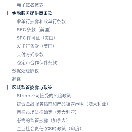
瑞士
电子签名披露
Deutsch
Français
Italiano
English
塞浦路斯
金融服务提供商条款
English
收单行披露和收单行条款
斯洛伐克
SPC 条款（美国）
English
斯洛文尼亚
SPC 许可证（美国）
English
Italiano
发卡行条款（美国）
泰国
ไทย
English
支付方式条款
希腊
稳定币合作伙伴条款
English
数据处理协议
西班牙
翻译
Español
English
新加坡
区域监管披露与政策
English
简体中文
Stripe 不可接受的风险政策
新西兰
English
综合金融服务指南和产品披露声明（澳大利亚）
匈牙利
目标市场法律确定（澳大利亚）
English
必需的监管披露（加拿大）
意大利
Italiano
English
企业社会责任 (CSR) 政策（印度）