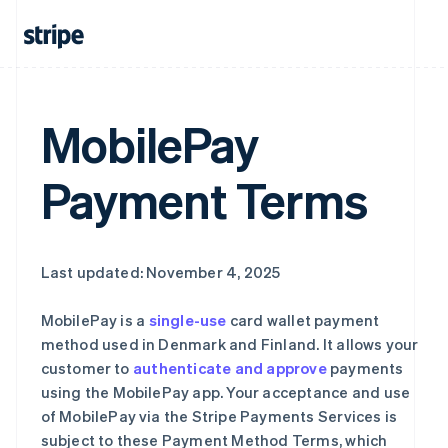
MobilePay
阿联酋
English
爱尔兰
Payment Terms
English
爱沙尼亚
English
奥地利
Deutsch
English
Last updated: November 4, 2025
澳大利亚
English
MobilePay is a
single-use
card wallet payment
巴西
method used in Denmark and Finland. It allows your
Português
English
customer to
authenticate and approve
payments
保加利亚
English
using the MobilePay app. Your acceptance and use
比利时
of MobilePay via the Stripe Payments Services is
Nederlands
Français
Deutsch
English
subject to these Payment Method Terms, which