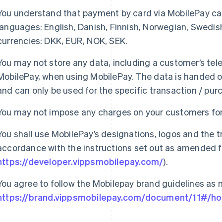
You understand that payment by card via MobilePay can 
languages: English, Danish, Finnish, Norwegian, Swedis
currencies: DKK, EUR, NOK, SEK.
You may not store any data, including a customer’s t
MobilePay, when using MobilePay. The data is handed 
and can only be used for the specific transaction / pur
You may not impose any charges on your customers for
You shall use MobilePay’s designations, logos and the 
accordance with the instructions set out as amended f
https://developer.vippsmobilepay.com/
).
You agree to follow the Mobilepay brand guidelines as
https://brand.vippsmobilepay.com/document/11#/ho