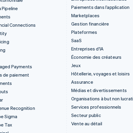
ptomonnaie
Paiements dans l’application
 Pipeline
Marketplaces
ments
Gestion financière
ncial Connections
Plateformes
tity
SaaS
icing
Entreprises d'IA
ing
Économie des créateurs
Jeux
aged Payments
Hôtellerie, voyages et loisirs
ns de paiement
Assurance
ments
Médias et divertissements
outs
Organisations à but non lucrat
ar
Services professionnels
enue Recognition
Secteur public
pe Sigma
Vente au détail
pe Tax