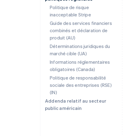
Politique de risque
inacceptable Stripe
Guide des services financiers
combinés et déclaration de
produit (AU)
Déterminations juridiques du
Allemagne
marché cible (UA)
Deutsch
English
Informations réglementaires
Australie
English
obligatoires (Canada)
Autriche
Politique de responsabilité
Deutsch
English
sociale des entreprises (RSE)
Belgique
(IN)
Nederlands
Français
Deutsch
English
Brésil
Addenda relatif au secteur
Português
English
public américain
Bulgarie
English
Canada
English
Français
Chine continentale