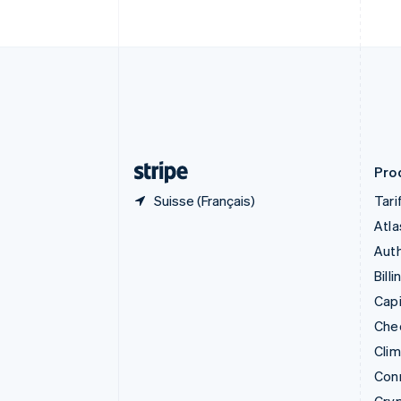
简体中文
English
Chypre
English
Croatie
English
Italiano
Danemark
English
Émirats arabes unis
English
Prod
Suisse (Français)
Tari
Atla
Auth
Billi
Capi
Che
Cli
Con