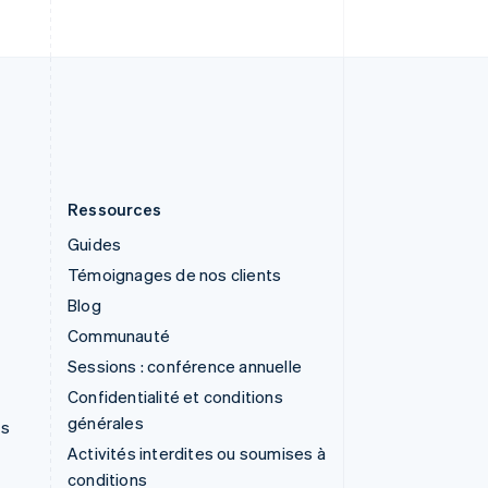
Svenska
English
Suisse
Deutsch
Français
Italiano
English
Thaïlande
ไทย
English
Ressources
Guides
Témoignages de nos clients
Blog
Communauté
Sessions : conférence annuelle
Confidentialité et conditions
générales
ns
Activités interdites ou soumises à
conditions