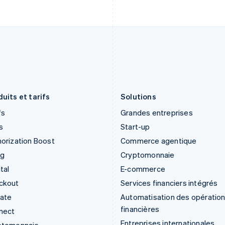
English
English
Inde
Nouvelle-Zélande
English
English
Irlande
Pays-Bas
English
Nederlands
English
Italie
Pologne
Italiano
English
English
Japon
Portugal
日本語
English
Português
English
uits et tarifs
Solutions
fs
Grandes entreprises
s
Start-up
orization Boost
Commerce agentique
ng
Cryptomonnaie
tal
E-commerce
ckout
Services financiers intégrés
mate
Automatisation des opératio
financières
nect
Entreprises internationales