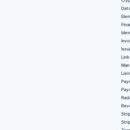
Cry
Data
Ele
Fina
Iden
Invo
Issu
Link
Man
Lie
Pay
Pay
Rad
Rev
Stri
Stri