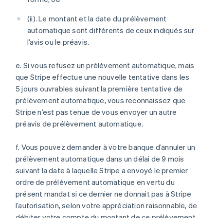
(ii). Le montant et la date du prélèvement
automatique sont différents de ceux indiqués sur
l’avis ou le préavis.
e. Si vous refusez un prélèvement automatique, mais
que Stripe effectue une nouvelle tentative dans les
5 jours ouvrables suivant la première tentative de
prélèvement automatique, vous reconnaissez que
Stripe n’est pas tenue de vous envoyer un autre
préavis de prélèvement automatique.
f. Vous pouvez demander à votre banque d’annuler un
prélèvement automatique dans un délai de 9 mois
Allemagne
suivant la date à laquelle Stripe a envoyé le premier
Deutsch
English
Australie
ordre de prélèvement automatique en vertu du
English
présent mandat si ce dernier ne donnait pas à Stripe
Autriche
l’autorisation, selon votre appréciation raisonnable, de
Deutsch
English
débiter votre compte du montant de ce prélèvement