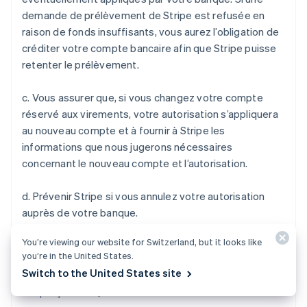
États-Unis
demande de prélèvement de Stripe est refusée en
English
Español
简体中文
Finlande
raison de fonds insuffisants, vous aurez l’obligation de
English
Svenska
créditer votre compte bancaire afin que Stripe puisse
France
retenter le prélèvement.
Français
English
Gibraltar
c. Vous assurer que, si vous changez votre compte
English
Grèce
réservé aux virements, votre autorisation s’appliquera
English
au nouveau compte et à fournir à Stripe les
Hongrie
informations que nous jugerons nécessaires
English
concernant le nouveau compte et l’autorisation.
Inde
English
Irlande
d. Prévenir Stripe si vous annulez votre autorisation
English
auprès de votre banque.
Italie
Italiano
English
You’re viewing our website for Switzerland, but it looks like
Japon
Juridique
you’re in the United States.
日本語
English
Switch to the United States site
Contrat d'utilisation du service Stripe
Lettonie
Aperçu et FAQ
English