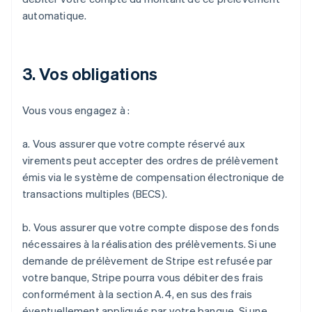
Belgique
automatique.
Nederlands
Français
Deutsch
English
Brésil
Português
English
Bulgarie
3. Vos obligations
English
Canada
English
Français
Vous vous engagez à :
Chine continentale
简体中文
English
Chypre
a. Vous assurer que votre compte réservé aux
English
virements peut accepter des ordres de prélèvement
Croatie
émis via le système de compensation électronique de
English
Italiano
transactions multiples (BECS).
Danemark
English
Émirats arabes unis
b. Vous assurer que votre compte dispose des fonds
English
nécessaires à la réalisation des prélèvements. Si une
Espagne
demande de prélèvement de Stripe est refusée par
Español
English
votre banque, Stripe pourra vous débiter des frais
Estonie
conformément à la section A.4, en sus des frais
English
éventuellement appliqués par votre banque. Si une