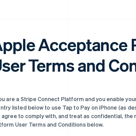
pple Acceptance 
ser Terms and Con
you are a Stripe Connect Platform and you enable yo
ntry listed below to use Tap to Pay on iPhone (as de
 agree to comply with, and treat as confidential, th
tform User Terms and Conditions below.