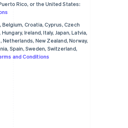
uerto Rico, or the United States:
ons
, Belgium, Croatia, Cyprus, Czech
ungary, Ireland, Italy, Japan, Latvia,
a, Netherlands, New Zealand, Norway,
nia, Spain, Sweden, Switzerland,
erms and Conditions
西班牙
Español
English
新加坡
English
简体中文
新西兰
English
匈牙利
English
意大利
Italiano
English
印度
English
英国