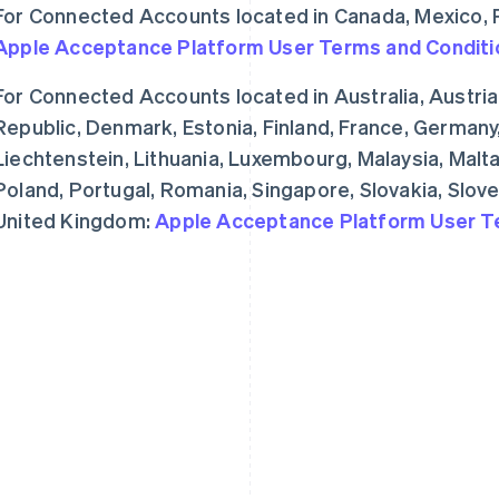
For Connected Accounts located in Canada, Mexico, P
Apple Acceptance Platform User Terms and Conditi
For Connected Accounts located in Australia, Austria
Republic, Denmark, Estonia, Finland, France, Germany, H
Liechtenstein, Lithuania, Luxembourg, Malaysia, Malt
Poland, Portugal, Romania, Singapore, Slovakia, Slove
United Kingdom:
Apple Acceptance Platform User T
芬兰
美国
English
Svenska
English
Español
简体中文
荷兰
墨西哥
Nederlands
English
Español
English
加拿大
挪威
English
Français
English
捷克
葡萄牙
English
Português
English
克罗地亚
日本
English
Italiano
日本語
English
拉脱维亚
瑞典
English
Svenska
English
立陶宛
瑞士