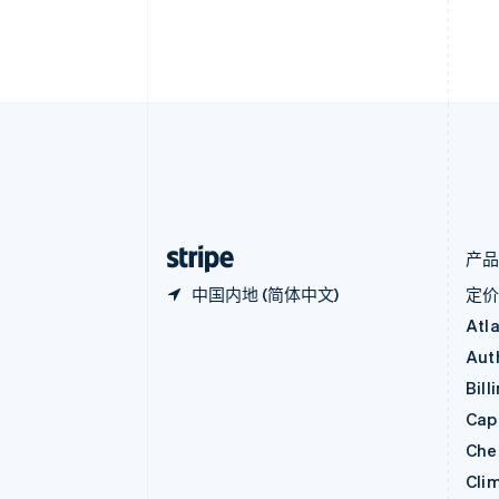
English
比利时
Nederlands
Français
Deutsch
English
波兰
English
丹麦
English
德国
Deutsch
English
法国
Français
English
产
中国内地 (简体中文)
定
Atl
Aut
Bill
Capi
Che
Cli