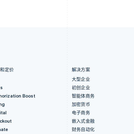
English
Deutsch
Français
Italiano
Englis
列支敦士登
塞浦路斯
Deutsch
English
English
卢森堡
斯洛伐克
Français
Deutsch
English
English
罗马尼亚
斯洛文尼亚
English
English
Italiano
马尔他
泰国
English
ไทย
English
马来西亚
希腊
English
简体中文
English
品和定价
解决方案
价
大型企业
as
初创企业
horization Boost
智能体商务
ing
加密货币
tal
电子商务
ckout
嵌入式金融
mate
财务自动化