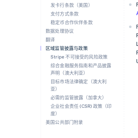
发卡行条款（美国）
支付方式条款
稳定币合作伙伴条款
数据处理协议
翻译
区域监管披露与政策
Stripe 不可接受的风险政策
阿联酋
综合金融服务指南和产品披露
English
声明（澳大利亚）
爱尔兰
目标市场法律确定（澳大利
English
爱沙尼亚
亚）
English
必需的监管披露（加拿大）
奥地利
企业社会责任 (CSR) 政策（印
Deutsch
English
澳大利亚
度）
English
美国公共部门附录
巴西
Português
English
保加利亚