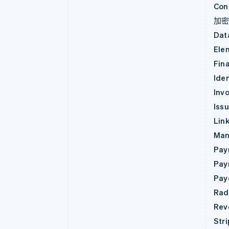
Con
加
Dat
Ele
Fin
Iden
Invo
Iss
Lin
Man
Pay
Pay
Pay
Rad
Rev
Str