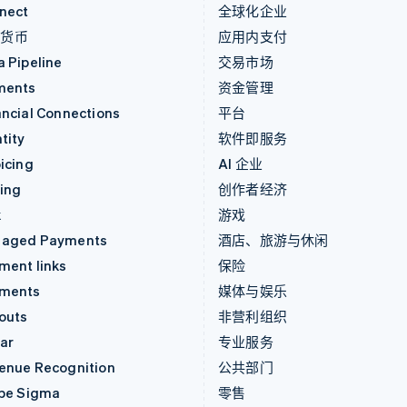
nect
全球化企业
密货币
应用内支付
a Pipeline
交易市场
ments
资金管理
ancial Connections
平台
tity
软件即服务
icing
AI 企业
uing
创作者经济
k
游戏
aged Payments
酒店、旅游与休闲
ment links
保险
ments
媒体与娱乐
outs
非营利组织
ar
专业服务
enue Recognition
公共部门
ipe Sigma
零售