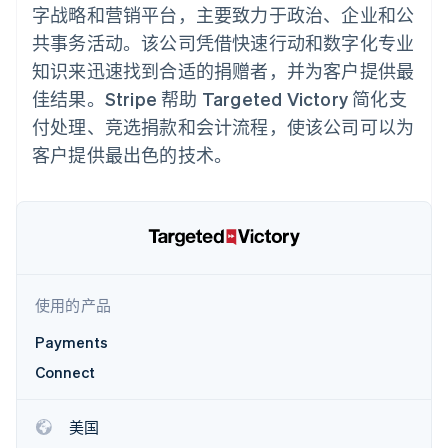
化
Stripe Sigma
产品路线图
字战略和营销平台，主要致力于政治、企业和公
SaaS
自定义报告
Link
Sessions 年度大会
共事务活动。该公司凭借快速行动和数字化专业
加速结账
Data Pipeline
招聘
数据同步
资讯中心
知识来迅速找到合适的捐赠者，并为客户提供最
资源
Stripe Press
佳结果。Stripe 帮助 Targeted Victory 简化支
按行业
应用集成
付处理、竞选捐款和会计流程，使该公司可以为
AI 企业
代码示例
更多
客户提供最出色的技术。
创作者经济
开发者博客
联系
Product roadmap
游戏
API 状态
了解未来规划
酒店、旅游与休闲
联系销售
保险
Radar
成为合作伙伴
媒体与娱乐
欺诈防范
非营利组织
Atlas
专业服务
初创企业注册
公共部门
零售
使用的产品
Climate
碳移除
Payments
Connect
生态系统
合作伙伴
美国
Stripe App Marketplace
Stripe Sessions 2026