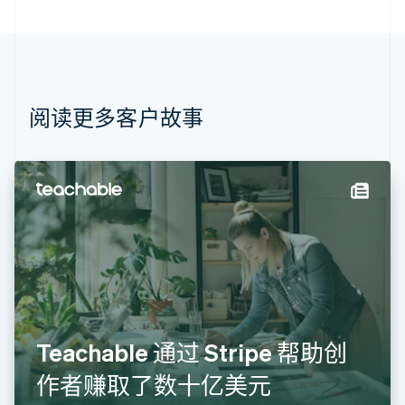
巴西
Português
English
保加利亚
English
比利时
Nederlands
Français
Deutsch
English
阅读更多客户故事
波兰
English
丹麦
English
德国
Deutsch
English
法国
Français
English
芬兰
English
Svenska
荷兰
Nederlands
English
Teachable 通过 Stripe 帮助创
加拿大
English
Français
作者赚取了数十亿美元
捷克
English