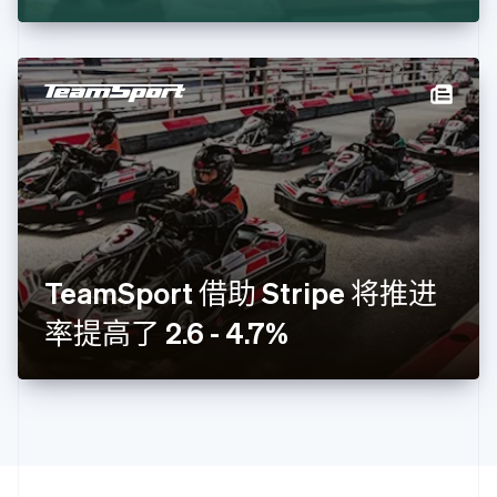
克罗地亚
English
Italiano
拉脱维亚
English
立陶宛
English
列支敦士登
Deutsch
English
卢森堡
Français
Deutsch
English
罗马尼亚
English
TeamSport 借助 Stripe 将推进
马尔他
English
率提高了 2.6 - 4.7%
马来西亚
English
简体中文
美国
English
Español
简体中文
墨西哥
Español
English
挪威
English