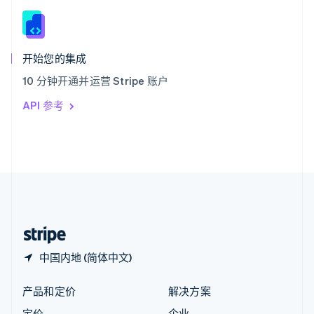
新西兰
English
匈牙利
English
开始您的集成
意大利
10 分钟开通并运营 Stripe 账户
Italiano
English
印度
API 参考
English
英国
English
直布罗陀
English
中国内地
简体中文
English
中国香港特别行政区
English
简体中文
中国内地 (简体中文)
产品和定价
解决方案
定价
企业