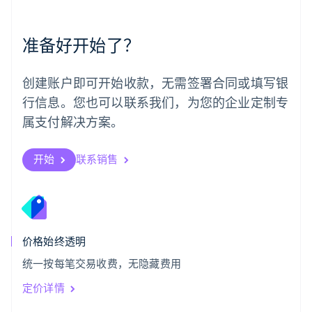
葡萄牙
Português
English
准备好开始了？
日本
日本語
English
瑞典
创建账户即可开始收款，无需签署合同或填写银
Svenska
English
瑞士
行信息。您也可以联系我们，为您的企业定制专
Deutsch
Français
Italiano
English
属支付解决方案。
塞浦路斯
English
斯洛伐克
开始
联系销售
English
斯洛文尼亚
English
Italiano
泰国
ไทย
English
希腊
价格始终透明
English
统一按每笔交易收费，无隐藏费用
西班牙
Español
English
定价详情
新加坡
English
简体中文