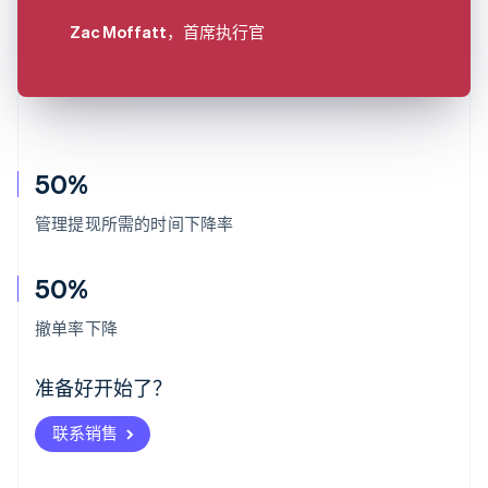
Zac Moffatt
，首席执行官
50%
管理提现所需的时间下降率
50%
阿联酋
English
撤单率下降
爱尔兰
English
爱沙尼亚
准备好开始了？
English
奥地利
联系销售
Deutsch
English
澳大利亚
English