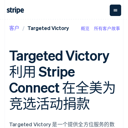
客户
Targeted Victory
概览
所有客户故事
按企业阶段
文档
学习
支付
营收
资金管
平台
理
易市
大型企业
Stripe 文档
博客
Payments
Billing
初创企业
API 参考文档
客户案例
Targeted Victory
在线支付
经常性收入
Global
Conn
库与 SDK
指南
Payment links
Metronome
Payouts
Stripe Apps
按用量计费
平台
利用 Stripe
无代码支付
Subscriptions
向第三
按应用场景
Checkout
方打款
支持
预构建支付界
订阅管理
指南
智能体商务
Connect 在全美为
面
Invoicing
加密货币
获取支持
一次性或定期
Elements
电子商务
接受线上付款
托管支持方案
灵活的 UI 组件
账单
嵌入式金融
实施预置结账流程
专业服务
竞选活动捐款
支付方式
Tax
财务自动化
构建平台或交易市场
支持 125 种以
销售税和增值
全球化企业
管理订阅
上
税自动化
应用内支付
提供按用量计费
Authorization
Revenue
交易市场
发行稳定币支持的支付卡
Boost
Recognition
公司
资金管理
通过智能体配置和管理服
Targeted Victory 是一个提供全方位服务的数
支付成功率优
会计自动化
平台
务