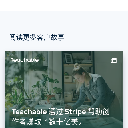
巴西
Português
English
保加利亚
English
比利时
Nederlands
Français
Deutsch
English
阅读更多客户故事
波兰
English
丹麦
English
德国
Deutsch
English
法国
Français
English
芬兰
English
Svenska
荷兰
Nederlands
English
Teachable 通过 Stripe 帮助创
加拿大
English
Français
作者赚取了数十亿美元
捷克
English