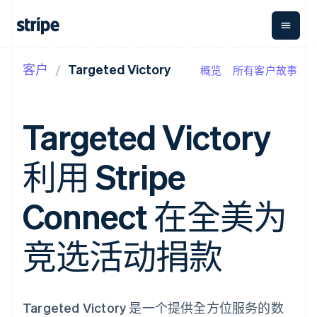
客户
Targeted Victory
概览
所有客户故事
按企业阶段
文档
学习
支付
营收
资金管
平台
理
易市
大型企业
Stripe 文档
博客
Payments
Billing
初创企业
API 参考文档
客户案例
Targeted Victory
在线支付
经常性收入
Global
Conn
库与 SDK
指南
Managed
Metronome
Payouts
Stripe Apps
Payments
按用量计费
平台
利用 Stripe
备案商家解决
Subscriptions
向第三
按应用场景
方案
方打款
支持
订阅管理
Payment links
Crypto
指南
智能体商务
Connect 在全美为
Invoicing
钱包、
加密货币
获取支持
无代码支付
一次性或定期
稳定币
电子商务
接受线上付款
托管支持方案
Checkout
账单
发行和
嵌入式金融
实施预置结账流程
专业服务
竞选活动捐款
预构建支付界
Tax
发卡基
财务自动化
构建平台或交易市场
面
销售税和增值
础设施
全球化企业
管理订阅
Elements
税自动化
应用内支付
提供按用量计费
灵活的 UI 组件
Revenue
交易市场
发行稳定币支持的支付卡
Payment
Recognition
公司
资金管理
通过智能体配置和管理服
Targeted Victory 是一个提供全方位服务的数
methods
会计自动化
平台
务