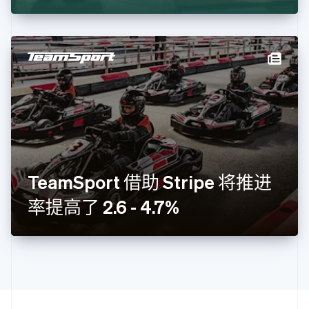
克罗地亚
English
Italiano
拉脱维亚
English
立陶宛
English
列支敦士登
Deutsch
English
卢森堡
Français
Deutsch
English
罗马尼亚
English
TeamSport 借助 Stripe 将推进
马尔他
English
率提高了 2.6 - 4.7%
马来西亚
English
简体中文
美国
English
Español
简体中文
墨西哥
Español
English
挪威
English