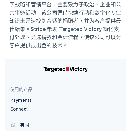
接入 125+ 种支
Stripe Sigma
产品路线图
字战略和营销平台，主要致力于政治、企业和公
SaaS
付方式
自定义报告
Sessions 年度大会
共事务活动。该公司凭借快速行动和数字化专业
Authorization
Data Pipeline
招聘
Boost
数据同步
资讯中心
知识来迅速找到合适的捐赠者，并为客户提供最
支付成功率优
资源
Stripe Press
化
佳结果。Stripe 帮助 Targeted Victory 简化支
按行业
Link
应用集成
付处理、竞选捐款和会计流程，使该公司可以为
加速结账
AI 企业
代码示例
客户提供最出色的技术。
创作者经济
开发者博客
联系
游戏
API 状态
酒店、旅游与休闲
联系销售
保险
成为合作伙伴
更多
媒体与娱乐
Product roadmap
非营利组织
了解未来规划
专业服务
公共部门
Radar
零售
欺诈防范
使用的产品
Atlas
Payments
初创企业注册
Connect
生态系统
Climate
碳移除
合作伙伴
美国
Stripe App Marketplace