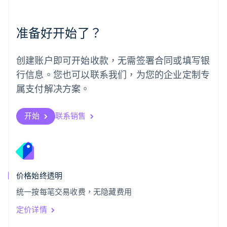
葡萄牙
Português
English
准备好开始了？
日本
日本語
English
瑞典
创建账户即可开始收款，无需签署合同或填写银
Svenska
English
瑞士
行信息。您也可以联系我们，为您的企业定制专
Deutsch
Français
Italiano
English
属支付解决方案。
塞浦路斯
English
斯洛伐克
开始
联系销售
English
斯洛文尼亚
English
Italiano
泰国
ไทย
English
希腊
价格始终透明
English
统一按每笔交易收费，无隐藏费用
西班牙
Español
English
定价详情
新加坡
English
简体中文