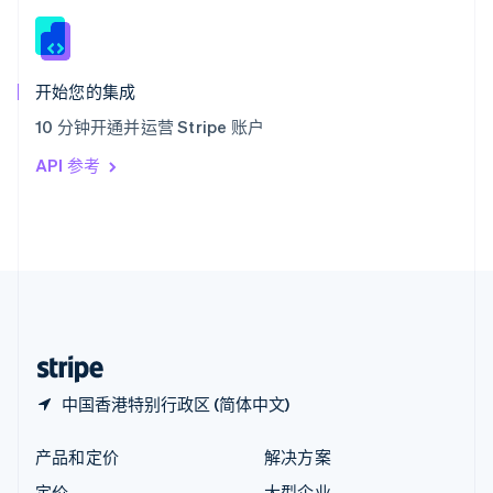
新西兰
English
匈牙利
English
开始您的集成
意大利
10 分钟开通并运营 Stripe 账户
Italiano
English
印度
API 参考
English
英国
English
直布罗陀
English
中国内地
简体中文
English
中国香港特别行政区
English
简体中文
中国香港特别行政区 (简体中文)
产品和定价
解决方案
定价
大型企业