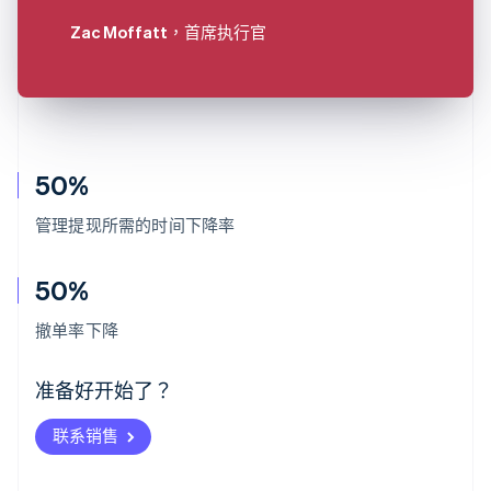
Zac Moffatt
，首席执行官
50%
管理提现所需的时间下降率
50%
阿联酋
English
撤单率下降
爱尔兰
English
爱沙尼亚
准备好开始了？
English
奥地利
联系销售
Deutsch
English
澳大利亚
English