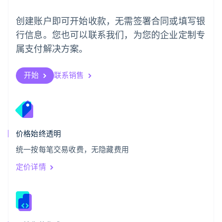
日本語
English
瑞典
创建账户即可开始收款，无需签署合同或填写银
Svenska
English
瑞士
行信息。您也可以联系我们，为您的企业定制专
Deutsch
Français
Italiano
English
属支付解决方案。
塞浦路斯
English
斯洛伐克
开始
联系销售
English
斯洛文尼亚
English
Italiano
泰国
ไทย
English
希腊
价格始终透明
English
统一按每笔交易收费，无隐藏费用
西班牙
Español
English
定价详情
新加坡
English
简体中文
新西兰
English
匈牙利