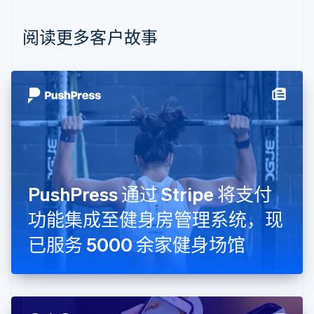
English
比利时
Nederlands
Français
Deutsch
English
阅读更多客户故事
波兰
English
丹麦
English
德国
Deutsch
English
法国
Français
English
芬兰
English
Svenska
PushPress 通过 Stripe 将支付
荷兰
Nederlands
English
功能集成至健身房管理系统，现
加拿大
English
Français
已服务 5000 余家健身场馆
捷克
English
克罗地亚
English
Italiano
拉脱维亚