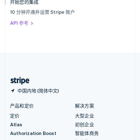
English
开始您的集成
意大利
10 分钟开通并运营 Stripe 账户
Italiano
English
印度
API 参考
English
英国
English
直布罗陀
English
中国内地
简体中文
English
中国香港特别行政区
English
简体中文
中国内地 (简体中文)
产品和定价
解决方案
定价
大型企业
Atlas
初创企业
Authorization Boost
智能体商务