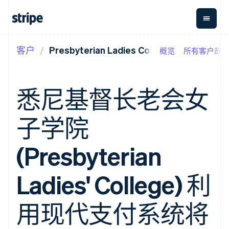
客户
Presbyterian Ladies College
概览
所有客户故
按企业阶段
文档
学习
支付
营收
资金管
平台
理
易市
大型企业
Stripe 文档
博客
Payments
Billing
初创企业
API 参考文档
客户案例
悉尼基督长老会女
在线支付
经常性收入
Global
Conn
库与 SDK
指南
Payment links
Metronome
Payouts
Stripe Apps
按用量计费
平台
子学院
无代码支付
Subscriptions
向第三
按应用场景
Checkout
方打款
支持
预构建支付界
订阅管理
指南
智能体商务
(Presbyterian
面
Invoicing
加密货币
获取支持
一次性或定期
Elements
电子商务
接受线上付款
托管支持方案
灵活的 UI 组件
账单
嵌入式金融
实施预置结账流程
专业服务
Ladies' College) 利
Payment
Tax
财务自动化
构建平台或交易市场
methods
销售税和增值
全球化企业
管理订阅
接入 125+ 种支
税自动化
应用内支付
提供按用量计费
用现代支付系统将
付方式
Revenue
交易市场
发行稳定币支持的支付卡
Authorization
Recognition
公司
资金管理
通过智能体配置和管理服
Boost
会计自动化
平台
务