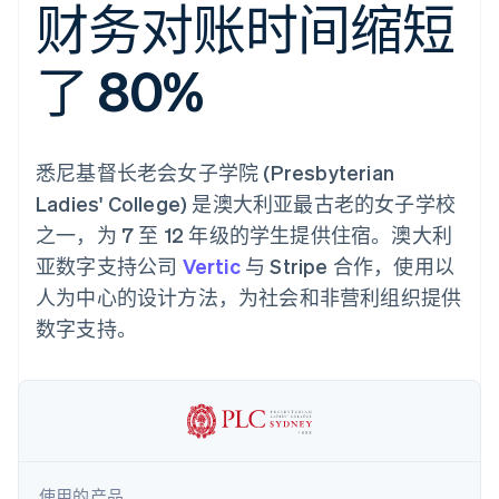
支付成功率优
财务对账时间缩短
Stripe Sigma
产品路线图
SaaS
化
自定义报告
Sessions 年度大会
Link
Data Pipeline
招聘
加速结账
数据同步
了 80%
资讯中心
资源
Stripe Press
按行业
应用集成
AI 企业
代码示例
更多
悉尼基督长老会女子学院 (Presbyterian
创作者经济
开发者博客
联系
Product roadmap
游戏
API 状态
Ladies' College) 是澳大利亚最古老的女子学校
了解未来规划
酒店、旅游与休闲
联系销售
之一，为 7 至 12 年级的学生提供住宿。澳大利
保险
Radar
成为合作伙伴
媒体与娱乐
欺诈防范
亚数字支持公司
Vertic
与 Stripe 合作，使用以
非营利组织
Atlas
专业服务
人为中心的设计方法，为社会和非营利组织提供
初创企业注册
公共部门
数字支持。
零售
Climate
碳移除
生态系统
合作伙伴
Stripe App Marketplace
Stripe Sessions 2026
使用的产品