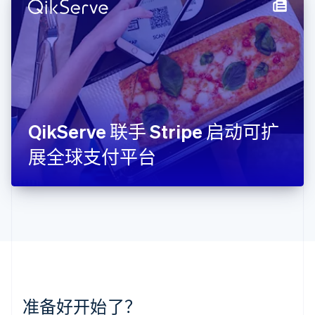
English
立陶宛
English
列支敦士登
Deutsch
English
卢森堡
Français
Deutsch
English
罗马尼亚
English
QikServe 联手 Stripe 启动可扩
马尔他
English
展全球支付平台
马来西亚
English
简体中文
美国
English
Español
简体中文
墨西哥
Español
English
挪威
English
葡萄牙
Português
English
准备好开始了？
日本