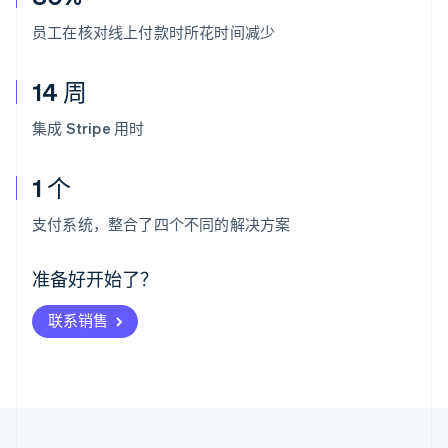
员工在核对线上付款时所花时间减少
14 周
集成 Stripe 用时
1 个
阿联酋
English
支付系统，整合了四个不同的解决方案
爱尔兰
English
爱沙尼亚
准备好开始了？
English
奥地利
联系销售
Deutsch
English
澳大利亚
English
巴西
Português
English
保加利亚