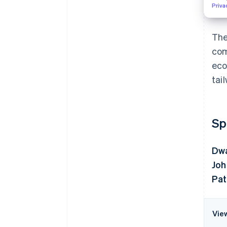
Priva
The
com
eco
tai
Sp
Dwa
Joh
Pat
Vie