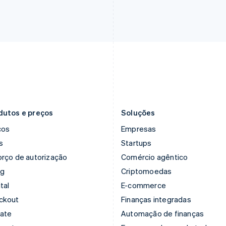
Français
English
English
简体中文
Gibraltar
Malta
English
English
Grécia
México
English
Español
English
Hungria
Noruega
English
English
Índia
Nova Zelândia
English
English
Irlanda
Países Baixos
English
Nederlands
English
dutos e preços
Soluções
ços
Empresas
s
Startups
rço de autorização
Comércio agêntico
ng
Criptomoedas
tal
E-commerce
ckout
Finanças integradas
mate
Automação de finanças