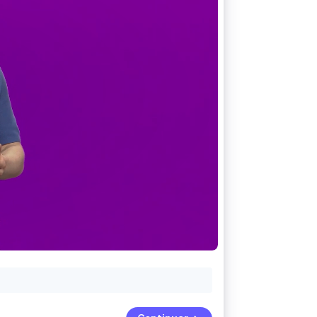
Stripe Sessions 2026
Veja como a Stripe está
construindo a
infraestrutura
econômica da IA.
Assista agora