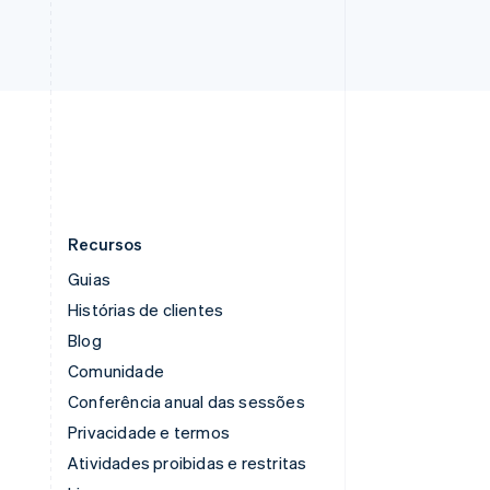
English
简体中文
Suécia
Svenska
English
Suíça
Deutsch
Français
Italiano
English
Tailândia
ไทย
English
Recursos
Guias
Histórias de clientes
Blog
Comunidade
Conferência anual das sessões
Privacidade e termos
Atividades proibidas e restritas