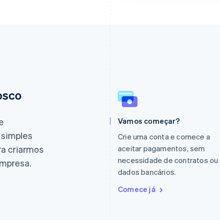
osco
Eslováquia
Itália
English
Italiano
English
Eslovênia
Japão
e
Vamos começar?
English
Italiano
日本語
English
 simples
Espanha
Letônia
Crie uma conta e comece a
Español
English
English
ra criarmos
aceitar pagamentos, sem
Estados Unidos
Liechtenstein
necessidade de contratos ou
empresa.
English
Español
简体中文
Deutsch
English
dados bancários.
Estônia
Lituânia
English
English
Comece já
Finlândia
Luxemburgo
English
Svenska
Français
Deutsch
English
França
Malásia