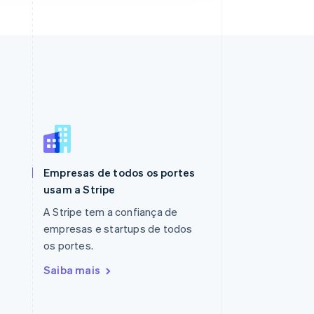
Polônia
English
Portugal
Empresas de todos os portes
Português
English
usam a Stripe
RAE de Hong Kong, China
English
简体中文
A Stripe tem a confiança de
Reino Unido
empresas e startups de todos
English
os portes.
República Tcheca
English
Saiba mais
Romênia
English
Singapura