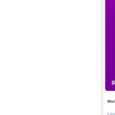
Wor
A Str