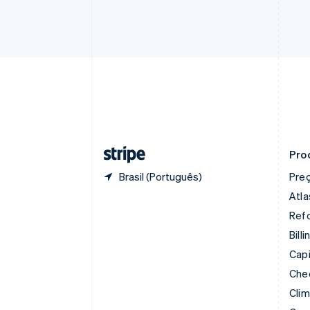
English
Français
China continental
简体中文
English
Chipre
English
Croácia
English
Italiano
Dinamarca
English
Emirados Árabes Unidos
English
Pro
Brasil (Português)
Pre
Atla
Refo
Billi
Capi
Che
Cli