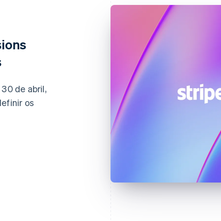
sions
s
30 de abril,
efinir os