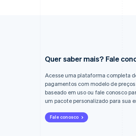
Quer saber mais? Fale con
Alemanha
Deutsch
English
Austrália
Acesse uma plataforma completa d
English
pagamentos com modelo de preços
Áustria
Deutsch
English
baseado em uso ou fale conosco pa
Bélgica
um pacote personalizado para sua 
Nederlands
Français
Deutsch
English
Brasil
Português
English
Fale conosco
Bulgária
English
Canadá