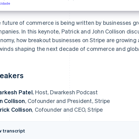
cidade
 future of commerce is being written by businesses g
panies. In this keynote, Patrick and John Collison discu
nomy, how breakout businesses on Stripe are growing 
lwinds shaping the next decade of commerce and global
eakers
rkesh Patel
, Host, Dwarkesh Podcast
n Collison
, Cofounder and President, Stripe
rick Collison
, Cofounder and CEO, Stripe
w transcript