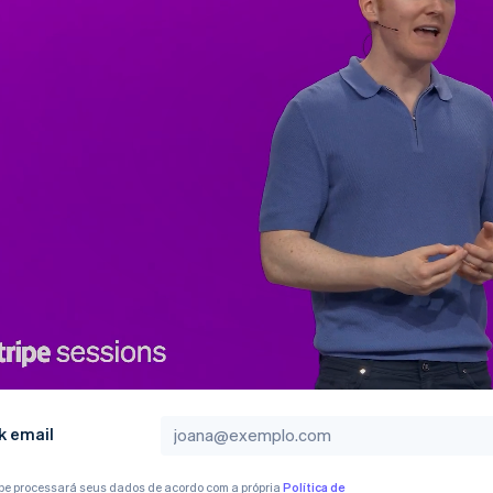
k email
ipe processará seus dados de acordo com a própria
Política de